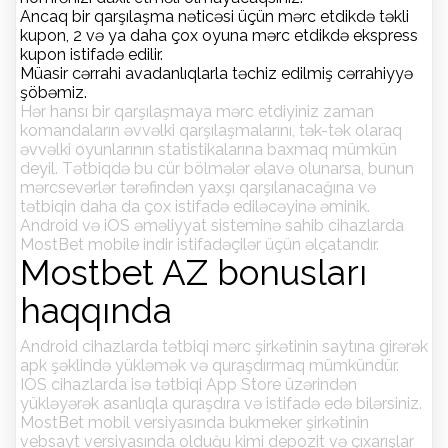
Ancaq bir qarşılaşma nəticəsi üçün mərc etdikdə təkli
kupon, 2 və ya daha çox oyuna mərc etdikdə ekspress
kupon istifadə edilir.
Müasir cərrahi avadanlıqlarla təchiz edilmiş cərrahiyyə
şöbəmiz.
Hər hansı bir qarşılaşmaya mərc etdiyiniz zaman
komandaların əvvəlki qarşılaşmalarını, tək-tək olaraq
əvvəlki oyunlarının statistikalarına baxmaq mümkün
deyil. Tətbiqdə bu cür bölmələr əlavə olunarsa, bunun
mərcsevərlər tərəfindən yaxşı qarşılanacağına və
tətbiqin daha da çox istifadə ediləcəyinə əminik.
Android və iOS əməliyyat sisteminə sahib cihazlarda
MostBet mobile indir istifadəçilər üçün əlçatandır.
Mostbet AZ bonusları
haqqında
Android cihazlarda tətbiqi mərc şirkətinin saytına girərək
apk şəklində yükləmək və quraşdırmaq mümkündür.
IOS cihazlarda isə tətbiqi App Store üzərindən
yükləyərək asanlıqla quraşdıra və istifadə edə bilərsiniz.
MostBet mobil versiyasında bukmeker şirkətinin
vebsayt versiyasında olduğu kimi depozit və çıxarışlar