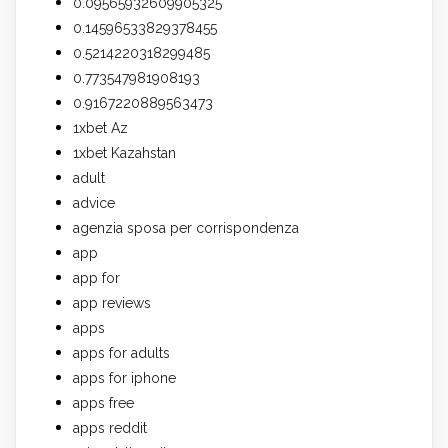
0.09565932609905325
0.14596533829378455
0.5214220318299485
0.773547981908193
0.9167220889563473
1xbet Az
1xbet Kazahstan
adult
advice
agenzia sposa per corrispondenza
app
app for
app reviews
apps
apps for adults
apps for iphone
apps free
apps reddit