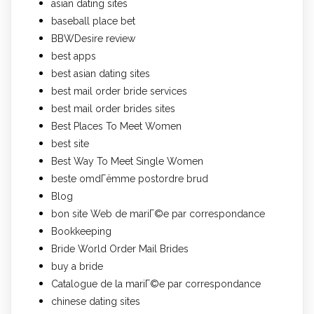
asian dating sites
baseball place bet
BBWDesire review
best apps
best asian dating sites
best mail order bride services
best mail order brides sites
Best Places To Meet Women
best site
Best Way To Meet Single Women
beste omdГёmme postordre brud
Blog
bon site Web de mariГ©e par correspondance
Bookkeeping
Bride World Order Mail Brides
buy a bride
Catalogue de la mariГ©e par correspondance
chinese dating sites