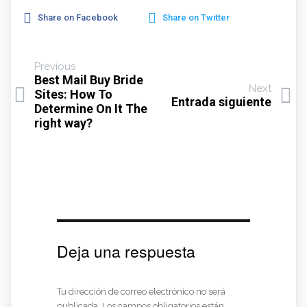
Share on Facebook
Share on Twitter
Previous
Best Mail Buy Bride
Next
Sites: How To
Entrada siguiente
Determine On It The
right way?
Deja una respuesta
Tu dirección de correo electrónico no será
publicada.
Los campos obligatorios están