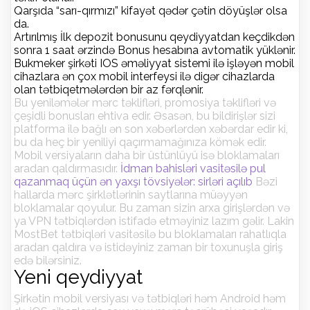
Qarşıda “sarı-qırmızı” kifayət qədər çətin döyüşlər olsa
da.
Artırılmış İlk depozit bonusunu qeydiyyatdan keçdikdən
sonra 1 saat ərzində Bonus hesabına avtomatik yüklənir.
Bukmeker şirkəti IOS əməliyyat sistemi ilə işləyən mobil
cihazlara ən çox mobil interfeysi ilə digər cihazlarda
olan tətbiqetmələrdən bir az fərqlənir.
Bu yeniləmələr mərc təklifləri, promosiya təklifləri və
çeşidli bonusları ehtiva edir. Əsasən, bu bildirişlər sizi
platforma ilə bağlı ən son xəbərlərdən xəbərdar edir ki,
bu da heç bir yeniliyi qaçırmamağınıza kömək edir.
Mobil versiyaların daha bir üstünlüyü isə bloklamaları
aradan qaldırmasıdır.
İdman bahisləri vasitəsilə pul
qazanmaq üçün ən yaxşı tövsiyələr: sirləri açılıb
Bəzi
hallarda mərc şirklətlərinin saytlarına müəyyən
bloklamalar qoyulur. Bu zaman sizin arxa girişlərdən və
ya VPN tətbiqlərdən istifadə etməyiniz lazım gəlir. Lakin
MostBet tətbiqləri vasitəsilə bu bloklamaları rahatlıqla
aradan qaldıra və istidəyiniz zaman bir toxunuşla giriş
edə bilərsiniz.
Yeni qeydiyyat
Şirkətin mobil versiyası və tətbiqləri həm Android həm