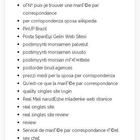
oГ№ puis-je trouver une mariГ©e par
correspondance
per corrispondenza sposa wikipedia
PinUP Brazil
Posta SipariЕџi Gelin Web Sitesi
postimyynti morsiamen palvelut
postimyynti morsiamen sivusto
postimyynti morsian mГ¤Г¤rittele
postorder brud agences
prezzi medi per la sposa per corrispondenza
Qu'est-ce que la mariГ©e par correspondance
quality singles site login
Real Mail narudЕѕbe mladenke web stranice
real singles site
real singles site review
review
Service de mariГ©e par correspondance rГ©el
sex chat