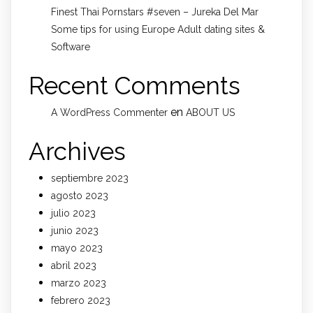
Finest Thai Pornstars #seven – Jureka Del Mar
Some tips for using Europe Adult dating sites &
Software
Recent Comments
en
A WordPress Commenter
ABOUT US
Archives
septiembre 2023
agosto 2023
julio 2023
junio 2023
mayo 2023
abril 2023
marzo 2023
febrero 2023