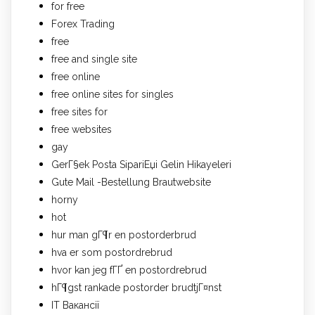
for free
Forex Trading
free
free and single site
free online
free online sites for singles
free sites for
free websites
gay
GerГ§ek Posta SipariЕџi Gelin Hikayeleri
Gute Mail -Bestellung Brautwebsite
horny
hot
hur man gГ¶r en postorderbrud
hva er som postordrebrud
hvor kan jeg fГҐ en postordrebrud
hГ¶gst rankade postorder brudtjГ¤nst
IT Вакансії