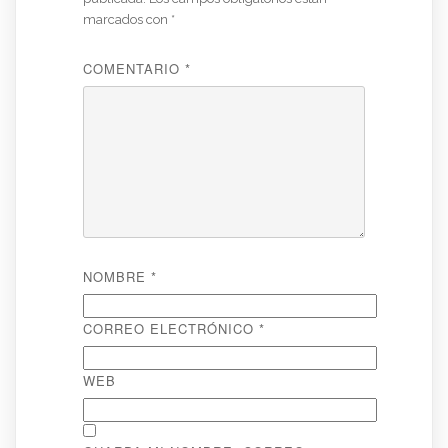
marcados con
*
COMENTARIO
*
NOMBRE
*
CORREO ELECTRÓNICO
*
WEB