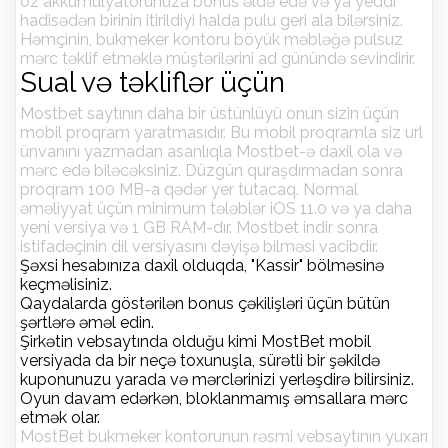
öz akkumulyatorunuza bonus əldə edə və ya yeddi
hadisədən birinin itirildiyi halda pulu geri ala bilərsiniz.
Həmçinin, bukmeker kontoru böyük məbləğə pulsuz
mərc təklif etməklə müştərilərini ad günündə sevindirir.
Sual və təkliflər üçün
Mostbet saytının daha bir üstünlüyü onun sizin üçün
mobil proqram yaratmasıdır. Bu mobil proqramla siz url
ünvanını yazmadan asanlıqla Mostbet-ə daxil ola və
mərc edə biləcəksiniz. Düzgün quraşdırmadan sonra
proqram 100 MB-a qədər yer tutacaq. Normal
əməliyyat üçün minimum tələblər iOS 11.0 və ya daha
yeni versiya və 1 GB RAM-dır. Mostbet indir sonra
istifadəçinin dil versiyasını dəyişə bilməsi vacibdir.
Şəxsi hesabınıza daxil olduqda, "Kassir" bölməsinə
keçməlisiniz.
Qaydalarda göstərilən bonus çəkilişləri üçün bütün
şərtlərə əməl edin.
Şirkətin vebsaytında olduğu kimi MostBet mobil
versiyada da bir neçə toxunuşla, sürətli bir şəkildə
kuponunuzu yarada və mərclərinizi yerləşdirə bilirsiniz.
Oyun davam edərkən, bloklanmamış əmsallara mərc
etmək olar.
MostBet bukmeker kontorunun rəsmi vebsaytının yuxarı