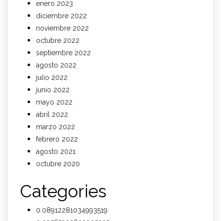
enero 2023
diciembre 2022
noviembre 2022
octubre 2022
septiembre 2022
agosto 2022
julio 2022
junio 2022
mayo 2022
abril 2022
marzo 2022
febrero 2022
agosto 2021
octubre 2020
Categories
0.08912281034993519