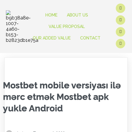
HOME
ABOUT US
VALUE PROPOSAL
OUR ADDED VALUE
CONTACT
Mostbet mobile versiyası ilə
mərc etmək Mostbet apk
yukle Android