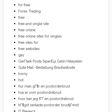
for free
Forex Trading
free
free and single site
free online
free online sites for singles
free sites for
free websites
gay
GerГ§ek Posta SipariЕџi Gelin Hikayeleri
Gute Mail -Bestellung Brautwebsite
horny
hot
hur man gГ¶r en postorderbrud
hva er som postordrebrud
hvor kan jeg fГҐ en postordrebrud
hГ¶gst rankade postorder brudtjГ¤nst
IT Вакансії