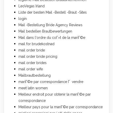
LeoVegas Irland
Liste der besten Mail -Bestell -Braut -Sites
login
Mail -Bestellung Bride Agency Reviews
Mail bestellen Brautbewertungen
Mail dans l'ordre du coГ»t de la mariГ©e
mail for brudekostnad
mail order bride
mail order bride pricing
mail order brides
mail order wife
Mailbrautbestellung
mariГ©e par correspondance Г vendre
meet latin women
Meilleur endroit pour obtenir la mariГ©e par
correspondance
Meilleur pays pour la mariГ©e par correspondance