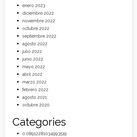
enero 2023
diciembre 2022
noviembre 2022
octubre 2022
septiembre 2022
agosto 2022
julio 2022
junio 2022
mayo 2022
abril 2022
marzo 2022
febrero 2022
agosto 2021
octubre 2020
Categories
0.08912281034993519