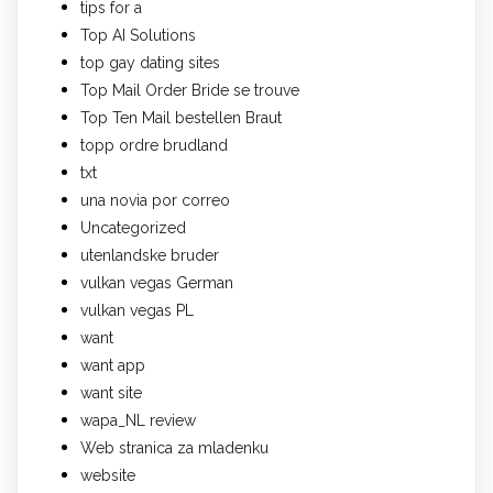
tips for a
Top AI Solutions
top gay dating sites
Top Mail Order Bride se trouve
Top Ten Mail bestellen Braut
topp ordre brudland
txt
una novia por correo
Uncategorized
utenlandske bruder
vulkan vegas German
vulkan vegas PL
want
want app
want site
wapa_NL review
Web stranica za mladenku
website