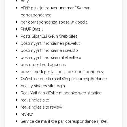
only
oГ№ puis-je trouver une mariГ©e par
correspondance
per corrispondenza sposa wikipedia
PinUP Brazil
Posta SipariЕџi Gelin Web Sitesi
postimyynti morsiamen palvelut
postimyynti morsiamen sivusto
postimyynti morsian mГ¤Г¤rittele
postorder brud agences
prezzi medi per la sposa per corrispondenza
Qu'est-ce que la mariГ©e par correspondance
quality singles site login
Real Mail narudЕѕbe mladenke web stranice
real singles site
real singles site review
review
Service de mariГ©e par correspondance rГ©el