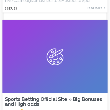
Live Casinoaçıklaması MostbetMostbet'te Spor
Read More
6
SEP, 23
Sports Betting Official Site » Big Bonuses
and High odds