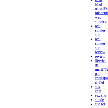
Mail
narudЕѕ
mladenk
web
stranice
real
singles
site
real
singles
site
review
review
Service
de
mariГ©
par
corresp
rГ©el
sex
chat
sex site
single
site for