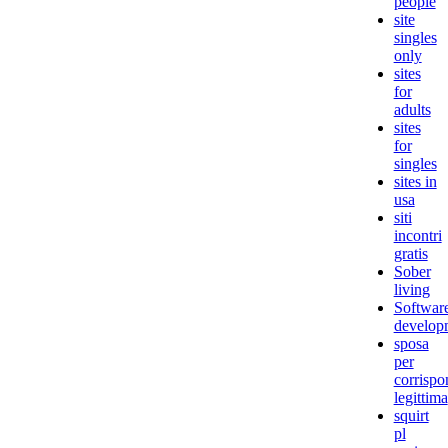
people
site
singles
only
sites
for
adults
sites
for
singles
sites in
usa
siti
incontri
gratis
Sober
living
Softwar
develop
sposa
per
corrisp
legittima
squirt
pl