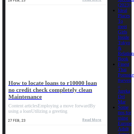
28
FEB, 23
(2023)
Ideal
Places
To
meet
Girls
Inside
Tokyo
&
Relation
Book
Finest
Thai
Pornstar
#seven
How to locate loans to r10000 loan
–
no credit check completely clean
Jureka
Maintenance
Del
Mar
Content articlesEmploying a move forwardBy
Some
using a loanUtilizing a greeting
tips for
using
Read More
27
FEB, 23
Europe
Adult