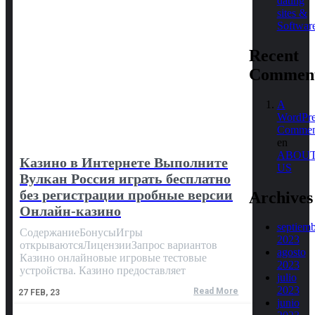
dating
sites &
Softwar
Recent
Commen
A
WordPre
Commen
en
ABOU
Казино в Интернете Выполните
US
Вулкан Россия играть бесплатно
без регистрации пробные версии
Archives
Онлайн-казино
septiem
СодержаниеБонусыИгры
2023
открываютсяЛицензииЗапрос вариантов
agosto
Казино онлайновые игровые тестовые
2023
устройства. Казино предоставляет
julio
2023
Read More
27
FEB, 23
junio