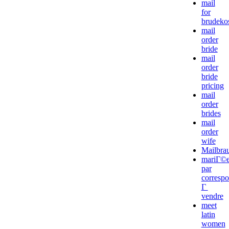
mail
for
brudeko
mail
order
bride
mail
order
bride
pricing
mail
order
brides
mail
order
wife
Mailbrau
mariГ©
par
corresp
Г
vendre
meet
latin
women