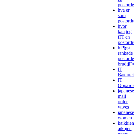
postorde
hva er
som
postordr
hvor
kan jeg
fГҐ en
postordr
hГ¶gst
rankade
postorde
brudtjГ¤
IT
Вакансі
IT
Образо
japanese
mail
order
wives
japanese
women
kaikkien
aikojen
paras