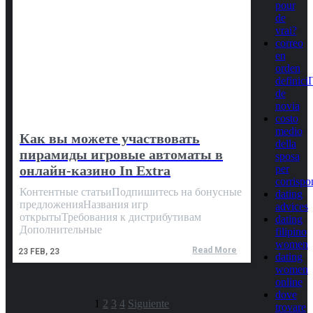
pour
de
vrai?
correo
en
orden
definici
de
novia
costo
medio
Как вы можете участвовать
della
пирамиды игровые автоматы в
sposa
онлайн-казино In Extra
per
corrisp
Контентные статьиПодпишитесь на бонусные
dating
предложенияНазвания игр
advices
открытыТребования к дистрибутивам
dating
Дополнительные
filipino
women
Read More
23
FEB, 23
dating
women
online
dove
1
2
3
4
Siguiente
trovare