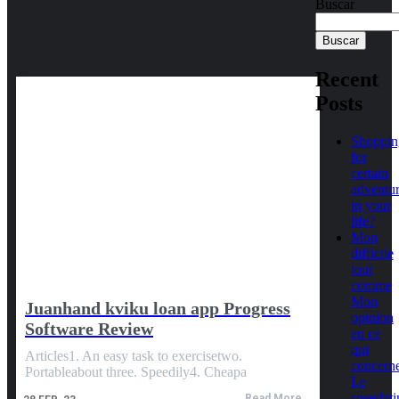
Buscar
Buscar
Recent
Posts
Shoppin
for
certain
adventu
in your
life?
Mon
difficile
tout
comme
Mon
Juanhand kviku loan app Progress
opinion
Software Review
en ce
qui
Articles1. An easy task to exercisetwo.
concern
Portableabout three. Speedily4. Cheapa
Le
speedat
Read More