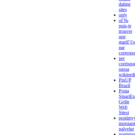
dating
sites
only
oГ№
puis-je
trouver
une
mariГ©
par
corresp
per
corrisp
sposa
wikiped
PinUP
Brazil
Posta
SipariЕџ
Gelin
Web
Sitesi
postimyy
morsiam
palvelut
postimyy