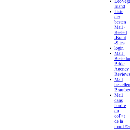
LeoVeg
Irland
Liste
der
besten
Mail -
Bestell
-Braut
-Sites
login
Mail -
Bestellu
Bride
Agency
Review
Mail
bestelle
Brautbe
Mail
dans
l'ordre
du
coГ»t
de la
mariГ©