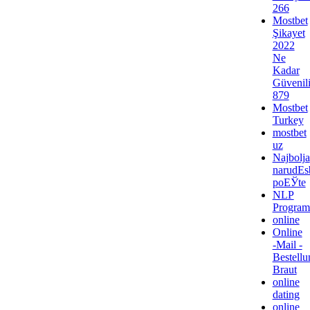
266
Mostbet
Şikayet
2022
Ne
Kadar
Güvenili
879
Mostbet
Turkey
mostbet
uz
Najbolja
narudЕѕ
poЕЎte
NLP
Progra
online
Online
-Mail -
Bestellu
Braut
online
dating
online