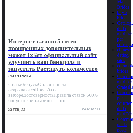
Mail
Brides
buy a
bride
Catalog
de la
mariГ©
par
Интернет-казино 5 сотен
corresp
поощренных дополнительных
chinese
может 1хБет официальный сайт
dating
sites
улучшить ваш банкролл и
colombi
запустить Растянуть количество
brides
системы
Comman
mariГ©
СтатьиБонусыОнлайн-игры
Craigslis
открываютсяПросьба о
Comma
выбореДостоверностьПравила ставок 500%
par
бонус онлайн-казино — это
courrier
de la
Read More
23
FEB, 23
mariГ©
Comman
par la
poste