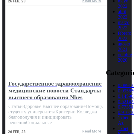
mayo
Read More
26
FEB, 23
2022
abril
2022
marzo
2022
febrero
2022
agosto
2021
octubre
2020
Categori
Государственное здравоохранение
0.0891
медицинские новости Стандарты
0.0956
0.1459
высшего образования Nhes
0.5214
СтатьиЗдоровье Высшее образованиеПомощь
0.77354
студенту университетаКритерии Колледжа
0.9167
благополучия и инициировать
1xbet
решенияСоциальные
Az
1xbet
Read More
26
FEB, 23
Kazahst