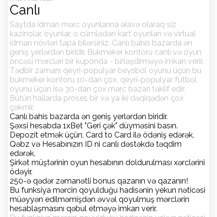
Canlı
Saytda idman mərc oyunlarına əlavə olaraq siz
kazinolar, oyunlar, o cümlədən kart oyunları və virtual
idman növləri tapa bilərsiniz. Canlı bahis bazarda ən
geniş yerlərdən biridir. Bukmeker kontoru canlı və oyun
öncəsi mərcləri bir kuponda - birləşdirməyə imkan verir.
Tədbir zamanı qeyri-populyar beysbol oyunu üçün bu
bukmeker kontoru 10-dan çox, qeyri-populyar futbol
oyunu üçün isə 30-dan çox mərc bazarı təklif edir.
Bütün hallarda proses bir və ya iki dəqiqədən çox
çəkmir.
Canlı bahis bazarda ən geniş yerlərdən biridir.
Şəxsi hesabda 1xBet "Geri çək" düyməsini basın.
Depozit etmək üçün, Card to Card ilə ödəniş edərək,
Qəbz və Hesabınızın ID ni canlı dəstəkdə təqdim
edərək,
Şirkət müştərinin oyun hesabının doldurulması xərclərini
ödəyir.
250-ə qədər zəmanətli bonus qazanın və qazanın!
Bu funksiya mərcin qoyulduğu hadisənin yekun nəticəsi
müəyyən edilməmişdən əvvəl qoyulmuş mərclərin
hesablaşmasını qəbul etməyə imkan verir.