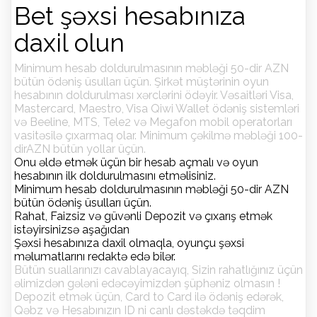
Bet şəxsi hesabınıza
daxil olun
Minimum hesab doldurulmasının məbləği 50-dir AZN
bütün ödəniş üsulları üçün. Şirkət müştərinin oyun
hesabının doldurulması xərclərini ödəyir. Vəsaitləri Visa,
Mastercard, Maestro, Visa Qiwi Wallet ödəniş sistemləri
və Beeline, MTS, Tele2 və Megafon mobil operatorları
vasitəsilə çıxarmaq olar. Minimum çəkilmə məbləği 100-
dirAZN bütün yollar üçün.
Onu əldə etmək üçün bir hesab açmalı və oyun
hesabının ilk doldurulmasını etməlisiniz.
Minimum hesab doldurulmasının məbləği 50-dir AZN
bütün ödəniş üsulları üçün.
Rahat, Faizsiz və güvənli Depozit və çıxarış etmək
istəyirsinizsə aşağıdan
Şəxsi hesabınıza daxil olmaqla, oyunçu şəxsi
məlumatlarını redaktə edə bilər.
Bütün suallarınızı cavablayacayıq, Sizin rahatlığınız üçün
əlimizdən gələni edəcəyimizdən şüphəniz olmasın !
Depozit etmək üçün, Card to Card ilə ödəniş edərək,
Qəbz və Hesabınızın ID ni canlı dəstəkdə təqdim