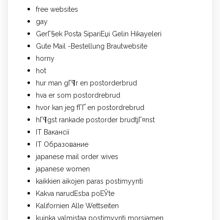
free websites
gay
GerГ§ek Posta SipariЕџi Gelin Hikayeleri
Gute Mail -Bestellung Brautwebsite
horny
hot
hur man gГ¶r en postorderbrud
hva er som postordrebrud
hvor kan jeg fГҐ en postordrebrud
hГ¶gst rankade postorder brudtjГ¤nst
IT Вакансії
IT Образование
japanese mail order wives
japanese women
kaikkien aikojen paras postimyynti
Kakva narudЕѕba poЕЎte
Kalifornien Alle Wettseiten
kuinka valmistaa postimyynti morsiamen