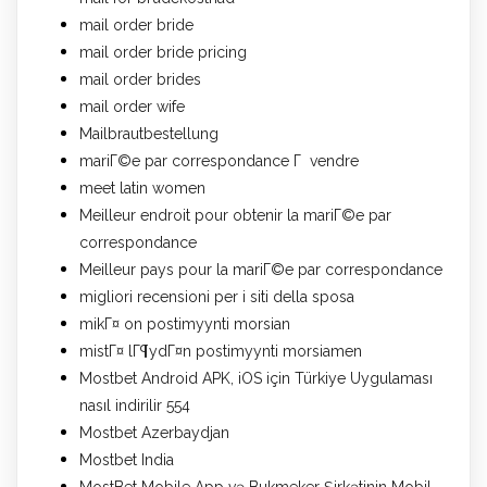
mail order bride
mail order bride pricing
mail order brides
mail order wife
Mailbrautbestellung
mariГ©e par correspondance Г vendre
meet latin women
Meilleur endroit pour obtenir la mariГ©e par
correspondance
Meilleur pays pour la mariГ©e par correspondance
migliori recensioni per i siti della sposa
mikГ¤ on postimyynti morsian
mistГ¤ lГ¶ydГ¤n postimyynti morsiamen
Mostbet Android APK, iOS için Türkiye Uygulaması
nasıl indirilir 554
Mostbet Azerbaydjan
Mostbet India
MostBet Mobile App və Bukmeker Şirkətinin Mobil