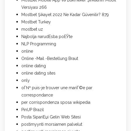
Versiyası 266
Mostbet Şikayet 2022 Ne Kadar Güvenilir? 879
Mostbet Turkey
mostbet uz
Najbolja narudЕѕba poЕЎte
NLP Programming
online
Online -Mail -Bestellung Braut
online dating
online dating sites
only
oГ№ puis-je trouver une mariГ©e par
correspondance
per corrispondenza sposa wikipedia
PinUP Brazil
Posta SipariЕџi Gelin Web Sitesi
postimyynti morsiamen palvelut