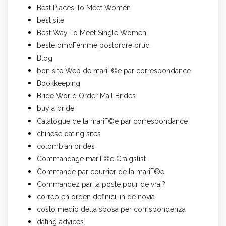
Best Places To Meet Women
best site
Best Way To Meet Single Women
beste omdГёmme postordre brud
Blog
bon site Web de mariГ©e par correspondance
Bookkeeping
Bride World Order Mail Brides
buy a bride
Catalogue de la mariГ©e par correspondance
chinese dating sites
colombian brides
Commandage mariГ©e Craigslist
Commande par courrier de la mariГ©e
Commandez par la poste pour de vrai?
correo en orden definiciГіn de novia
costo medio della sposa per corrispondenza
dating advices