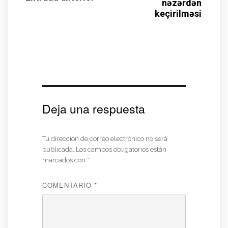
nəzərdən
keçirilməsi
Deja una respuesta
Tu dirección de correo electrónico no será
publicada.
Los campos obligatorios están
marcados con
*
COMENTARIO
*