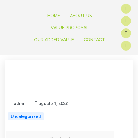
HOME
ABOUT US
VALUE PROPOSAL
OUR ADDED VALUE
CONTACT
admin
agosto 1, 2023
Uncategorized