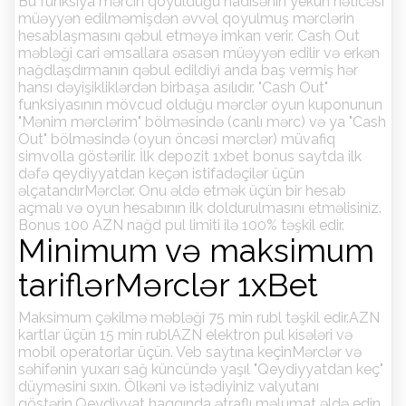
Bu funksiya mərcin qoyulduğu hadisənin yekun nəticəsi
müəyyən edilməmişdən əvvəl qoyulmuş mərclərin
hesablaşmasını qəbul etməyə imkan verir. Cash Out
məbləği cari əmsallara əsasən müəyyən edilir və erkən
nağdlaşdırmanın qəbul edildiyi anda baş vermiş hər
hansı dəyişikliklərdən birbaşa asılıdır. "Cash Out"
funksiyasının mövcud olduğu mərclər oyun kuponunun
"Mənim mərclərim" bölməsində (canlı mərc) və ya "Cash
Out" bölməsində (oyun öncəsi mərclər) müvafiq
simvolla göstərilir. İlk depozit 1xbet bonus saytda ilk
dəfə qeydiyyatdan keçən istifadəçilər üçün
əlçatandırMərclər. Onu əldə etmək üçün bir hesab
açmalı və oyun hesabının ilk doldurulmasını etməlisiniz.
Bonus 100 AZN nağd pul limiti ilə 100% təşkil edir.
Minimum və maksimum
tariflərMərclər 1xBet
Maksimum çəkilmə məbləği 75 min rubl təşkil edir.AZN
kartlar üçün 15 min rublAZN elektron pul kisələri və
mobil operatorlar üçün. Veb saytına keçinMərclər və
səhifənin yuxarı sağ küncündə yaşıl "Qeydiyyatdan keç"
düyməsini sıxın. Ölkəni və istədiyiniz valyutanı
göstərin.Qeydiyyat haqqında ətraflı məlumat əldə edin