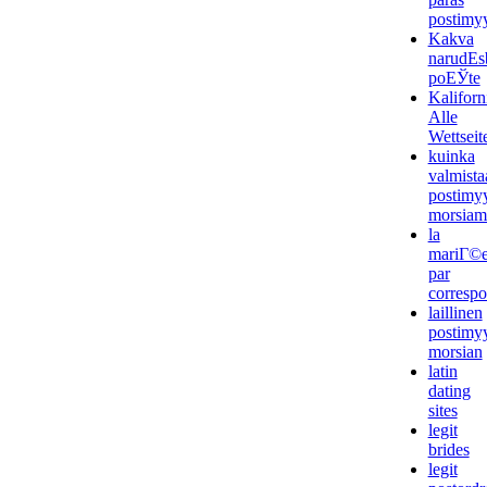
postimyy
Kakva
narudЕѕ
poЕЎte
Kaliforn
Alle
Wettseit
kuinka
valmista
postimyy
morsiam
la
mariГ©
par
corresp
laillinen
postimyy
morsian
latin
dating
sites
legit
brides
legit