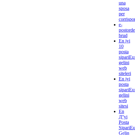
una
sposa
per
corrisp
e-
postorde
brud
En iyi
10
posta
sipariЕџ
gelini
web
siteleri
En iyi
posta
sipariЕџ
gelini
web
sitesi
En
Д°yi
Posta
SipariЕџ
Gelin