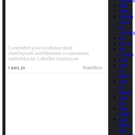
adult
advice
agenzia
sposa
per
corrisp
app
app for
ContentBet şəxsi hesabınıza daxil
app
olunDepozitCanlıMinimum və maksimum
reviews
tariflərMərclər 1xBetBet Azərbaycan
apps
apps
Read More
1
AGO, 23
for
adults
apps
for
iphone
apps
free
apps
reddit
asian
dating
sites