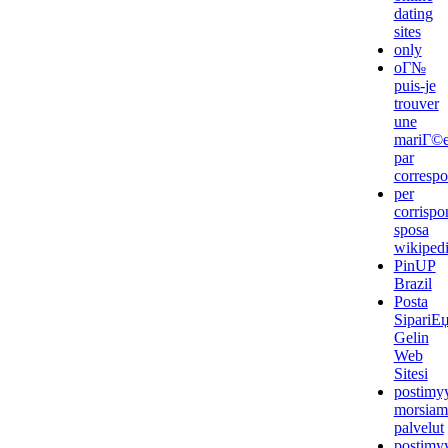
dating
sites
only
oГ№
puis-je
trouver
une
mariГ©
par
corresp
per
corrisp
sposa
wikiped
PinUP
Brazil
Posta
SipariЕџ
Gelin
Web
Sitesi
postimyy
morsiam
palvelut
postimyy