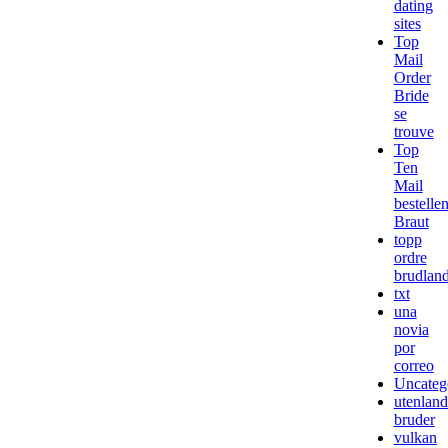
dating
sites
Top
Mail
Order
Bride
se
trouve
Top
Ten
Mail
bestelle
Braut
topp
ordre
brudlan
txt
una
novia
por
correo
Uncateg
utenlan
bruder
vulkan