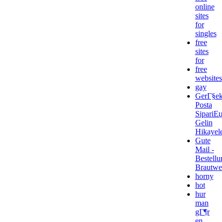
online
sites
for
singles
free
sites
for
free
websites
gay
GerГ§e
Posta
SipariЕџ
Gelin
Hikayele
Gute
Mail -
Bestellu
Brautwe
horny
hot
hur
man
gГ¶r
en