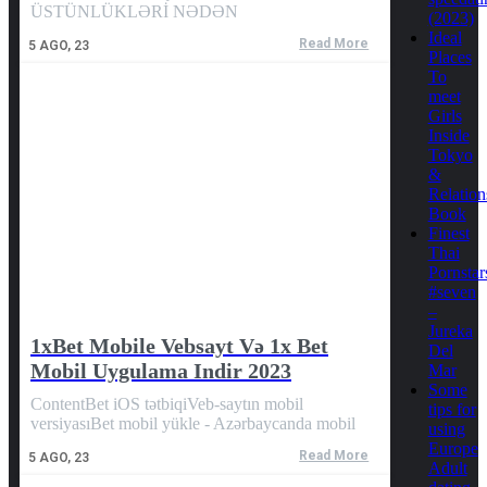
ÜSTÜNLÜKLƏRİ NƏDƏN
(2023)
Ideal
Read More
5
AGO, 23
Places
To
meet
Girls
Inside
Tokyo
&
Relation
Book
Finest
Thai
Pornstar
#seven
–
Jureka
1xBet Mobile Vebsayt Və 1x Bet
Del
Mobil Uygulama Indir 2023
Mar
Some
ContentBet iOS tətbiqiVeb-saytın mobil
tips for
versiyasıBet mobil yükle - Azərbaycanda mobil
using
Europe
Read More
5
AGO, 23
Adult