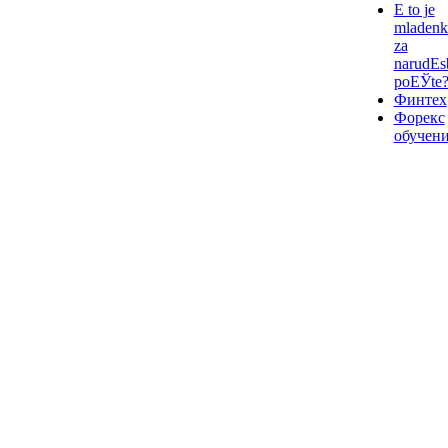
Е to je
mladenk
za
narudЕѕ
poЕЎte
Финтех
Форекс
обучен