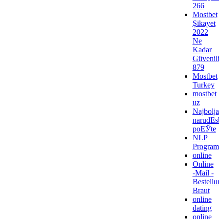
266
Mostbet
Şikayet
2022
Ne
Kadar
Güvenili
879
Mostbet
Turkey
mostbet
uz
Najbolja
narudЕѕ
poЕЎte
NLP
Progra
online
Online
-Mail -
Bestellu
Braut
online
dating
online