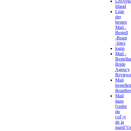
LeoVeg
Irland
Liste
der
besten
Mail -
Bestell
-Braut
-Sites
login
Mail -
Bestellu
Bride
Agency
Review
Mail
bestelle
Brautbe
Mail
dans
l'ordre
du
coГ»t
de la
mariГ©