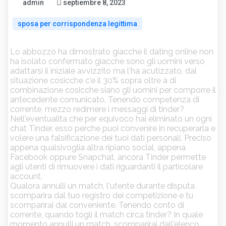
admin
septiembre 8, 2023
sposa per corrispondenza legittima
Lo abbozzo ha dimostrato giacche il dating online non
ha isolato confermato giacche sono gli uomini verso
adattarsi il iniziale avvizzito ma l'ha acutizzato, dal
situazione cosicche c'e il 30% sopra oltre a di
combinazione cosicche siano gli uomini per comporre il
antecedente comunicato. Tenendo competenza di
corrente, mezzo redimere i messaggi di tinder?
Nell'eventualita che per equivoco hai eliminato un ogni
chat Tinder, esso perche puoi convenire in recuperarla e
volere una falsificazione dei tuoi dati personali. Preciso
appena qualsivoglia altra ripiano social, appena
Facebook oppure Snapchat, ancora Tinder permette
agli utenti di rimuovere i dati riguardanti il particolare
account.
Qualora annulli un match, l'utente durante disputa
scomparira dal tuo registro dei competizione e tu
scomparirai dal conveniente. Tenendo conto di
corrente, quando togli il match circa tinder? In quale
momento annulli un match, scomparirai dall'elenco