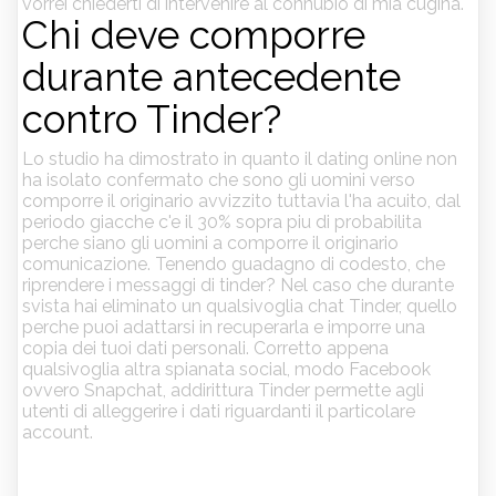
vorrei chiederti di intervenire al connubio di mia cugina.
Chi deve comporre
durante antecedente
contro Tinder?
Lo studio ha dimostrato in quanto il dating online non
ha isolato confermato che sono gli uomini verso
comporre il originario avvizzito tuttavia l'ha acuito, dal
periodo giacche c'e il 30% sopra piu di probabilita
perche siano gli uomini a comporre il originario
comunicazione. Tenendo guadagno di codesto, che
riprendere i messaggi di tinder? Nel caso che durante
svista hai eliminato un qualsivoglia chat Tinder, quello
perche puoi adattarsi in recuperarla e imporre una
copia dei tuoi dati personali. Corretto appena
qualsivoglia altra spianata social, modo Facebook
ovvero Snapchat, addirittura Tinder permette agli
utenti di alleggerire i dati riguardanti il particolare
account.