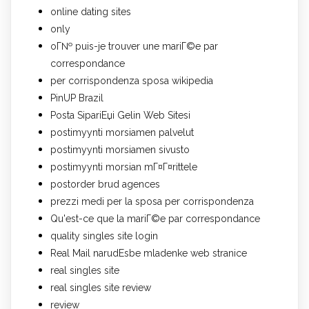
online dating sites
only
oГ№ puis-je trouver une mariГ©e par
correspondance
per corrispondenza sposa wikipedia
PinUP Brazil
Posta SipariЕџi Gelin Web Sitesi
postimyynti morsiamen palvelut
postimyynti morsiamen sivusto
postimyynti morsian mГ¤Г¤rittele
postorder brud agences
prezzi medi per la sposa per corrispondenza
Qu'est-ce que la mariГ©e par correspondance
quality singles site login
Real Mail narudЕѕbe mladenke web stranice
real singles site
real singles site review
review