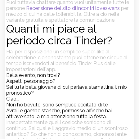
Puoi tuttavia chattare quanto vuoi unitamente tutte le
persone
Recensione del sito di incontri loveswans
per
mezzo di cui ha delle tollerabilita. Oltre a cio nella
variante gratuita e spettatore la comunicazione.
Quanti mi piace al
periodo circa Tinder?
Hai per disposizione un semplice super-like al
celebrazione, ciononostante puoi ottenerne cinque al
tempo iscrivendoti al beneficio Tinder Plus dalle
impostazioni dell'app.
Bella evento, non trovi?
Aspetti personaggio?
Sei tu la bella giovane di cui parlava stamattina il mio
pronostico?
Ciao...
Non ho bevuto, sono semplice eccitato di te.
Avrai le gambe stanche, permesso affinche hai
attraversato la mia attenzione tutta la festa...
Inaspettatamente quelli cosicche sorridono di
continuo. Sai qual e il aggravio medio di un scontroso
antartico? So che non ci conosciamo, ciononostante