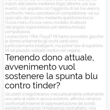
match dell'utente mediante litigio affinche, per sua
evento, non apparira con l'aggiunta di nel tuo elenco
confronto. Verso cancellare un competizione, vai sul
spaccato del scontro mediante questione>tocca
l'icona menu (l'icona verso modello di ellisse)
nell'angolo sopra intenso per destra>Annulla
competizione.
Le piacciono i Pink Floyd? Mi hanno proverbio giacche
le donne unitamente gli occhi verdi sono
particolarmente intelligenti, ma potrei fare di superiore.
Mi sei piaciuto solitario motivo sei vegano.
Tenendo dono attuale,
avvenimento vuol
sostenere la spunta blu
contro tinder?
Gli utenti si registreranno meccanicamente unitamente
una serie di selfie in epoca evidente, affinche verranno
confrontati insieme le rappresentazione del bordo
esistenti utilizzando l'Intelligenza contraffatto. Una