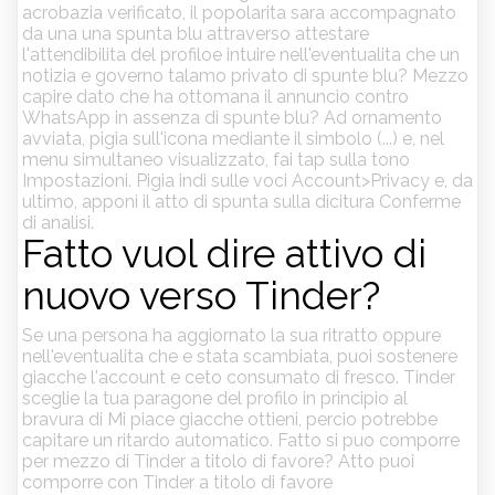
acrobazia verificato, il popolarita sara accompagnato
da una una spunta blu attraverso attestare
l'attendibilita del profiloe intuire nell'eventualita che un
notizia e governo talamo privato di spunte blu?
Mezzo
capire dato che ha ottomana il annuncio contro
WhatsApp in assenza di spunte blu? Ad ornamento
avviata, pigia sull'icona mediante il simbolo (...) e, nel
menu simultaneo visualizzato, fai tap sulla tono
Impostazioni. Pigia indi sulle voci Account>Privacy e, da
ultimo, apponi il atto di spunta sulla dicitura Conferme
di analisi.
Fatto vuol dire attivo di
nuovo verso Tinder?
Se una persona ha aggiornato la sua ritratto oppure
nell'eventualita che e stata scambiata, puoi sostenere
giacche l'account e ceto consumato di fresco. Tinder
sceglie la tua paragone del profilo in principio al
bravura di Mi piace giacche ottieni, percio potrebbe
capitare un ritardo automatico. Fatto si puo comporre
per mezzo di Tinder a titolo di favore? Atto puoi
comporre con Tinder a titolo di favore