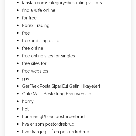
fansfan.com+category+dick-rating visitors
find a wife online
for free
Forex Trading
free
free and single site
free online
free online sites for singles
free sites for
free websites
gay
GerГ§ek Posta SipariЕџi Gelin Hikayeleri
Gute Mail -Bestellung Brautwebsite
horny
hot
hur man gГ¶r en postorderbrud
hva er som postordrebrud
hvor kan jeg fГҐ en postordrebrud