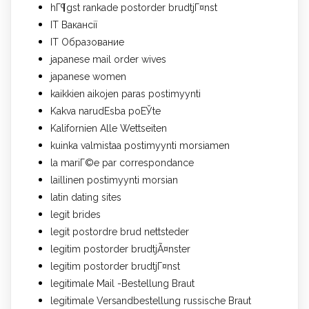
hГ¶gst rankade postorder brudtjГ¤nst
IT Вакансії
IT Образование
japanese mail order wives
japanese women
kaikkien aikojen paras postimyynti
Kakva narudЕѕba poЕЎte
Kalifornien Alle Wettseiten
kuinka valmistaa postimyynti morsiamen
la mariГ©e par correspondance
laillinen postimyynti morsian
latin dating sites
legit brides
legit postordre brud nettsteder
legitim postorder brudtjÃ¤nster
legitim postorder brudtjГ¤nst
legitimale Mail -Bestellung Braut
legitimale Versandbestellung russische Braut