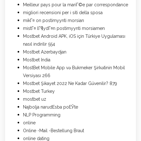
Meilleur pays pour la mariГ©e par correspondance
migliori recensioni per i siti della sposa
mikГ¤ on postimyynti morsian
mistГ¤ lГ¶ydГ¤n postimyynti morsiamen
Mostbet Android APK, iOS için Türkiye Uygulaması
nasıl indirilir 554
Mostbet Azerbaydjan
Mostbet India
MostBet Mobile App və Bukmeker Şirkətinin Mobil
Versiyası 266
Mostbet Şikayet 2022 Ne Kadar Güvenilir? 879
Mostbet Turkey
mostbet uz
Najbolja narudЕѕba poЕЎte
NLP Programming
online
Online -Mail -Bestellung Braut
online dating