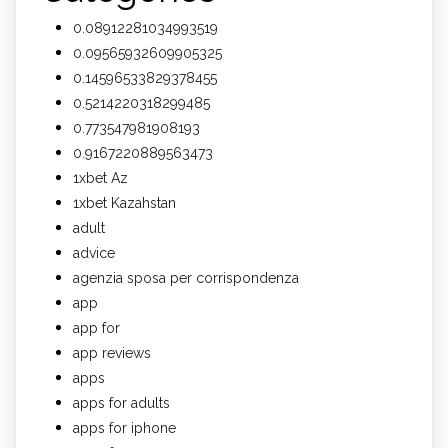
0.08912281034993519
0.09565932609905325
0.14596533829378455
0.5214220318299485
0.773547981908193
0.9167220889563473
1xbet Az
1xbet Kazahstan
adult
advice
agenzia sposa per corrispondenza
app
app for
app reviews
apps
apps for adults
apps for iphone