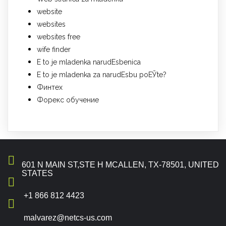
website
websites
websites free
wife finder
Е to je mladenka narudЕѕbenica
Е to je mladenka za narudЕѕbu poЕЎte?
Финтех
Форекс обучение
601 N MAIN ST,STE H MCALLEN, TX-78501, UNITED
STATES
+1 866 812 4423
malvarez@netcs-us.com