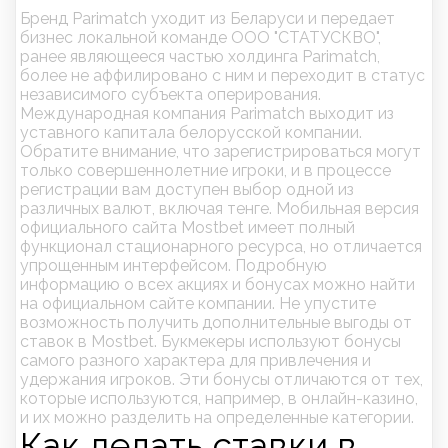
Бренд Parimatch уходит из Беларуси и передает
бизнес локальной команде ООО "СТАТУСКВО",
ранее являющееся частью холдинга Parimatch,
более не аффилировано с ним и переходит в статус
независимого субъекта оперирования.
Международная компания Parimatch выходит из
уставного капитала белорусской компании.
Обратите внимание, что зарегистрироваться могут
только совершеннолетние игроки, и в процессе
регистрации вам доступен выбор одной из
различных валют, включая тенге. Мобильная версия
официального сайта Mostbet имеет полный
функционал стационарного ресурса, но отличается
упрощенным интерфейсом. Подробную
информацию о всех акциях и бонусах можно найти
на официальном сайте компании. Не упустите
возможность получить дополнительные выгоды от
ставок в Mostbet. Букмекеры используют бонусы
самого разного характера для привлечения и
удержания игроков. Эти бонусы отличаются от тех,
которые используются, например, в онлайн-казино,
и их можно разделить на определенные категории.
Как делать ставки в