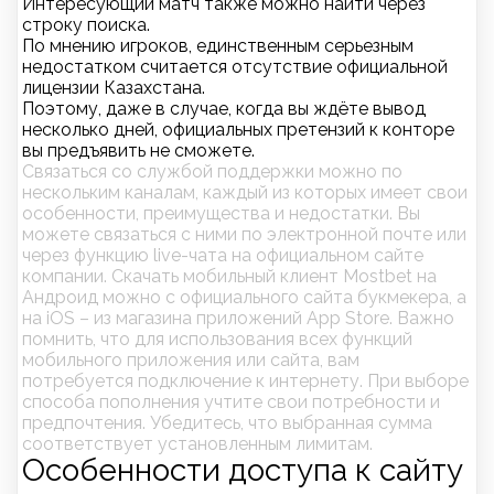
Интересующий матч также можно найти через
строку поиска.
По мнению игроков, единственным серьезным
недостатком считается отсутствие официальной
лицензии Казахстана.
Поэтому, даже в случае, когда вы ждёте вывод
несколько дней, официальных претензий к конторе
вы предъявить не сможете.
Связаться со службой поддержки можно по
нескольким каналам, каждый из которых имеет свои
особенности, преимущества и недостатки. Вы
можете связаться с ними по электронной почте или
через функцию live-чата на официальном сайте
компании. Скачать мобильный клиент Mostbet на
Андроид можно с официального сайта букмекера, а
на iOS – из магазина приложений App Store. Важно
помнить, что для использования всех функций
мобильного приложения или сайта, вам
потребуется подключение к интернету. При выборе
способа пополнения учтите свои потребности и
предпочтения. Убедитесь, что выбранная сумма
соответствует установленным лимитам.
Особенности доступа к сайту