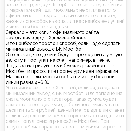
зонах (cn, tp, xiz, xyz, tr, top). По количеству событий
и маркетам сайт для мобильных не отличается от
официального ресурса. Так вы сможете оценить,
какой из способов вывода для вас наиболее лучший
и является более выгодным.
Зеркало – это копия официального сайта,
находящая в другой доменной зоне.
Это наиболее простой способ, если надо сделать
минимальный вывод с БК Мостбет.
Это значит, что деньги будут переведены внужную
валюту и поступят на счет, например, в тенге.
Тогда регистрируйтесь в букмекерской конторе
Мостбет и проходите процедуру идентификации.
Маржа на большинство событий из футбольной
линии равна 4–6 %.
Это наиболее простой способ, если надо сделать
минимальный вывод с БК Мостбет. Для пополнения
счёта мобильного оператора такая сумма будет
самое то, а вот для вывода большого выигрыша на
десятки тысяч рублей, данный метод вряд ли станет
отличный решением. «Авиатор» считается одной из
самых популярных игр на сайте Мостбет. При
запуске «Авиатора» пользователи увидят игровое