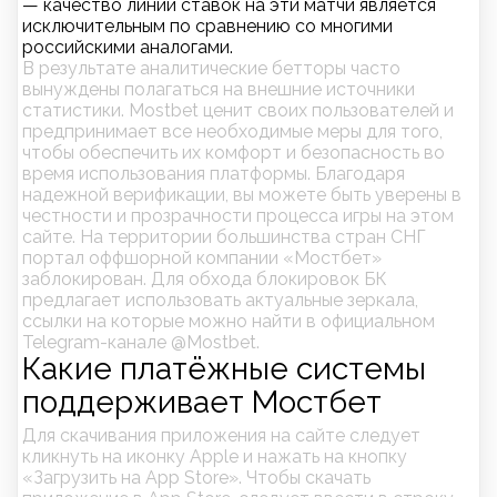
— качество линии ставок на эти матчи является
исключительным по сравнению со многими
российскими аналогами.
В результате аналитические бетторы часто
вынуждены полагаться на внешние источники
статистики. Mostbet ценит своих пользователей и
предпринимает все необходимые меры для того,
чтобы обеспечить их комфорт и безопасность во
время использования платформы. Благодаря
надежной верификации, вы можете быть уверены в
честности и прозрачности процесса игры на этом
сайте. На территории большинства стран СНГ
портал оффшорной компании «Мостбет»
заблокирован. Для обхода блокировок БК
предлагает использовать актуальные зеркала,
ссылки на которые можно найти в официальном
Telegram-канале @Mostbet.
Какие платёжные системы
поддерживает Мостбет
Для скачивания приложения на сайте следует
кликнуть на иконку Apple и нажать на кнопку
«Загрузить на App Store». Чтобы скачать