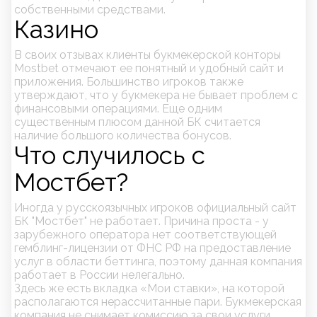
собственными средствами.
Казино
В своих отзывах клиенты букмекерской конторы
Mostbet отмечают ее понятный и удобный сайт и
приложения. Большинство игроков также
утверждают, что у букмекера не бывает проблем с
финансовыми операциями. Еще одним
существенным плюсом данной БК считается
наличие большого количества бонусов.
Что случилось с
Мостбет?
Иногда у русскоязычных игроков официальный сайт
БК "Мостбет" не работает. Причина проста - у
зарубежного оператора нет соответствующей
гемблинг-лицензии от ФНС РФ на предоставление
услуг в области беттинга, поэтому данная компания
работает в России нелегально.
Здесь же есть вкладка «Мои ставки», на которой
располагаются нерассчитанные пари. Букмекерская
компания не снимает комиссию за свои услуги.