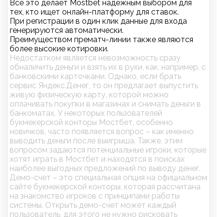
Все это делает Mostbet надежным выбором для
тех, кто ищет онлайн-платформу для ставок.
При регистрации в один клик данные для входа
генерируются автоматически.
Преимуществом прематч-линии также являются
более высокие котировки.
Недостатком является невозможность сразу
обналичить деньги и взять их в руки, как, например, с
банковскими карточками. Однако, если брать
сервис Яндекс.Денег, то он предлагает выпустить
живую физическую карту, которой можно
оплачивать покупки в магазинах и снимать деньги в
банкоматах. У некоторых пользователей
букмекерской конторы Мостбет, особенно
новичков, часто появляется вопрос – как именно
выводить деньги после выигрыша. Также, этим
вопросом задаются потенциальные игроки, которые
хотят играть в Мостбет и находятся в поисках
наиболее выгодных предложений по выводу денег.
Демо-счет – это специальная опция на официальном
сайте букмекерской конторы, которая рассчитана
на знакомство игроков с принципами работы
системы. Открыть демо-счет может каждый
пользователь, для этого не нужно рисковать