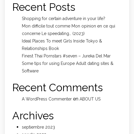
Recent Posts
Shopping for certain adventure in your life?
Mon difficile tout comme Mon opinion en ce qui
concerne Le speedating… (2023)
Ideal Places To meet Girls Inside Tokyo &
Relationships Book
Finest Thai Pornstars #seven – Jureka Del Mar
Some tips for using Europe Adult dating sites &
Software
Recent Comments
en
A WordPress Commenter
ABOUT US
Archives
septiembre 2023