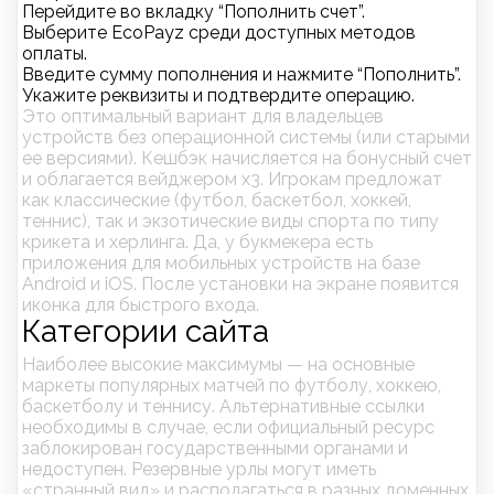
Перейдите во вкладку “Пополнить счет”.
Выберите EcoPayz среди доступных методов
оплаты.
Введите сумму пополнения и нажмите “Пополнить”.
Укажите реквизиты и подтвердите операцию.
Это оптимальный вариант для владельцев
устройств без операционной системы (или старыми
ее версиями). Кешбэк начисляется на бонусный счет
и облагается вейджером х3. Игрокам предложат
как классические (футбол, баскетбол, хоккей,
теннис), так и экзотические виды спорта по типу
крикета и херлинга. Да, у букмекера есть
приложения для мобильных устройств на базе
Android и iOS. После установки на экране появится
иконка для быстрого входа.
Категории сайта
Наиболее высокие максимумы — на основные
маркеты популярных матчей по футболу, хоккею,
баскетболу и теннису. Альтернативные ссылки
необходимы в случае, если официальный ресурс
заблокирован государственными органами и
недоступен. Резервные урлы могут иметь
«странный вид» и располагаться в разных доменных