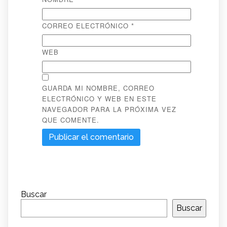
CORREO ELECTRÓNICO
*
WEB
GUARDA MI NOMBRE, CORREO
ELECTRÓNICO Y WEB EN ESTE
NAVEGADOR PARA LA PRÓXIMA VEZ
QUE COMENTE.
Buscar
Buscar