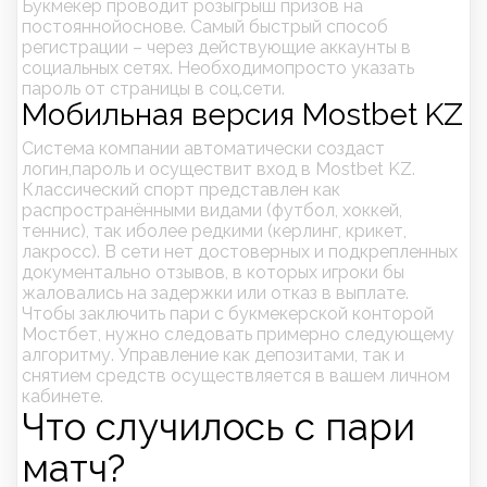
Букмекер проводит розыгрыш призов на
постояннойоснове. Самый быстрый способ
регистрации – через действующие аккаунты в
социальных сетях. Необходимопросто указать
пароль от страницы в соц.сети.
Мобильная версия Mostbet KZ
Система компании автоматически создаст
логин,пароль и осуществит вход в Mostbet KZ.
Классический спорт представлен как
распространёнными видами (футбол, хоккей,
теннис), так иболее редкими (керлинг, крикет,
лакросс). В сети нет достоверных и подкрепленных
документально отзывов, в которых игроки бы
жаловались на задержки или отказ в выплате.
Чтобы заключить пари с букмекерской конторой
Мостбет, нужно следовать примерно следующему
алгоритму. Управление как депозитами, так и
снятием средств осуществляется в вашем личном
кабинете.
Что случилось с пари
матч?