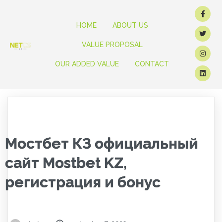
HOME
ABOUT US
VALUE PROPOSAL
OUR ADDED VALUE
CONTACT
Мостбет КЗ официальный
сайт Mostbet KZ,
регистрация и бонус