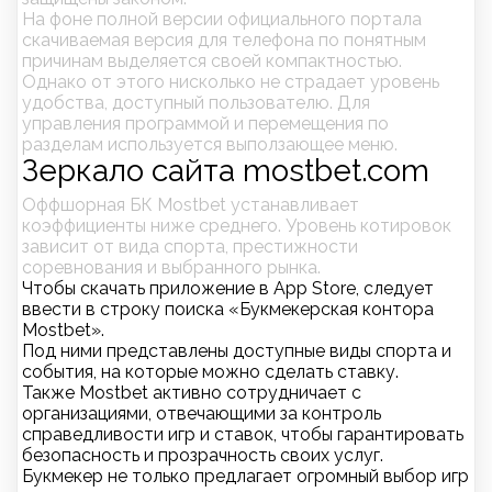
На фоне полной версии официального портала
скачиваемая версия для телефона по понятным
причинам выделяется своей компактностью.
Однако от этого нисколько не страдает уровень
удобства, доступный пользователю. Для
управления программой и перемещения по
разделам используется выползающее меню.
Зеркало сайта mostbet.com
Оффшорная БК Mostbet устанавливает
коэффициенты ниже среднего. Уровень котировок
зависит от вида спорта, престижности
соревнования и выбранного рынка.
Чтобы скачать приложение в App Store, следует
ввести в строку поиска «Букмекерская контора
Mostbet».
Под ними представлены доступные виды спорта и
события, на которые можно сделать ставку.
Также Mostbet активно сотрудничает с
организациями, отвечающими за контроль
справедливости игр и ставок, чтобы гарантировать
безопасность и прозрачность своих услуг.
Букмекер не только предлагает огромный выбор игр