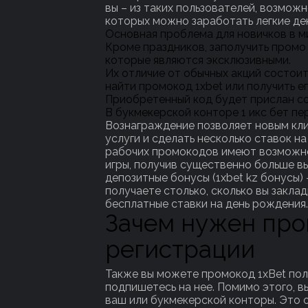
вы – из таких пользователей, возмож
которых можно заработать легкие ден
Основная проблема для новичков в ми
Кроме праздников, заполучить промо 
которые являются эксклюзивными.
Их отличие от обычных акций состоит
найти промокод 1xbet или получить ег
Приобретенный код будет прислан с
В букмекерской конторе 1 икс бет п
Вознаграждение позволяет новым кли
услуги и сделать несколько ставок н
рабочих промокодов имеют возможно
игры, получив существенно больше вы
депозитные бонусы (1xbet kz бонусы)
получаете столько, сколько вы закла
бесплатные ставки на день рождения.
Зачем нужен про
регистрации
Также вы можете промокод 1xBet пол
подпишетесь на нее. Помимо этого, в
ваш или букмекерской конторы. Это о