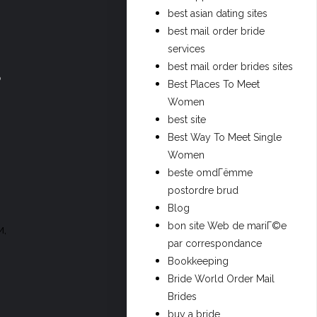
best asian dating sites
best mail order bride
services
best mail order brides sites
ь
Best Places To Meet
Women
best site
Best Way To Meet Single
Women
beste omdГёmme
postordre brud
Blog
bon site Web de mariГ©e
и,
par correspondance
Bookkeeping
Bride World Order Mail
Brides
buy a bride