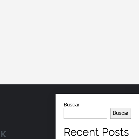
Buscar
Buscar
Recent Posts
ак