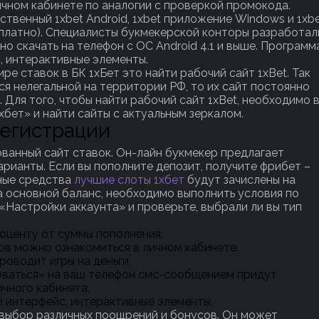
ичном кабинете по аналогии с проверкой промокода.
твенный 1xbet Android, 1xbet приложение Windows и 1xb
сплатно). Специалисты букмекерской конторы разработал
 скачать на телефон с ОС Android 4.1 и выше. Программ
, интерактивные элементы.
ре ставок в БК 1хБет это найти рабочий сайт 1xBet. Так
ся нелегальной на территории РФ, то их сайт постоянно
Для того, чтобы найти рабочий сайт 1xBet, необходимо 
хбет» и найти сайты с актуальным зеркалом.
регистрации
ованный сайт ставок. Он-лайн букмекер предлагает
рианты. Если вы пополните депозит, получите фрибет –
ные средства
лучшие слоты 1хбет
будут зачислены на
а основной баланс, необходимо выполнить условия по
«Настройки аккаунта» и проверьте, выбрали ли вы тип
оценту от суммы пополнения.
ов можно ознакомиться в личном кабинете.
проводит игры на деньги.
оваться» на ваш телефон смс-сообщением придут
ичного кабинета.
 интерфейс, интерактивные элементы.
выбор различных поощрений и бонусов. Он может