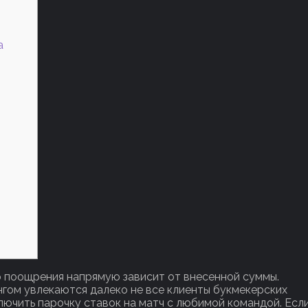
а
р поощрения напрямую зависит от внесенной суммы.
гом увлекаются далеко не все клиенты букмекерских
лючить парочку ставок на матч с любимой командой. Есл