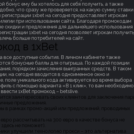
ой бонус ему бы хотелось для себя получить, а также
Удобно, что сразу же проверяется, на какую сумму ставки
 регистрации 1xbet на сегодня предоставляет игрокам
илегии при использовании сайта. Благодаря промокодам
ые скидки и предложения для дальнейшего использования
регистрации 1xbet на сегодня позволяет игрокам получит
лечь больше потребителей на сайт.
код в 1xBet
а все доступные события. В личном кабинете также
тся бонусные баллы для отыгрыша. По каждой позиции
ания, порядком зачисления выигранных средств. В таком
ции, на сегодня вводится в одноименное окно и
е, поле уникального кода активируется во время выбора
офиль с помощью варианта «В 1 клик», то вам необходимо
ввести 1xBet промокод – betslive.
ится заинтересовать своих клиентов для заключения пар
ичные предложения.
ны в рамках промо-акций или предложений, проводимых
 евро рассчитывать на 300 евро в качестве бонуса не
 здесь не поможет).
чики улучшили технологию прокси – это альтернатива