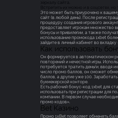
зеркалу сайта.
Встретить их можно и в соцсетях, но
Это может быть приурочено к вашему
сайт (в любой день). После регистра
процедуру создания игрового аккаун
предоставляет игрокам множество в
бонусы и привилегии, а также получа
использование промокода 1xbet более
зайдите в личный кабинет во вкладку
Как использовать бон
Он формируется в автоматическом р
повторений и нечестной игры. Исполь
потребуется тратить деньги, вводя и
число промо баллов, он сможет обмен
баллов, а другие уже 100. Заработать
букмекерской конторе.
Есть рабочий бонус-код 1xbet для ст
использовать при регистрации для по
компании. В первом случае необходи
промо кодов».
Bet Казино
Промо 1xBet позволяет обменять балл