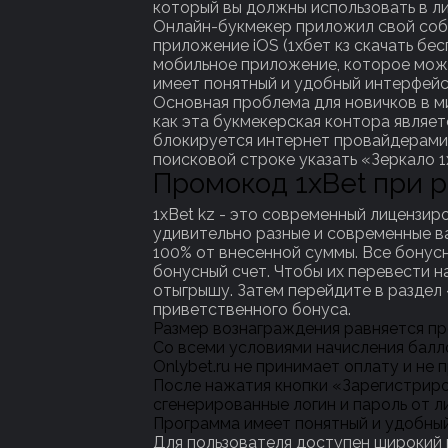
который вы должны использовать в л
Онлайн-букмекер приложил свой собс
приложение iOS (1хбет кз скачать бе
мобильное приложение, которое можно
имеет понятный и удобный интерфейс
Основная проблема для новичков в ми
как эта букмекерская контора являет
блокируется интернет провайдерами. 
поисковой строке указать «Зеркало 1
Промокод 1xBet при 
1xBet kz - это современный лицензир
удивительно разные и современные ва
100% от внесенной суммы. Все бонус
бонусный счет. Чтобы их перевести н
отыгрышу. Затем перейдите в раздел 
приветственного бонуса.
Размер вознаграждения равняется пр
Со всеми условиями начисления балл
Onlybet.ru не принимает оплату и не 
После нажатия кнопки «Зарегистрир
сгенерированные логин и пароль от л
Программа имеет понятный и удобный
Для пользователя доступен широкий 