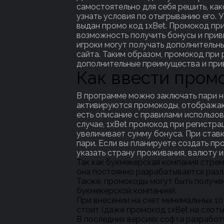
самостоятельно для себя решить, как
узнать условия по отыгрыванию его. 
выдан промо код 1xBet. Промокод при
возможность получить бонусы и прив
игроки могут получать дополнительн
сайта. Таким образом, промокод при 
дополнительные преимущества и прив
Как ввести промо
В программе можно заключать пари н
активируются промокоды, отображаю
есть описание с правилами использов
случае, 1xBet промокод при регистра
увеличивает сумму бонуса. При ставк
пари. Если вы планируете создать пр
указать страну проживания, валюту и 
Так как букмекерская компания стрем
она постоянно разрабатывается разл
Также, промокоды могут быть получе
букмекерской компанией.
При внесении на счет минимальных 10
стоит (даже промокод 1xBet на слоты
В последних версиях софта разработ