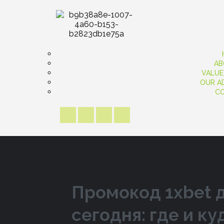
AB
VALUE
OUR A
C
Промокод 1xbet 
сегодня: где и ку