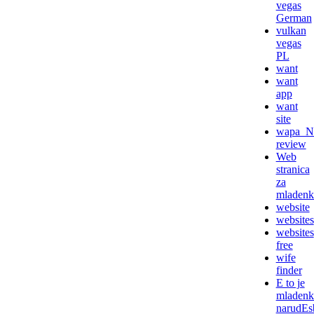
vegas
German
vulkan
vegas
PL
want
want
app
want
site
wapa_
review
Web
stranica
za
mladenk
website
websites
websites
free
wife
finder
Е to je
mladenk
narudЕѕ