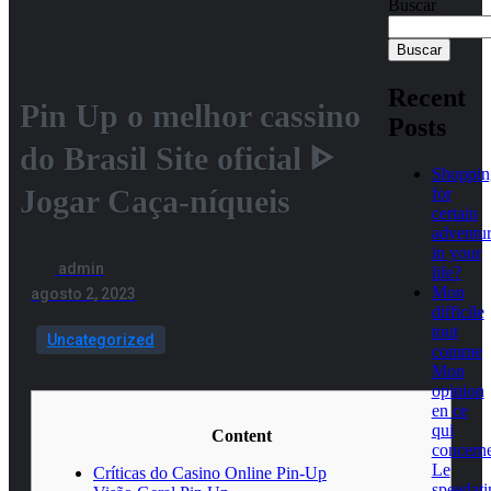
Buscar
Buscar
Recent
Pin Up o melhor cassino
Posts
do Brasil Site oficial ᐈ
Shoppin
Jogar Caça-níqueis
for
certain
adventu
in your
admin
life?
Mon
agosto 2, 2023
difficile
tout
Uncategorized
comme
Mon
opinion
en ce
qui
Content
concern
Le
Críticas do Casino Online Pin-Up
speedat