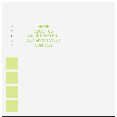
HOME
ABOUT US
VALUE PROPOSAL
OUR ADDED VALUE
CONTACT