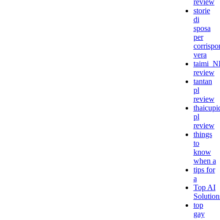
review
storie
di
sposa
per
corrisp
vera
taimi_N
review
tantan
pl
review
thaicupi
pl
review
things
to
know
when a
tips for
a
Top AI
Solution
top
gay