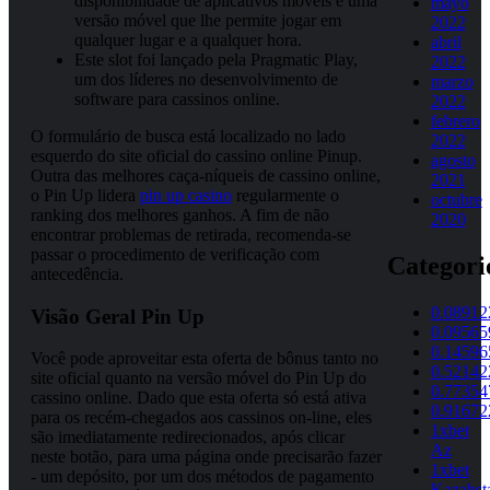
disponibilidade de aplicativos móveis e uma
mayo
versão móvel que lhe permite jogar em
2022
qualquer lugar e a qualquer hora.
abril
Este slot foi lançado pela Pragmatic Play,
2022
um dos líderes no desenvolvimento de
marzo
software para cassinos online.
2022
febrero
O formulário de busca está localizado no lado
2022
esquerdo do site oficial do cassino online Pinup.
agosto
Outra das melhores caça-níqueis de cassino online,
2021
o Pin Up lidera
pin up casino
regularmente o
octubre
ranking dos melhores ganhos. A fim de não
2020
encontrar problemas de retirada, recomenda-se
passar o procedimento de verificação com
Categori
antecedência.
0.0891
Visão Geral Pin Up
0.0956
0.1459
Você pode aproveitar esta oferta de bônus tanto no
0.5214
site oficial quanto na versão móvel do Pin Up do
0.77354
cassino online. Dado que esta oferta só está ativa
0.9167
para os recém-chegados aos cassinos on-line, eles
1xbet
são imediatamente redirecionados, após clicar
Az
neste botão, para uma página onde precisarão fazer
1xbet
- um depósito, por um dos métodos de pagamento
Kazahst