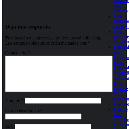
postordr
brud
nettstede
legitim
postorde
Deja una respuesta
brudtjÃ¤
legitim
postorde
Tu dirección de correo electrónico no será publicada.
brudtjГ¤
Los campos obligatorios están marcados con
*
legitima
Mail -
Comentario
*
Bestellu
Braut
legitima
Versandb
russisch
Braut
legitime
Mail -
Bestellu
Nombre
*
Brautdie
legitime
Correo electrónico
*
Mail
bestelle
Brautun
Web