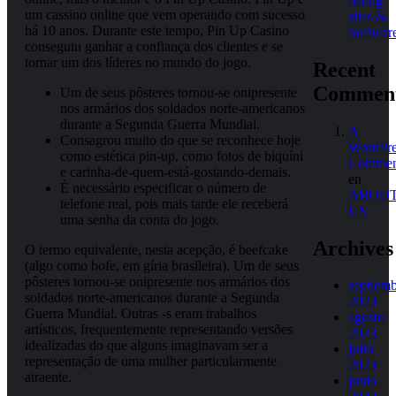
dating
um cassino online que vem operando com sucesso
sites &
há 10 anos. Durante este tempo, Pin Up Casino
Softwar
conseguiu ganhar a confiança dos clientes e se
tornar um dos líderes no mundo do jogo.
Recent
Commen
Um de seus pôsteres tornou-se onipresente
nos armários dos soldados norte-americanos
durante a Segunda Guerra Mundial.
A
Consagrou muito do que se reconhece hoje
WordPre
como estética pin-up, como fotos de biquíni
Commen
e carinha-de-quem-está-gostando-demais.
en
É necessário especificar o número de
ABOU
telefone real, pois mais tarde ele receberá
US
uma senha da conta do jogo.
Archives
O termo equivalente, nesta acepção, é beefcake
(algo como bofe, em gíria brasileira). Um de seus
pôsteres tornou-se onipresente nos armários dos
septiem
soldados norte-americanos durante a Segunda
2023
Guerra Mundial. Outras -s eram trabalhos
agosto
artísticos, frequentemente representando versões
2023
idealizadas do que alguns imaginavam ser a
julio
representação de uma mulher particularmente
2023
atraente.
junio