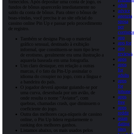
fornecidos. Após depositar uma conta de jogo, os
adult
fundos de bônus aparecerão imediatamente no
advice
saldo da conta de bônus. Para obter o bônus de
agenzia
boas-vindas, você precisa ir ao site oficial do
sposa
cassino online Pin Up e passar pelo procedimento
per
de registro.
corrisp
app
Também se designa Pin-up o material
app for
gráfico sensual, destinado à exibição
app
informal, que constituem-se num tipo leve
reviews
de erotismo, geralmente era uma ilustração a
apps
aquarela baseada em uma fotografia.
apps
Um claro destaque, em relação a outras
for
marcas, é o fato da Pin-Up assinalar o
adults
idioma do croupier no jogo, com a língua e
apps
a bandeira do país.
for
O jogador deverá apostar guiando-se por
iphone
uma curva, desenhada por um avião, de
apps
onde resulta o nome “Aviator”, com
free
quebras, chamadas crash, que diminuem o
apps
coeficiente do jogo.
reddit
Outra das melhores caça-níqueis de cassino
asian
online, o Pin Up lidera regularmente o
dating
ranking dos melhores ganhos.
sites
Listamos abaixo, os mais usados pelos