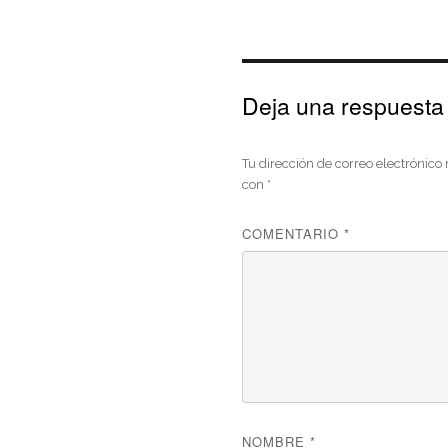
Deja una respuesta
Tu dirección de correo electrónico
con
*
COMENTARIO
*
NOMBRE
*