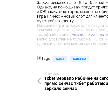
Здесь применяется от 8 до 16 линий, 
Однако, на помощь вам придут прило
и iOS, скачать которые можно на офи
Игра Плинко - новый слот для клиент
рулеткой на крипту.
Название игры происходит от звука 
тем сам звук “плинк”, пока он не поп
коэффициентов
самые дешевые слоты
Plinko доступен не только на ПК или 
сделали удобную мобильную версию.
Tags:
1XBET
1XBET KZ
Previous
1xbet Зеркало Рабочее на сег
прямо сейчас 1хбет работаю
зеркало сейчас