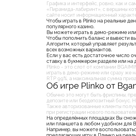
Графика и интерфейс, ровно, как и с
«Пирамида-лабиринт», с вершины кот
сайте носит информационный характе
Чтобы играть в Plinko на реальные де
популярного казино.
Вы можете играть в демо-режиме или 
Чтобы пополнить баланс и вывести в
Алгоритм, который управляет результ
всех возможных вариантов.
Если у вас есть достаточное число о
ставку в букмекером разделе или на д
Plinko - это слот от компании BGAIMI
играть в демо-режиме или сразу же н
RTP 99%, а максимальная сумма приза
Об игре Plinko от Bga
Обычно это могут быть фриспины, пр
депозите или бездепозитный бонус. 
Также авторизованные клиенты получ
при регистрации нового пользователя
На определённых площадках Вы сможе
или планшета в любом удобном для В
Например, вы можете воспользоватьс
предлагающих игру в Плинко на реаль