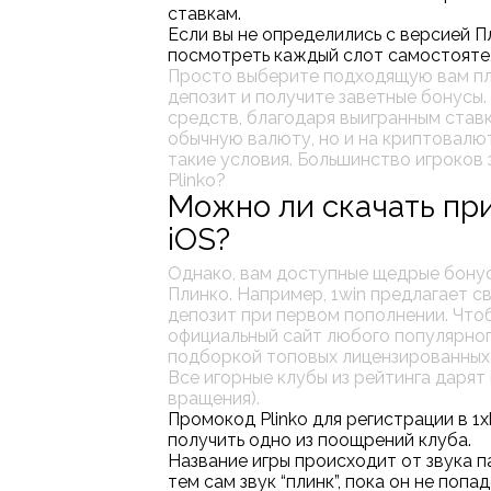
ставкам.
Если вы не определились с версией Пл
посмотреть каждый слот самостояте
Просто выберите подходящую вам пл
депозит и получите заветные бонусы.
средств, благодаря выигранным ставк
обычную валюту, но и на криптовалют
такие условия. Большинство игроков 
Plinko?
Можно ли скачать пр
iOS?
Однако, вам доступные щедрые бонусы
Плинко. Например, 1win предлагает с
депозит при первом пополнении. Чтобы
официальный сайт любого популярног
подборкой топовых лицензированных к
Все игорные клубы из рейтинга даря
вращения).
Промокод Plinko для регистрации в 1
получить одно из поощрений клуба.
Название игры происходит от звука 
тем сам звук “плинк”, пока он не попа