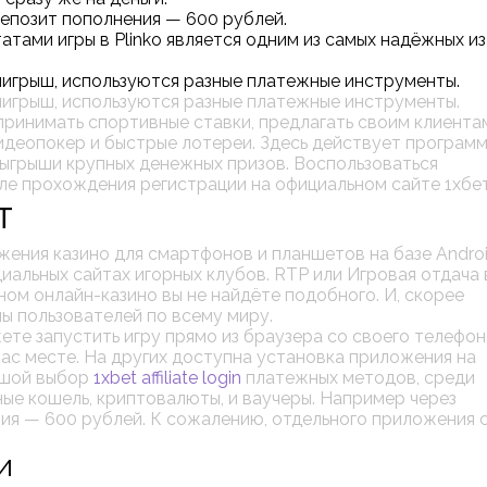
епозит пополнения — 600 рублей.
атами игры в Plinko является одним из самых надёжных из
ыигрыш, используются разные платежные инструменты.
ыигрыш, используются разные платежные инструменты.
принимать спортивные ставки, предлагать своим клиента
идеопокер и быстрые лотереи. Здесь действует програм
зыгрыши крупных денежных призов. Воспользоваться
ле прохождения регистрации на официальном сайте 1хбет
т
жения казино для смартфонов и планшетов на базе Andro
циальных сайтах игорных клубов. RTP или Игровая отдача 
дном онлайн-казино вы не найдёте подобного. И, скорее
ны пользователей по всему миру.
те запустить игру прямо из браузера со своего телефон
ас месте. На других доступна установка приложения на
льшой выбор
1xbet affiliate login
платежных методов, среди
ые кошель, криптовалюты, и ваучеры. Например через
ия — 600 рублей. К сожалению, отдельного приложения 
и