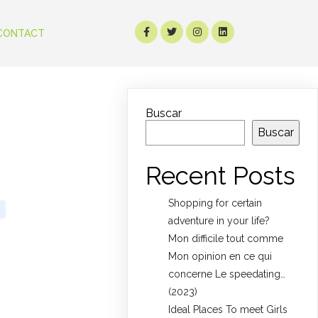
CONTACT
Buscar
Buscar
Recent Posts
Shopping for certain
adventure in your life?
Mon difficile tout comme
Mon opinion en ce qui
concerne Le speedating…
(2023)
Ideal Places To meet Girls