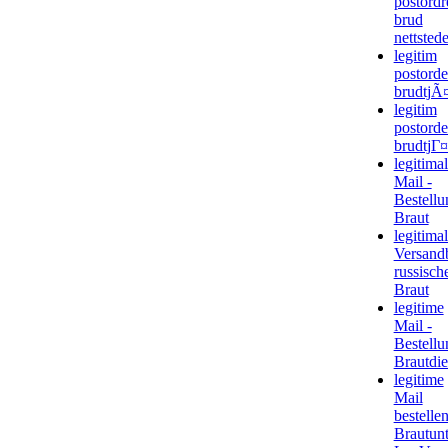
postordr
brud
nettstede
legitim
postorde
brudtjÃ¤
legitim
postorde
brudtjГ¤
legitima
Mail -
Bestellu
Braut
legitima
Versandb
russisch
Braut
legitime
Mail -
Bestellu
Brautdie
legitime
Mail
bestelle
Brautun