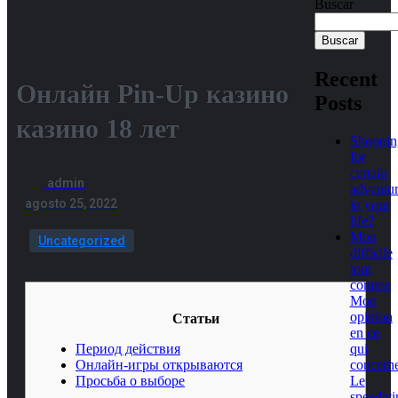
Buscar
Buscar
Recent
Онлайн Pin-Up казино
Posts
казино 18 лет
Shoppin
for
certain
admin
adventu
agosto 25, 2022
in your
life?
Mon
Uncategorized
difficile
tout
comme
Mon
opinion
Статьи
en ce
qui
Период действия
concern
Онлайн-игры открываются
Le
Просьба о выборе
speedat