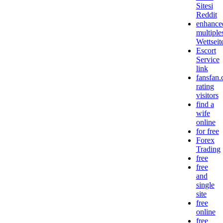
Sitesi
Reddit
enhance
multiple
Wettseit
Escort
Service
link
fansfan
rating
visitors
find a
wife
online
for free
Forex
Trading
free
free
and
single
site
free
online
free