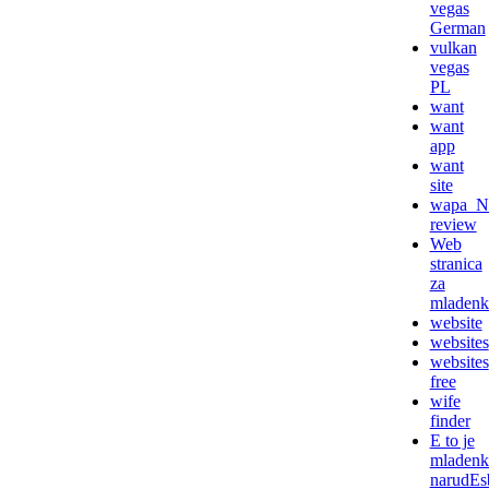
vegas
German
vulkan
vegas
PL
want
want
app
want
site
wapa_
review
Web
stranica
za
mladenk
website
websites
websites
free
wife
finder
Е to je
mladenk
narudЕѕ