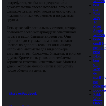
Women
потребуется, чтобы вы предоставили
best
доказательства своего возраста. Что они
site
слишком хвалят тебя, когда думают, что ты
Best
лежишь столько же, сколько и возрастная
Way
группа.
To
Meet
Есть даже сайт социальных ставок, который
Single
позволяет всего четырнадцати участникам
Women
играть в ваши бывшие видеоигры. Они
beste
просто люди с уважением и показывают
omdГё
несколько дополнительных онлайн-игр,
postordr
например, автоматы для видеопокера,
brud
азартные игры, блэкджек, блэкджек и многое
Blog
другое.Кроме того, у них есть эмблемы
bon
хорошего качества, известные как Монеты
site
удачи, которые можно найти и запустить
Web
после обмена на деньги.
de
mariГ©
par
corresp
Bookkee
Share on Facebook
Bride
World
Order