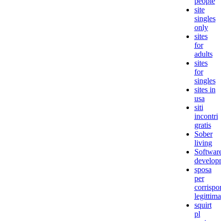
people
site
singles
only
sites
for
adults
sites
for
singles
sites in
usa
siti
incontri
gratis
Sober
living
Softwar
develop
sposa
per
corrisp
legittima
squirt
pl