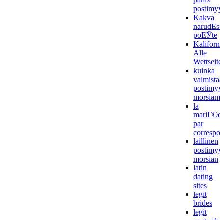
postimyy
Kakva
narudЕѕ
poЕЎte
Kaliforn
Alle
Wettseit
kuinka
valmista
postimyy
morsiam
la
mariГ©
par
corresp
laillinen
postimyy
morsian
latin
dating
sites
legit
brides
legit