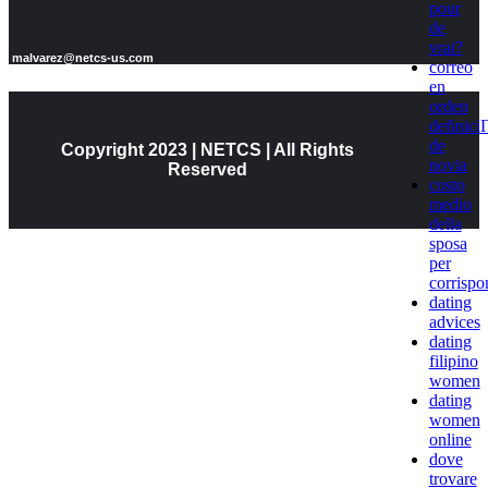
pour
de
vrai?
malvarez@netcs-us.com
correo
en
orden
definici
de
Copyright 2023 | NETCS | All Rights
novia
Reserved
costo
medio
della
sposa
per
corrisp
dating
advices
dating
filipino
women
dating
women
online
dove
trovare