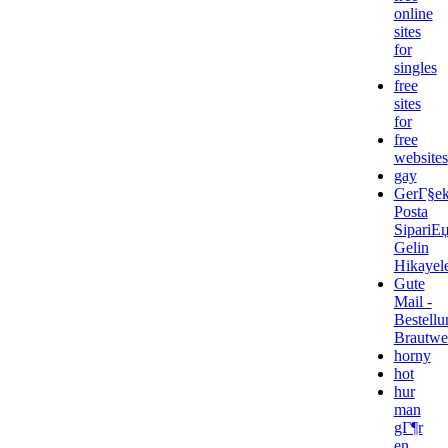
online
sites
for
singles
free
sites
for
free
websites
gay
GerГ§e
Posta
SipariЕџ
Gelin
Hikayele
Gute
Mail -
Bestellu
Brautwe
horny
hot
hur
man
gГ¶r
en