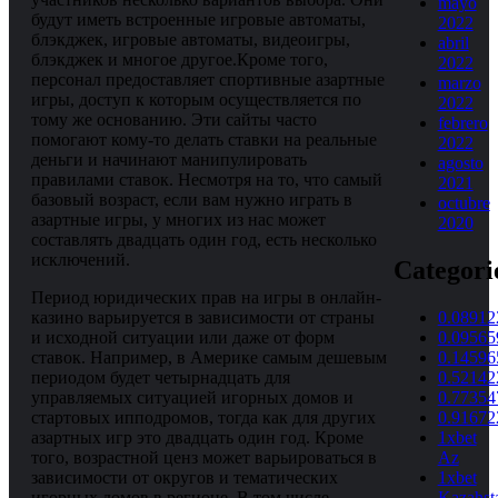
mayo
будут иметь встроенные игровые автоматы,
2022
блэкджек, игровые автоматы, видеоигры,
abril
блэкджек и многое другое.Кроме того,
2022
персонал предоставляет спортивные азартные
marzo
игры, доступ к которым осуществляется по
2022
тому же основанию. Эти сайты часто
febrero
помогают кому-то делать ставки на реальные
2022
деньги и начинают манипулировать
agosto
правилами ставок. Несмотря на то, что самый
2021
базовый возраст, если вам нужно играть в
octubre
азартные игры, у многих из нас может
2020
составлять двадцать один год, есть несколько
исключений.
Categori
Период юридических прав на игры в онлайн-
казино варьируется в зависимости от страны
0.0891
и исходной ситуации или даже от форм
0.0956
ставок. Например, в Америке самым дешевым
0.1459
периодом будет четырнадцать для
0.5214
управляемых ситуацией игорных домов и
0.77354
стартовых ипподромов, тогда как для других
0.9167
азартных игр это двадцать один год. Кроме
1xbet
того, возрастной ценз может варьироваться в
Az
зависимости от округов и тематических
1xbet
игорных домов в регионе. В том числе,
Kazahst