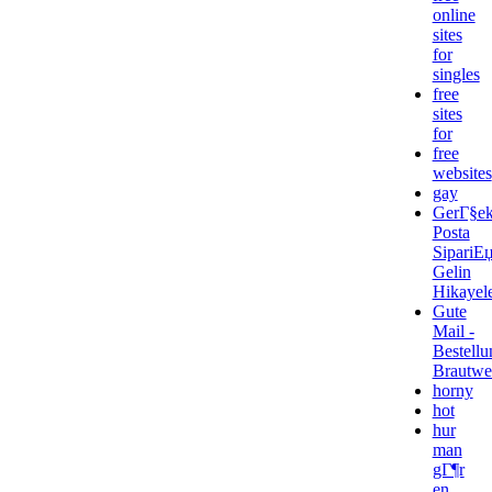
online
sites
for
singles
free
sites
for
free
websites
gay
GerГ§e
Posta
SipariЕџ
Gelin
Hikayele
Gute
Mail -
Bestellu
Brautwe
horny
hot
hur
man
gГ¶r
en