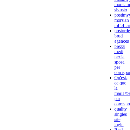
morsiam
sivusto
postimyy
morsian
mГ¤Г¤rit
postorde
brud
agences
prezzi
medi
per la
sposa
per
corrisp
Qu'est-
ce que
la
mariГ©
par
corresp
quality
singles
site
login
Real