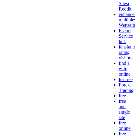
Sitesi
Reddit
enhance
multiple
Wettseit
Escort
Service
link
fansfan
rating
visitors
find a
wife
online
for free
Forex
Trading
free
free
and
single
site
free
online
free