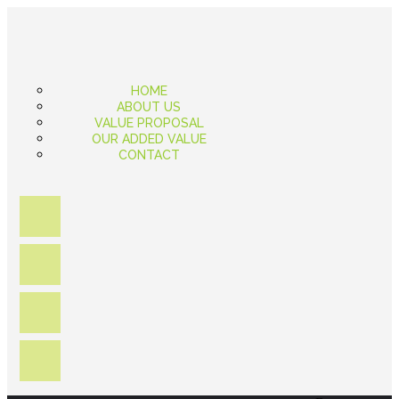
HOME
ABOUT US
VALUE PROPOSAL
OUR ADDED VALUE
CONTACT