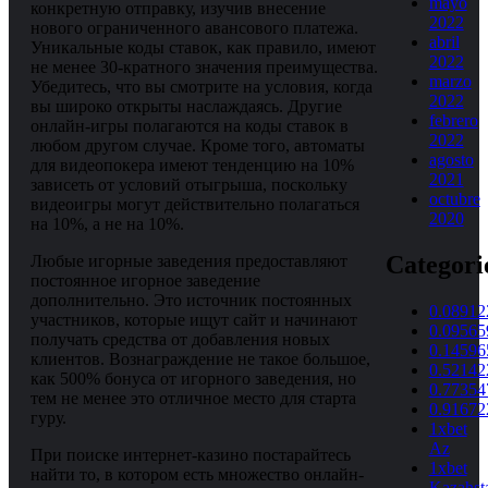
mayo
конкретную отправку, изучив внесение
2022
нового ограниченного авансового платежа.
abril
Уникальные коды ставок, как правило, имеют
2022
не менее 30-кратного значения преимущества.
marzo
Убедитесь, что вы смотрите на условия, когда
2022
вы широко открыты наслаждаясь. Другие
febrero
онлайн-игры полагаются на коды ставок в
2022
любом другом случае. Кроме того, автоматы
agosto
для видеопокера имеют тенденцию на 10%
2021
зависеть от условий отыгрыша, поскольку
octubre
видеоигры могут действительно полагаться
2020
на 10%, а не на 10%.
Categori
Любые игорные заведения предоставляют
постоянное игорное заведение
дополнительно. Это источник постоянных
0.0891
участников, которые ищут сайт и начинают
0.0956
получать средства от добавления новых
0.1459
клиентов. Вознаграждение не такое большое,
0.5214
как 500% бонуса от игорного заведения, но
0.77354
тем не менее это отличное место для старта
0.9167
гуру.
1xbet
Az
При поиске интернет-казино постарайтесь
1xbet
найти то, в котором есть множество онлайн-
Kazahst