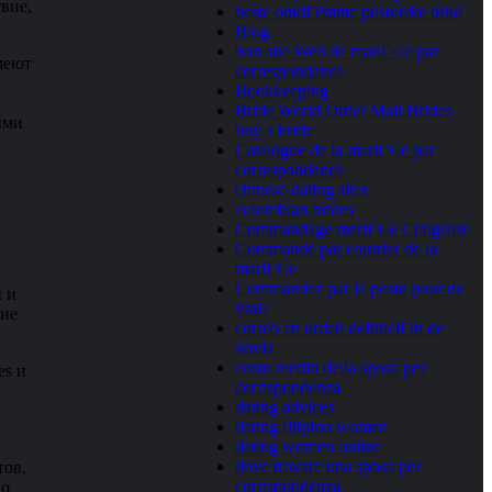
вие,
beste omdГёmme postordre brud
Blog
bon site Web de mariГ©e par
меют
correspondance
Bookkeeping
Bride World Order Mail Brides
ыми
buy a bride
Catalogue de la mariГ©e par
correspondance
chinese dating sites
colombian brides
Commandage mariГ©e Craigslist
Commande par courrier de la
mariГ©e
Commandez par la poste pour de
 и
vrai?
ние
correo en orden definiciГіn de
novia
costo medio della sposa per
es и
corrispondenza
dating advices
и
dating filipino women
dating women online
dove trovare una sposa per
тов,
corrispondenza
го