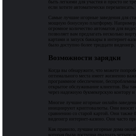
быть легкими для участия и просто не т
если хотите автоматически перезаписать,
Самые лучшие игорные заведения для ст
мощную бонусную платформу. Например, 
огромное количество автоматов для виде
позволяет вам предлагать несколько вирту
картами и запуск баккары в интернет-каз
было доступно более тридцати видеоигр.
Возможности зарядки
Когда вы обнаружите, что можете попроб
оптимального места имеет жизненно важн
программное обеспечение, беспроблемные
открытое обслуживание клиентов. Вы та
через надежную букмекерскую контору и 
Многие лучшие игорные онлайн-заведения 
инициируют криптовалюты. Они вносят б
сравнению со старой картой. Они также 
видеоигр интернет-казино. Они часто при
Как правило, лучшие игорные дома онлай
которая была доступна двадцать четыре ч