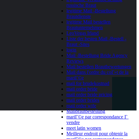
russische Braut
legitime Mail -Bestellung
Brautdienste
legitime Mail bestellen
Brautunternehmen
LeoVegas Irland
Liste der besten Mail -Bestell -
Braut -Sites
login
Mail -Bestellung Bride Agency
Reviews
Mail bestellen Brautbewertungen
Mail dans l'ordre du coГ»t de la
mariГ©e
mail for brudekostnad
mail order bride
mail order bride pricing
mail order brides
mail order wife
Mailbrautbestellung
mariГ©e par correspondance Г
vendre
meet latin women
Meilleur endroit pour obtenir la