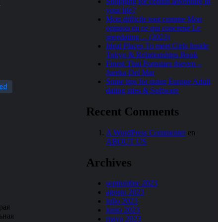
ы
Shopping for certain adventure in
your life?
Mon difficile tout comme Mon
opinion en ce qui concerne Le
speedating… (2023)
Ideal Places To meet Girls Inside
Tokyo & Relationships Book
Finest Thai Pornstars #seven –
Jureka Del Mar
Some tips for using Europe Adult
ed
dating sites & Software
Recent Comments
A WordPress Commenter
en
ABOUT US
Archives
septiembre 2023
agosto 2023
julio 2023
рая
junio 2023
ьная
mayo 2023