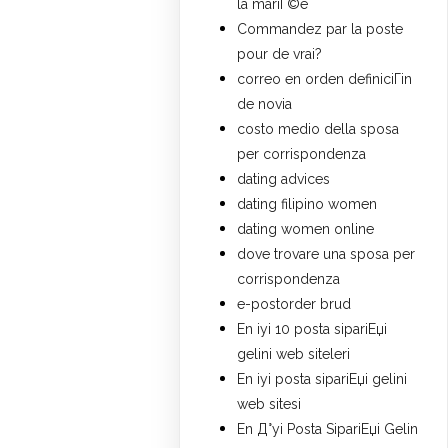
la mariГ©e
Commandez par la poste
pour de vrai?
correo en orden definiciГіn
de novia
costo medio della sposa
per corrispondenza
dating advices
dating filipino women
dating women online
dove trovare una sposa per
corrispondenza
e-postorder brud
En iyi 10 posta sipariЕџi
gelini web siteleri
En iyi posta sipariЕџi gelini
web sitesi
En Д°yi Posta SipariЕџi Gelin