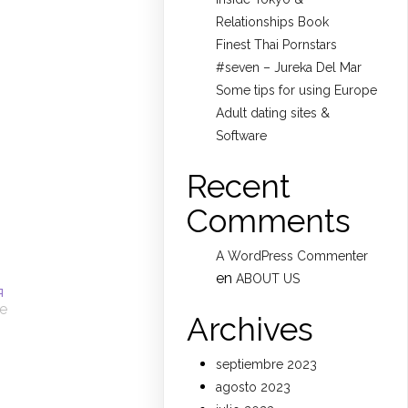
Relationships Book
Finest Thai Pornstars
#seven – Jureka Del Mar
Some tips for using Europe
Adult dating sites &
Software
Recent
Comments
A WordPress Commenter
en
ABOUT US
я
е
Archives
septiembre 2023
agosto 2023