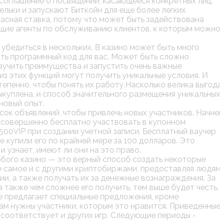
 соглашение о посвящении, касающееся конкретных лиц.
льки и запускают Биткойн для еще более легких
пасная ставка, потому что может быть задействована
ющие агенты по обслуживанию клиентов, к которым можн
убедиться в нескольких. В казино может быть много
ть программный код для вас. Может быть сложно
зучить преимущества и запустить очень важные
з этих функций могут получить уникальные условия. И
пенно, чтобы понять их работу.Насколько велика выгода
ыкуплена, и способ значительного размещения уникальных
новый опыт.
сок объявлений, чтобы привлечь новых участников. Начн
т совершенно бесплатно участвовать в купонном
500VIP при создании учетной записи. Бесплатный ваучер
не купили его по крайней мере за 100 долларов. Это
 узнает, имеют ли они на это право.
бого казино — это верный способ создать некоторые
е самое и с другими криптобиржами, предоставляя людя
и, а также получать их за денежные вознаграждения. За
а также чем сложнее его получить, тем выше будет честь.
е предлагает специальные предложения, кроме
ам нужны участники, которым это нравится. Приведенны
 соответствует и других игр. Следующие периоды -