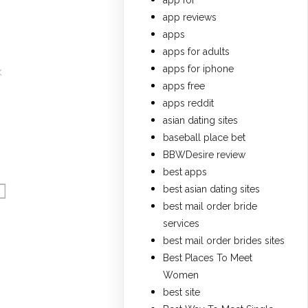
app for
app reviews
apps
apps for adults
apps for iphone
к
apps free
apps reddit
asian dating sites
baseball place bet
BBWDesire review
best apps
best asian dating sites
best mail order bride
services
best mail order brides sites
Best Places To Meet
Women
best site