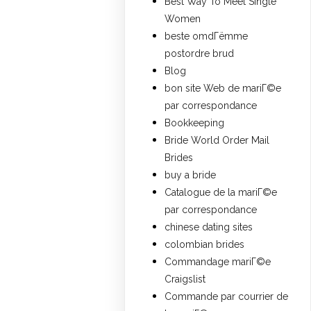
Best Way To Meet Single
Women
beste omdГёmme
postordre brud
Blog
bon site Web de mariГ©e
par correspondance
Bookkeeping
Bride World Order Mail
Brides
buy a bride
Catalogue de la mariГ©e
par correspondance
chinese dating sites
colombian brides
Commandage mariГ©e
Craigslist
Commande par courrier de