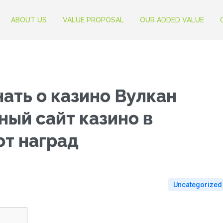
ABOUT US
VALUE PROPOSAL
OUR ADDED VALUE
ать о казино Вулкан
ный сайт казино в
от наград
Uncategorized