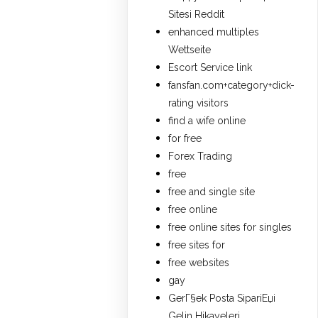
Sitesi Reddit
enhanced multiples
Wettseite
Escort Service link
fansfan.com+category+dick-
rating visitors
find a wife online
for free
Forex Trading
free
free and single site
free online
free online sites for singles
free sites for
free websites
gay
GerГ§ek Posta SipariЕџi
Gelin Hikayeleri