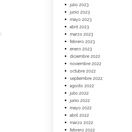
julio 2023
junio 2023
mayo 2023
abril 2023
,
marzo 2023
febrero 2023
enero 2023
.
diciembre 2022
noviembre 2022
octubre 2022
septiembre 2022
agosto 2022
julio 2022
junio 2022
mayo 2022
abril 2022
marzo 2022
febrero 2022