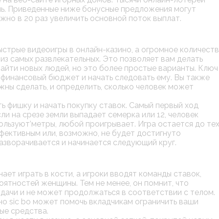
ль. Приведенные ниже бонусные предложения могут
ужно в 20 раз увеличить основной поток выплат.
быстрые видеоигры в онлайн-казино, а огромное количест
из самых развлекательных. Это позволяет вам делать
айти новых людей, но это более простые варианты. Ключ
 финансовый бюджет и начать следовать ему. Вы также
жны сделать, и определить, сколько человек может
ть фишку и начать покупку ставок. Самый первый ход
ли на срезе земли выпадает семерка или 12, человек
пользуют’метры, любой проигрывает. Игра остается до те
ффективным или, возможно, не будет достигнуто
азворачивается и начинается следующий круг.
ает играть в кости, а игроки вводят команды ставок,
ятностей женщины. Тем не менее, он помнит, что
удачи и не может продолжаться в соответствии с телом.
но sic bo может помочь вкладчикам ограничить ваши
ые средства.