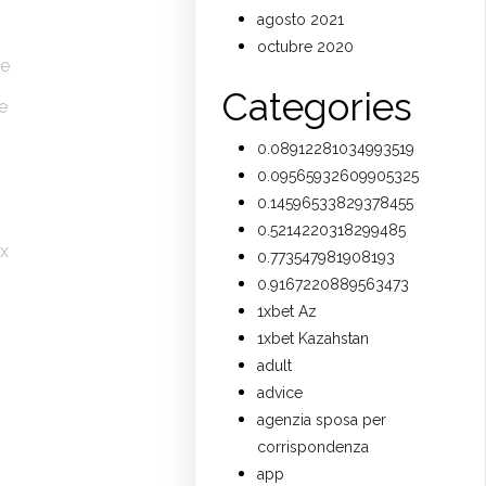
agosto 2021
octubre 2020
ые
Categories
е
0.08912281034993519
0.09565932609905325
0.14596533829378455
0.5214220318299485
х
0.773547981908193
0.9167220889563473
1xbet Az
1xbet Kazahstan
adult
advice
agenzia sposa per
corrispondenza
app