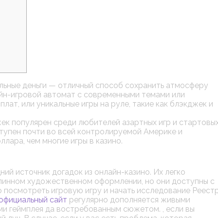
альные деньги — отличный способ сохранить атмосферу
лайн-игровой автомат с современными темами или
лат, или уникальные игры на руле, такие как блэкджек и
ек популярен среди любителей азартных игр и стартовы
тупен почти во всей контролируемой Америке и
лара, чем многие игры в казино.
ий источник догадок из онлайн-казино. Их легко
длинном художественном оформлении, но они доступны с
 посмотреть игровую игру и начать исследование Реест
официальный сайт
регулярно дополняется живыми
и геймплея да востребованным сюжетом. , если вы