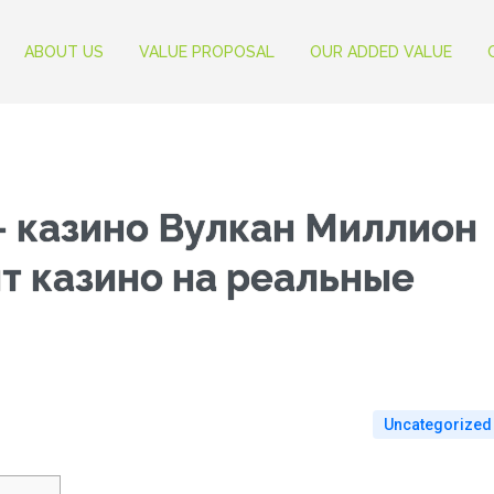
ABOUT US
VALUE PROPOSAL
OUR ADDED VALUE
- казино Вулкан Миллион
т казино на реальные
Uncategorized