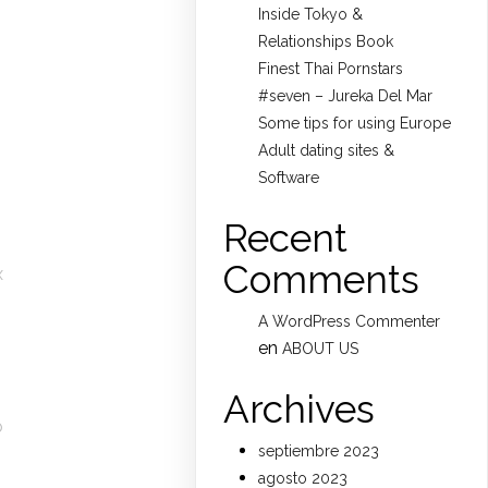
Inside Tokyo &
Relationships Book
Finest Thai Pornstars
#seven – Jureka Del Mar
Some tips for using Europe
Adult dating sites &
Software
Recent
Comments
х
A WordPress Commenter
en
ABOUT US
Archives
р
septiembre 2023
agosto 2023