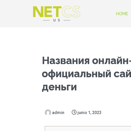
HOME
Названия онлайн
официальный сай
деньги
admin
junio 1, 2023