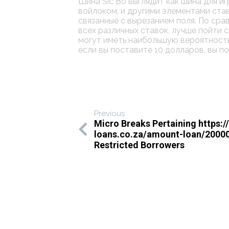
Шина Sic Bo выглядит как шина для иг
войлоком, и другими элементами ста
связанные с вырезанием поля. По ср
всех различных ставок, лучше пойти 
могут иметь наибольшую вероятность 
если вы поставите 10 долларов, вы п
Previous
Micro Breaks Pertaining https:/
loans.co.za/amount-loan/20000
Restricted Borrowers