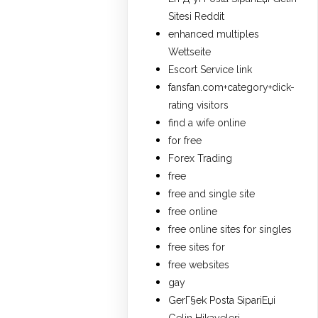
Sitesi Reddit
enhanced multiples
Wettseite
Escort Service link
fansfan.com+category+dick-
rating visitors
find a wife online
for free
Forex Trading
free
free and single site
free online
free online sites for singles
free sites for
free websites
gay
GerГ§ek Posta SipariЕџi