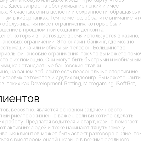
вок. Здесь запрос на обслуживание легкий и имеет
х. К счастью, они в целости и сохранности, обращаясь к
ам в киберпанках. Тем не менее, обратите внимание, чт
 обслуживания имеет ограничения, которые были
ашение в прошлом при создании депозита.
нег, который в настоящее время используется в казино,
нансовых ограничений. Это онлайн-банкинг, где можно
х есть машина или мобильный телефон. Большинство
риэль-финансовые ограничения, так что вы можете помо
ств с их помощью. Они могут быть быстрыми и мобильным
ными, как стандартные банковские ставки.
ино, на вашем веб-сайте есть персональные спортивные
а игровых автоматов и других видеоигр. Вы можете найти
, таких как Development Betting, Microgaming, iSoftBet,
лиентов
ов, вероятно, является основной задачей нового
ный риелтор жизненно важен, если вы хотите сделать
х работу. Предлагая водителя и старт, казино помогает
ют активных людей и тоже начинают тянуть замену.
ания клиентов может быть аспект разговора с клиенто
ться с риелтором онлайн-казино в режиме реального