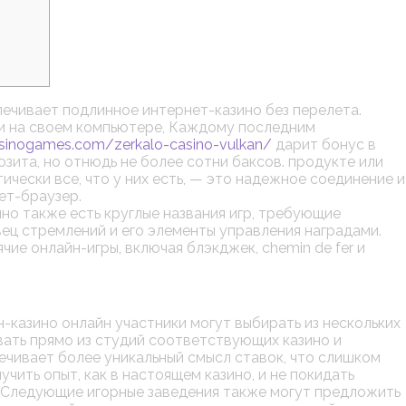
ечивает подлинное интернет-казино без перелета.
ми на своем компьютере, Каждому последним
asinogames.com/zerkalo-casino-vulkan/
дарит бонус в
озита, но отнюдь не более сотни баксов. продукте или
ически все, что у них есть, — это надежное соединение и
ет-браузер.
ино также есть круглые названия игр, требующие
ец стремлений и его элементы управления наградами.
чие онлайн-игры, включая блэкджек, chemin de fer и
-казино онлайн участники могут выбирать из нескольких
ать прямо из студий соответствующих казино и
чивает более уникальный смысл ставок, что слишком
чить опыт, как в настоящем казино, и не покидать
Следующие игорные заведения также могут предложить