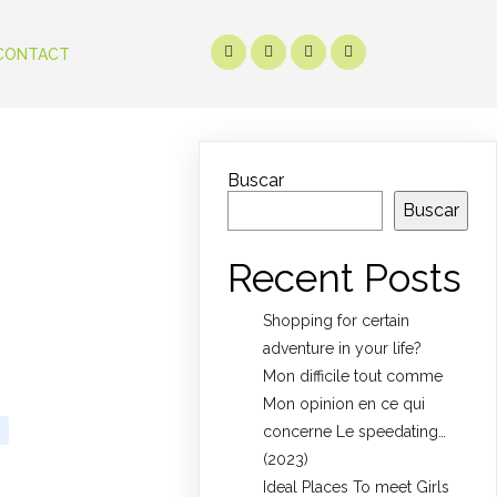
CONTACT
Buscar
Buscar
Recent Posts
Shopping for certain
adventure in your life?
Mon difficile tout comme
Mon opinion en ce qui
concerne Le speedating…
(2023)
Ideal Places To meet Girls