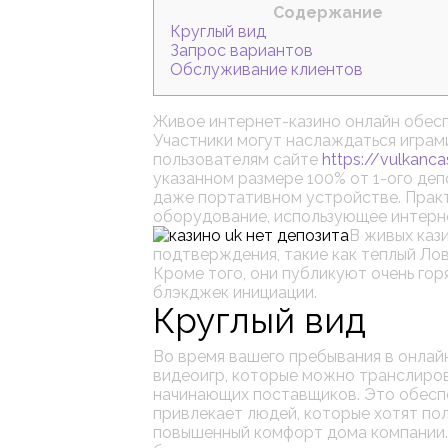
Содержание
Круглый вид
Запрос вариантов
Обслуживание клиентов
Живое интернет-казино онлайн обесп
Участники могут наслаждаться игра
пользователям сайте
https://vulkanc
указанном размере 100% от 1-ого деп
даже портативном устройстве.
Практ
оборудование, использующее интерн
В живых каз
подтверждения, такие как теплый Лов
Кроме того, они публикуют очень горя
блэкджек инициации.
Круглый вид
Во время вашего пребывания в онлайн
видеоигр, которые можно транслиров
начинающих поставщиков. Это обеспе
привлекает людей, которые хотят полу
повышенный комфорт дома компании.