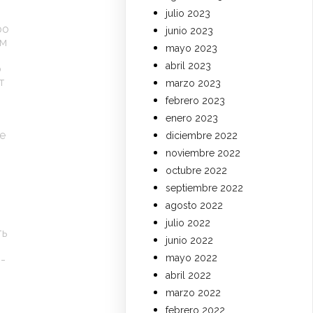
julio 2023
ро
junio 2023
ам
mayo 2023
abril 2023
о
т
marzo 2023
febrero 2023
enero 2023
,
е
diciembre 2022
noviembre 2022
octubre 2022
septiembre 2022
agosto 2022
julio 2022
ть
junio 2022
mayo 2022
-
abril 2022
marzo 2022
febrero 2022