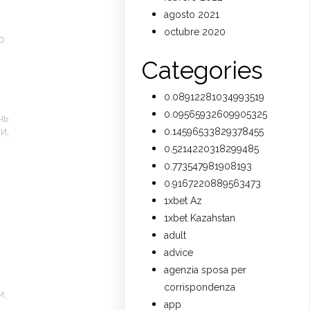
agosto 2021
octubre 2020
о
Categories
0.08912281034993519
0.09565932609905325
чь
и,
0.14596533829378455
0.5214220318299485
0.773547981908193
0.9167220889563473
1xbet Az
1xbet Kazahstan
adult
advice
agenzia sposa per
corrispondenza
м,
app