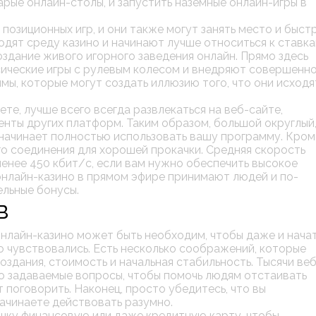
арые онлайн-столы, и запустить наземные онлайн-игры в
озиционных игр, и они также могут занять место и быст
одят среду казино и начинают лучше относиться к ставк
оздание живого игорного заведения онлайн. Прямо здесь
сические игры с рулевым колесом и внедряют совершенн
ммы, которые могут создать иллюзию того, что они исходя
те, лучше всего всегда развлекаться на веб-сайте,
енты других платформ. Таким образом, большой округлый
 начинает полностью использовать вашу программу. Кром
го соединения для хорошей прокачки. Средняя скорость
 менее 450 кбит/с, если вам нужно обеспечить высокое
 онлайн-казино в прямом эфире принимают людей и по-
льные бонусы.
в
нлайн-казино может быть необходим, чтобы даже и нача
 чувствовались. Есть несколько соображений, которые
оздания, стоимость и начальная стабильность. Тысячи веб
о задаваемые вопросы, чтобы помочь людям отстаивать
 поговорить. Наконец, просто убедитесь, что вы
ачинаете действовать разумно.
шку финансовую или даже кредитную карту, чтобы