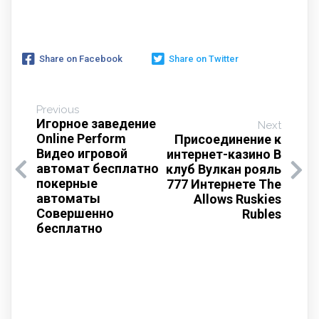
Share on Facebook
Share on Twitter
Previous
Игорное заведение
Next
Online Perform
Присоединение к
Видео игровой
интернет-казино В
автомат бесплатно
клуб Вулкан рояль
покерные
777 Интернете The
автоматы
Allows Ruskies
Совершенно
Rubles
бесплатно