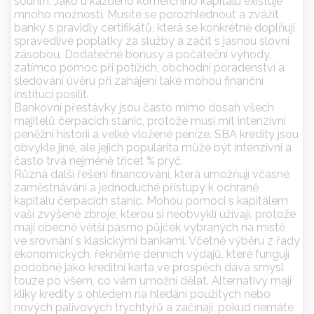
souhrn. Jako u každého komerčního kapitálu existuje
mnoho možností. Musíte se porozhlédnout a zvážit
banky s pravidly certifikátů, která se konkrétně doplňují,
spravedlivé poplatky za služby a začít s jasnou slovní
zásobou. Dodatečné bonusy a počáteční výhody,
zatímco pomoc při potížích, obchodní poradenství a
sledování úvěru při zahájení také mohou finanční
instituci posílit.
Bankovní přestávky jsou často mimo dosah všech
majitelů čerpacích stanic, protože musí mít intenzivní
peněžní historii a velké vložené peníze. SBA kredity jsou
obvykle jiné, ale jejich popularita může být intenzivní a
často trvá nejméně třicet % pryč.
Různá další řešení financování, která umožňují včasné
zaměstnávání a jednoduché přístupy k ochraně
kapitálu čerpacích stanic. Mohou pomoci s kapitálem
vaší zvýšené zbroje, kterou si neobvyklí užívají, protože
mají obecně větší pásmo půjček vybraných na místě
ve srovnání s klasickými bankami. Včetně výběru z řady
ekonomických, řekněme denních výdajů, které fungují
podobně jako kreditní karta ve prospěch dává smysl
touze po všem, co vám umožní dělat. Alternativy mají
kliky kredity s ohledem na hledání použitých nebo
nových palivových trychtýřů a začínají, pokud nemáte