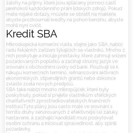
zálohy na příjmy, které jsou spláceny pomocí části
jakéhokoli každodenního přání lidských zdrojů. Pokud
máte nějaké dotazy, můžete se obrátit na makléře,
abyste prozkoumali kredity na pohon benzínu, abyste
mohli nyní cvičit.
Kredit SBA
Mikroskopická komerční vláda, stejně jako SBA, nabízí
řadu fiskálních zařízení týkajících se vlastníků. Mnoho z
nich poskytuje a iniciuje přestávky, které zahrnují snížení
požadovaných poplatků a začínají stručný jazyk ve
srovnání s obchodními úvěry od bank. Používají se k
nákupu komerčních termínů, refinancování aktivních
ekonomických, stipendijních grantů nebo dokonce
zvláště zcela nových předpisů.
SBA také nabízí mnoho mikropůjček, které byly
poskytnuty, pokud si přejete vlastníkům sférických
charitativních zprostředkovatelských finančních
institucí.Tyto plány jsou často malé ve srovnání s
těmito druhy servírovaných z efektivnější (a) záruky
nastavené, a začínající kandidáti musí poskytovat
osobní ochranu a iniciovat spravedlnost, aby splnili
požadavky.