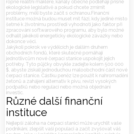
ropné realitní makléře, kanály obecně podléhají přísné
ekologické legislativě a pokud chcete zmírnit
problémy, měli byste začít s ochranou.Finanční
instituce možná budou muset mít fázi, kdy jediné místo
šetrné k životnímu prostředí vyhodnotí jako faktor při
zpracování softwarového programu, aby bylo možné
odhalit jakékoli energeticky ekologické závazky nebo
dokonce věci.
Jakýkoli pokrok ve výdělcích je dalším druhem
obchodních fondů, které skutečně pomáhají
jednotlivcům nové čerpací stanice uspokojit jejich
potřeby. Tyto půjčky obvykle zadejte kolem 500 000
$, abyste získali jednoduchou maloobchodní část nové
čerpací stanice. Částku peněz lze použít k nahromadění
žetonů a zahájení alternativ k pivu, revizi vysokých
podpatků nebo regulací nebo možná objednání
investic.
Různé další finanční
instituce
Nejlepší záloha na čerpací stanici může urychlit vaše
podnikání, zlepšit vaši populaci a začít zvyšovat váš