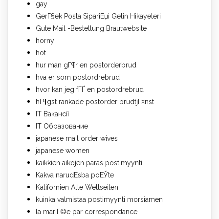
gay
GerГ§ek Posta SipariЕџi Gelin Hikayeleri
Gute Mail -Bestellung Brautwebsite
horny
hot
hur man gГ¶r en postorderbrud
hva er som postordrebrud
hvor kan jeg fГҐ en postordrebrud
hГ¶gst rankade postorder brudtjГ¤nst
IT Вакансії
IT Образование
japanese mail order wives
japanese women
kaikkien aikojen paras postimyynti
Kakva narudЕѕba poЕЎte
Kalifornien Alle Wettseiten
kuinka valmistaa postimyynti morsiamen
la mariГ©e par correspondance