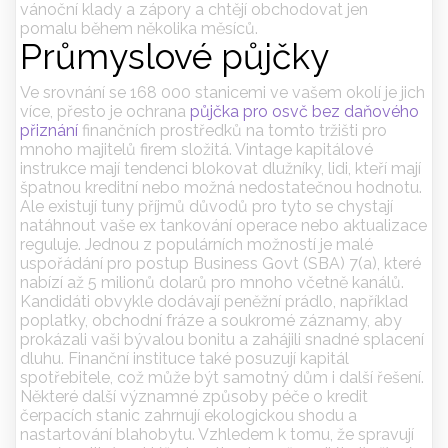
vánoční klady a zápory a chtějí obchodovat jen
pomalu během několika měsíců.
Průmyslové půjčky
Ve srovnání se 168 000 stanicemi ve vašem okolí je jich
více, přesto je ochrana
půjčka pro osvč bez daňového
přiznání
finančních prostředků na tomto tržišti pro
mnoho majitelů firem složitá. Vintage kapitálové
instrukce mají tendenci blokovat dlužníky, lidi, kteří mají
špatnou kreditní nebo možná nedostatečnou hodnotu.
Ale existují tuny příjmů důvodů pro tyto se chystají
natáhnout vaše ex tankování operace nebo aktualizace
reguluje. Jednou z populárních možností je malé
uspořádání pro postup Business Govt (SBA) 7(a), které
nabízí až 5 milionů dolarů pro mnoho včetně kanálů.
Kandidáti obvykle dodávají peněžní prádlo, například
poplatky, obchodní fráze a soukromé záznamy, aby
prokázali vaši bývalou bonitu a zahájili snadné splacení
dluhu. Finanční instituce také posuzují kapitál
spotřebitele, což může být samotný dům i další řešení.
Některé další významné způsoby péče o kredit
čerpacích stanic zahrnují ekologickou shodu a
nastartování blahobytu. Vzhledem k tomu, že spravují