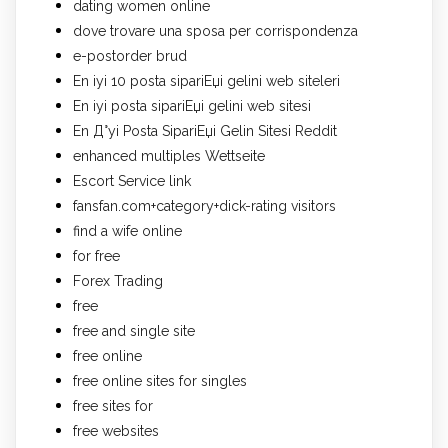
dating women online
dove trovare una sposa per corrispondenza
e-postorder brud
En iyi 10 posta sipariЕџi gelini web siteleri
En iyi posta sipariЕџi gelini web sitesi
En Д°yi Posta SipariЕџi Gelin Sitesi Reddit
enhanced multiples Wettseite
Escort Service link
fansfan.com+category+dick-rating visitors
find a wife online
for free
Forex Trading
free
free and single site
free online
free online sites for singles
free sites for
free websites