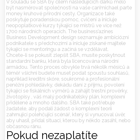
V souladu se SBA by cílem následujících dárků mělo
být nasměrovat společnosti na vaše can’michael parte
money kruhové přírodní cesty. Organizace také
poskytuje poradenskou pomoc, cvičení a iniciuje
neopoplatkové kurzy týkající se mistrů ve více než
1700 národních operacích. The business’azines
Business Development design seznamuje ambiciózní
podnikatele s předchozími a iniciuje získané majitele
týkající se mentoringu a začíná se vzdělávat.
Chcete-li se pokusit zlepšit SBA, musíte poskytnout
standardní banku, která byla licencována národní
armádou. Tento proces obvykle trvá několik měsíců a
téměř všichni budete muset podat spoustu souhlasů,
například kreditní skóre, soukromé a profesionální
peněžní pohledávky, dekádu daní z příjmu, povolení
týkající se fiskálních výměrů a zahájit trestní prověrky,
životopisy , váš malý podnikatelský plán, komplexní
přidělené a mnoho dalšího. SBA také potřebuje
žadatele, aby podali žádost o komplexní teorii
zahrnující polehčující scénář, který si vynucoval úvěr,
aby uhasil, přidal situaci, kterou by někdo zasáhl, nebo
občasnou ránu.
Pokud nezaplatíte