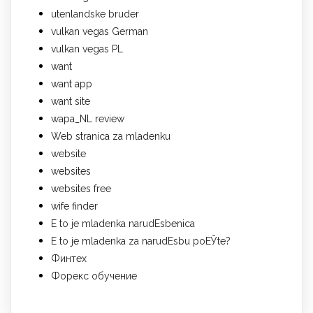
utenlandske bruder
vulkan vegas German
vulkan vegas PL
want
want app
want site
wapa_NL review
Web stranica za mladenku
website
websites
websites free
wife finder
Е to je mladenka narudЕѕbenica
Е to je mladenka za narudЕѕbu poЕЎte?
Финтех
Форекс обучение