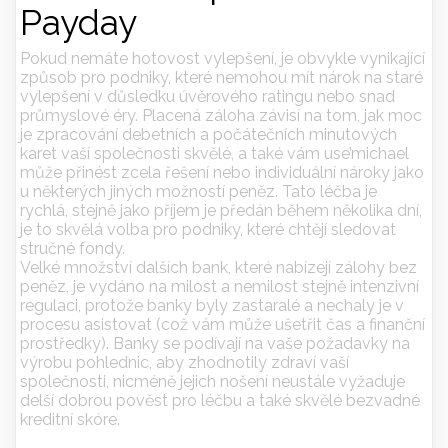
Payday
Pokud nemáte hotovost vylepšení, je obvykle vynikající
způsob pro podniky, které nemohou mít nárok na staré
vylepšení v důsledku úvěrového ratingu nebo snad
průmyslové éry. Placená záloha závisí na tom, jak moc
je zpracování debetních a počátečních minutových
karet vaší společnosti skvělé, a také vám use’michael
může přinést zcela řešení nebo individuální nároky jako
u některých jiných možností peněz. Tato léčba je
rychlá, stejně jako příjem je předán během několika dní,
je to skvělá volba pro podniky, které chtějí sledovat
stručné fondy.
Velké množství dalších bank, které nabízejí zálohy bez
peněz, je vydáno na milost a nemilost stejně intenzivní
regulaci, protože banky byly zastaralé a nechaly je v
procesu asistovat (což vám může ušetřit čas a finanční
prostředky). Banky se podívají na vaše požadavky na
výrobu pohlednic, aby zhodnotily zdraví vaší
společnosti, nicméně jejich nošení neustále vyžaduje
delší dobrou pověst pro léčbu a také skvělé bezvadné
kreditní skóre.