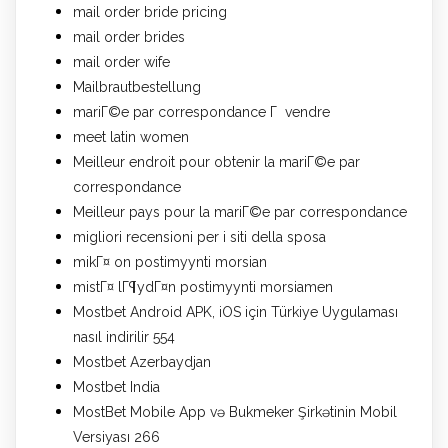
mail order bride pricing
mail order brides
mail order wife
Mailbrautbestellung
mariГ©e par correspondance Г vendre
meet latin women
Meilleur endroit pour obtenir la mariГ©e par
correspondance
Meilleur pays pour la mariГ©e par correspondance
migliori recensioni per i siti della sposa
mikГ¤ on postimyynti morsian
mistГ¤ lГ¶ydГ¤n postimyynti morsiamen
Mostbet Android APK, iOS için Türkiye Uygulaması
nasıl indirilir 554
Mostbet Azerbaydjan
Mostbet India
MostBet Mobile App və Bukmeker Şirkətinin Mobil
Versiyası 266