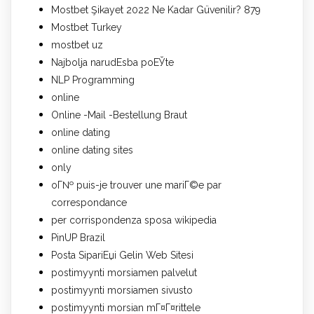
Mostbet Şikayet 2022 Ne Kadar Güvenilir? 879
Mostbet Turkey
mostbet uz
Najbolja narudЕѕba poЕЎte
NLP Programming
online
Online -Mail -Bestellung Braut
online dating
online dating sites
only
oГ№ puis-je trouver une mariГ©e par
correspondance
per corrispondenza sposa wikipedia
PinUP Brazil
Posta SipariЕџi Gelin Web Sitesi
postimyynti morsiamen palvelut
postimyynti morsiamen sivusto
postimyynti morsian mГ¤Г¤rittele