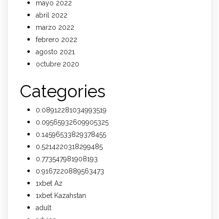
mayo 2022
abril 2022
marzo 2022
febrero 2022
agosto 2021
octubre 2020
Categories
0.08912281034993519
0.09565932609905325
0.14596533829378455
0.5214220318299485
0.773547981908193
0.9167220889563473
1xbet Az
1xbet Kazahstan
adult