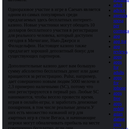
adult
Одноразовое участие в игре в Caesars является
advice
одним из самых популярных среди
agenzia
предлагаемых здесь бесплатных интернет-
sposa
казино. Новые участники могут обещать 10
per
долларов бесплатного участия в регистрации
corrisp
для реального человека, который доступен
app
сегодня в Мичигане, Нью-Джерси и
app for
Филадельфии. Настоящее казино также
app
предлагает хороший депозитный бонус для
reviews
существующих партнеров.
apps
apps
Дополнительные казино дают вам большую
for
сумму абсолютно бесплатных денег или даже
adults
вращаются за регистрацию. Pulsz, например,
apps
дает совершенно новым людям 5000 мелочи и
for
2,3 примерно наличными (SC), потому что
iphone
они регистрируются в первый раз. Любые SC
apps
нанимаются, чтобы весело провести время,
free
играя в онлайн-игры, и заработать денежные
apps
поощрения, в том числе реальные деньги.У
reddit
них есть множество названий игр для
asian
азартных игр в стиле Вегаса, и начинающие
dating
игроки могут обналичивать прибыль на месте
sites
совершенно бесплатно, если они