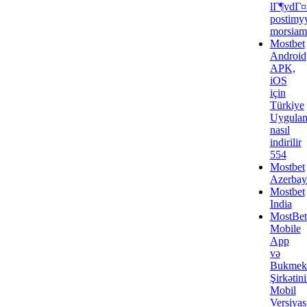
lГ¶ydГ¤
postimyy
morsiam
Mostbet
Android
APK,
iOS
için
Türkiye
Uygulam
nasıl
indirilir
554
Mostbet
Azerbay
Mostbet
India
MostBet
Mobile
App
və
Bukmek
Şirkətin
Mobil
Versiyas