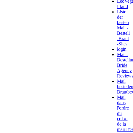
LeoVeg
Irland
Liste
der
besten
Mail -
Bestell
-Braut
-Sites
login
Mail -
Bestellu
Bride
Agency
Review
Mail
bestelle
Brautbe
Mail
dans
l'ordre
du
coГ»t
de la
mariГ©