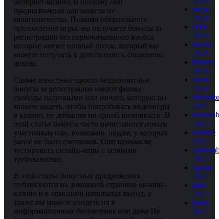
2023
интернет-казино, и поэтому они
mayo
предназначены для защиты от
2023
мошенничества. Помимо обязательного
abril
прохождения игры, вы получаете бонусы за
2023
регистрацию без первоначального взноса,
marzo
которые имеют полный поток, который вы
2023
можете получить в дополнение к снижению
febrero
дохода.
2023
enero
Самые известные просто бездепозитные
2023
бонусы за регистрацию имеют фишку
diciemb
свободы наличными или ничего, которую вы
2022
можете надеть, чтобы попробовать видеоигры
noviemb
в казино, не добавляя ни одной наличности. В
2022
этой статье бонусы часто начисляются новым
octubre
участникам или, возможно, людям, у которых
2022
ранее не было счетчиков. Они привыкли
septiem
тестировать онлайн-игры с особыми
2022
требованиями.
agosto
В этой статье бонусные предложения
2022
публикуются на домашней странице онлайн-
julio
казино и в описании начальных выгод, а
2022
также вы можете увидеть их в
junio
информационных бюллетенях или даже Не
2022