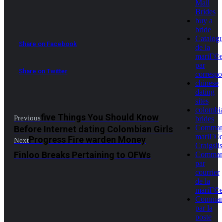
Mail
Brides
buy a
bride
Catalog
Share on Facebook
de la
mariГ©
par
Share on Twitter
corresp
chinese
dating
sites
colombi
five Things You Should Know
Previous
brides
Comman
Before Internet dating Colombian Girls
mariГ©
Progress Fire warden Money
Next
Craigslis
Finloo Breaks Pertaining to OFWs
Comma
par
courrier
de la
mariГ©
Comman
par la
poste