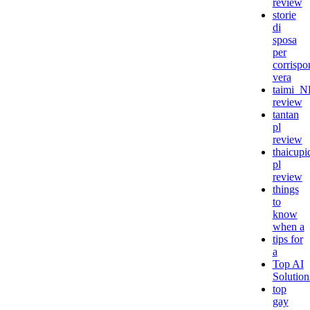
review
storie
di
sposa
per
corrisp
vera
taimi_N
review
tantan
pl
review
thaicupi
pl
review
things
to
know
when a
tips for
a
Top AI
Solution
top
gay