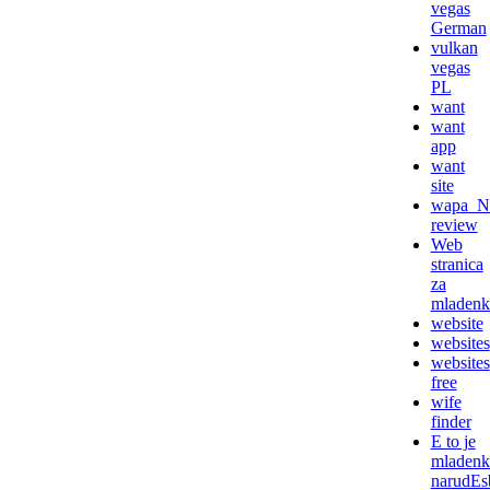
vegas
German
vulkan
vegas
PL
want
want
app
want
site
wapa_
review
Web
stranica
za
mladenk
website
websites
websites
free
wife
finder
Е to je
mladenk
narudЕѕ