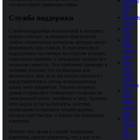
baseball
соответствуют правилам ставок.
place
bet
Служба поддержки
BBWDes
review
best
Служба поддержки покупателей в интернет-
apps
казино отвечает за решение практически
best
любых технических вопросов, которые могут
asian
возникнуть при ставках. К ним относятся
dating
надоедливые насекомые на подиуме игроков,
sites
перегрузки машины и начальные трудности с
best
запросом скорости. Эти проблемы приводят к
mail
потерям, поэтому это необходимо для
order
физических лиц, если вы хотите связаться с
bride
представителем в случае возникновения
services
каких-либо предметов. Тысячи игорных
best
домов отправляют сообщения о помощи по
mail
электронной почте, телефону и чату. Уровень
order
этих видов услуг колеблется, поэтому
brides
необходимо установить онлайн-казино,
sites
которое дает быстро, и начать обслуживание
Best
клиентов.
Places
To
Потому что, звоня в службу поддержки
Meet
клиентов, просто убедитесь, что у вас есть