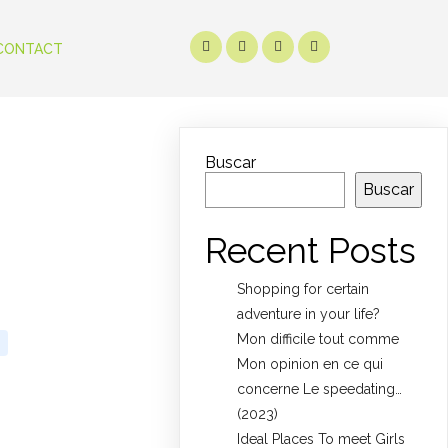
CONTACT
Buscar
Buscar
Recent Posts
Shopping for certain
adventure in your life?
Mon difficile tout comme
Mon opinion en ce qui
concerne Le speedating…
(2023)
Ideal Places To meet Girls