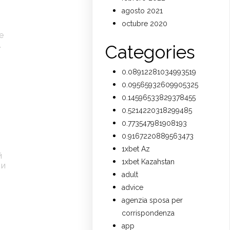
agosto 2021
octubre 2020
е
.
Categories
0.08912281034993519
0.09565932609905325
0.14596533829378455
0.5214220318299485
0.773547981908193
0.9167220889563473
1xbet Az
й
1xbet Kazahstan
 и
adult
advice
agenzia sposa per
corrispondenza
app