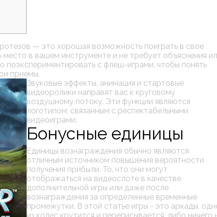
протезов — это хорошая возможность поиграть в свое
 место в вашем инструменте и не требует объяснения и
но поэкспериментировать с флеш-играми, чтобы понять
ои приемы.
Звуковые эффекты, анимация и стартовые
видеоролики направят вас к круговому
воздушному потоку.
Эти функции являются
логотипом, связанным с респектабельными
видеоиграми.
Бонусные единицы
Единицы вознаграждения обычно являются
отличным источником повышения вероятности
получения прибыли. То, что они могут
отображаться на видеослоте в качестве
дополнительной игры или даже после
вознаграждения за определенные временные
промежутки. В этой статье игры - это аркады, одн
из колес крутится и переписывается, либо ничего 