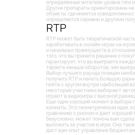
определенные читатели уровня тяги и
Другие препараты ориентированы на
объекты, где имеется осведомленност
определяется сериями и другими по
RTP
RTP может быть теоретической частью
зарабатывать в онлайн-играх на игро
и начальных преимуществ в отношени
того, что вы примете решение о поку
гарантирует, что вы выиграете каждое
теряете меньше оборотов, чем выигр
Выбор лучшего раунда позиции необх
получить RTP и начать большую разн
пойти с кругом внутри наибольшей во
некоторые участники выбирают автом
играют в видеоигры с высокой разниц
Еще один хороший момент в выборе 
комнаты. Это геометрическая идея, к
сравнению с риском и дает хороший б
безусловно, может помочь вам сдела
выложить за участие в игре. Она так
даст вам опыт управления бюджетом