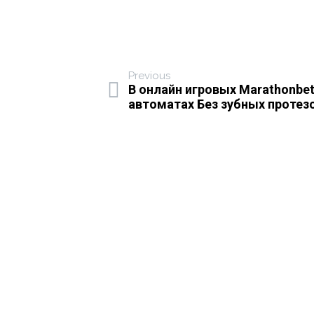
Previous
В онлайн игровых Marathonbet
автоматах Без зубных протез