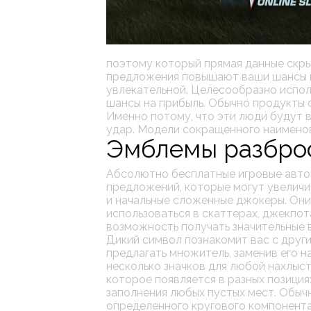
поэтому который прямая данные скры
предложения повышают ваши шансы н
увлекательной. Целесообразно испол
шансы на прибыль. Обычно продукты 
Именно потому, что эти люди будут 
удар. Модели сокращенного наимено
Эмблемы разбро
Абсолютно бесплатные игровые автом
предложений, которые могут увеличи
и начальные сложенные джокеры. Они
использоваться в скаттерах, джекпота
возможность получать значительные 
Дикий символ познакомит вас с други
предлагать множитель, заменив его н
несколько значков для любой нахлыс
которое появляется в разных позиция
заполнения любых пустых мест. Обыч
определенного кругового компонента