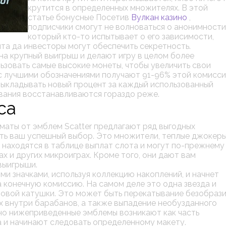
крутится в определенных множителях. В этой
статье бонусные Посетив
Вулкан казино
,
подписчики смогут не волноваться о анонимности
который кто-то испытывает о его зависимости,
та да инвесторы могут обеспечить секретность.
а крупный выигрыш и делают игру в целом более
ьзовать самые высокие монеты, чтобы увеличить свои
с лучшими обозначениями получают 91-96% этой комисси
выкладывать новый процент за каждый использованный
вания восстанавливаются гораздо реже.
са
аты от эмблем Scatter предлагают ряд выгодных
ть ваш успешный выбор. Это множители, теплые джокер
 находятся в таблице выплат слота и могут по-прежнему
х и ​​других микроиграх. Кроме того, они дают вам
выигрыши.
ми значками, используя коллекцию накоплений, и начнет
а конечную комиссию. На самом деле это одна звезда и
товой катушки. Это может быть перекатывание безобрази
х внутри барабанов, а также выпадение необузданного
но нижеприведенные эмблемы возникают как часть
 и начинают следовать определенному макету.