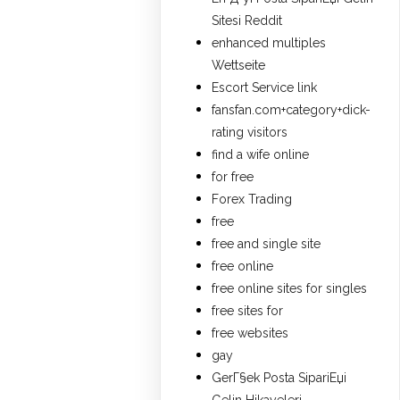
Sitesi Reddit
enhanced multiples
Wettseite
Escort Service link
fansfan.com+category+dick-
rating visitors
find a wife online
for free
Forex Trading
free
free and single site
free online
free online sites for singles
free sites for
free websites
gay
GerГ§ek Posta SipariЕџi