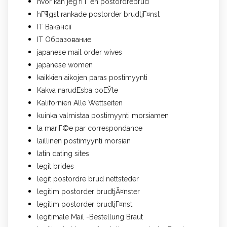
hvor kan jeg fГҐ en postordrebrud
hГ¶gst rankade postorder brudtjГ¤nst
IT Вакансії
IT Образование
japanese mail order wives
japanese women
kaikkien aikojen paras postimyynti
Kakva narudЕѕba poЕЎte
Kalifornien Alle Wettseiten
kuinka valmistaa postimyynti morsiamen
la mariГ©e par correspondance
laillinen postimyynti morsian
latin dating sites
legit brides
legit postordre brud nettsteder
legitim postorder brudtjÃ¤nster
legitim postorder brudtjГ¤nst
legitimale Mail -Bestellung Braut