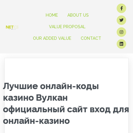
HOME
ABOUT US
VALUE PROPOSAL
OUR ADDED VALUE
CONTACT
Лучшие онлайн-коды
казино Вулкан
официальный сайт вход для
онлайн-казино