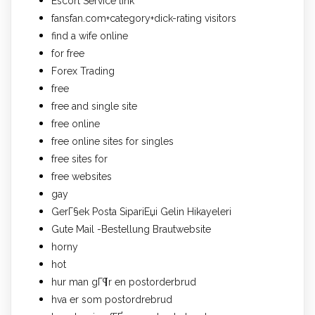
Escort Service link
fansfan.com+category+dick-rating visitors
find a wife online
for free
Forex Trading
free
free and single site
free online
free online sites for singles
free sites for
free websites
gay
GerГ§ek Posta SipariЕџi Gelin Hikayeleri
Gute Mail -Bestellung Brautwebsite
horny
hot
hur man gГ¶r en postorderbrud
hva er som postordrebrud