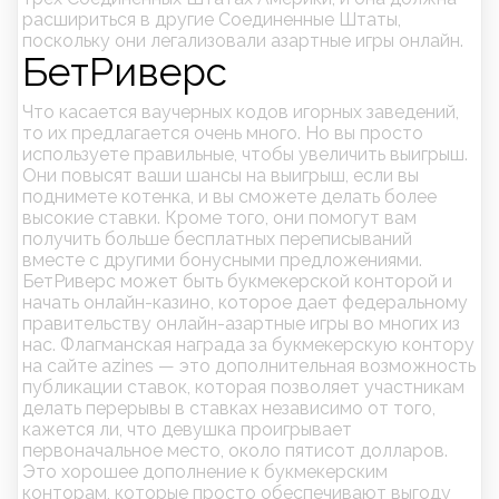
расшириться в другие Соединенные Штаты,
поскольку они легализовали азартные игры онлайн.
БетРиверс
Что касается ваучерных кодов игорных заведений,
то их предлагается очень много. Но вы просто
используете правильные, чтобы увеличить выигрыш.
Они повысят ваши шансы на выигрыш, если вы
поднимете котенка, и вы сможете делать более
высокие ставки. Кроме того, они помогут вам
получить больше бесплатных переписываний
вместе с другими бонусными предложениями.
БетРиверс может быть букмекерской конторой и
начать онлайн-казино, которое дает федеральному
правительству онлайн-азартные игры во многих из
нас. Флагманская награда за букмекерскую контору
на сайте azines — это дополнительная возможность
публикации ставок, которая позволяет участникам
делать перерывы в ставках независимо от того,
кажется ли, что девушка проигрывает
первоначальное место, около пятисот долларов.
Это хорошее дополнение к букмекерским
конторам, которые просто обеспечивают выгоду