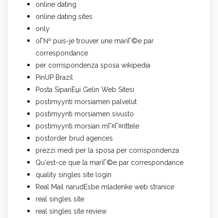
online dating
online dating sites
only
oГ№ puis-je trouver une mariГ©e par
correspondance
per corrispondenza sposa wikipedia
PinUP Brazil
Posta SipariЕџi Gelin Web Sitesi
postimyynti morsiamen palvelut
postimyynti morsiamen sivusto
postimyynti morsian mГ¤Г¤rittele
postorder brud agences
prezzi medi per la sposa per corrispondenza
Qu'est-ce que la mariГ©e par correspondance
quality singles site login
Real Mail narudЕѕbe mladenke web stranice
real singles site
real singles site review