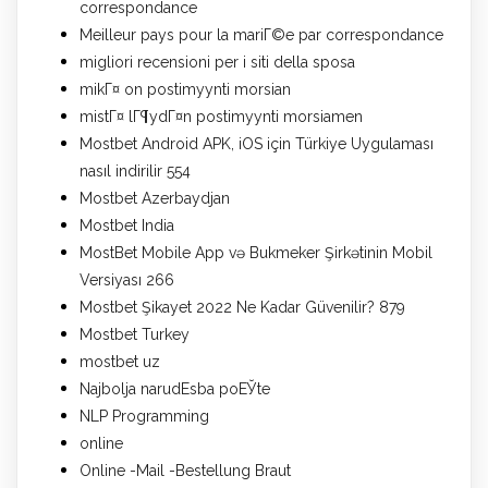
correspondance
Meilleur pays pour la mariГ©e par correspondance
migliori recensioni per i siti della sposa
mikГ¤ on postimyynti morsian
mistГ¤ lГ¶ydГ¤n postimyynti morsiamen
Mostbet Android APK, iOS için Türkiye Uygulaması
nasıl indirilir 554
Mostbet Azerbaydjan
Mostbet India
MostBet Mobile App və Bukmeker Şirkətinin Mobil
Versiyası 266
Mostbet Şikayet 2022 Ne Kadar Güvenilir? 879
Mostbet Turkey
mostbet uz
Najbolja narudЕѕba poЕЎte
NLP Programming
online
Online -Mail -Bestellung Braut