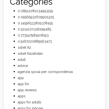
Categories
0.08912281034993519
0.09565932609905325
0.14596533829378455
0.5214220318299485
0.773547981908193
0.9167220889563473
1xbet Az
1xbet Kazahstan
adult
advice
agenzia sposa per corrispondenza
app
app for
app reviews
apps
apps for adults
apps for iphone