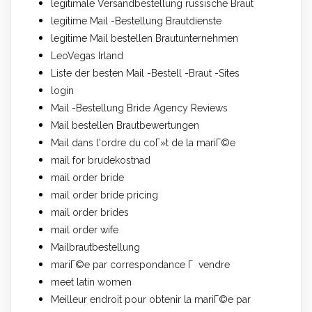
legitimale Versandbestellung russische Braut
legitime Mail -Bestellung Brautdienste
legitime Mail bestellen Brautunternehmen
LeoVegas Irland
Liste der besten Mail -Bestell -Braut -Sites
login
Mail -Bestellung Bride Agency Reviews
Mail bestellen Brautbewertungen
Mail dans l'ordre du coГ»t de la mariГ©e
mail for brudekostnad
mail order bride
mail order bride pricing
mail order brides
mail order wife
Mailbrautbestellung
mariГ©e par correspondance Г vendre
meet latin women
Meilleur endroit pour obtenir la mariГ©e par