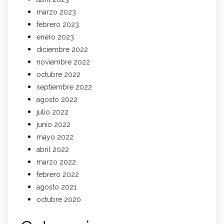
marzo 2023
febrero 2023
enero 2023
diciembre 2022
noviembre 2022
octubre 2022
septiembre 2022
agosto 2022
julio 2022
junio 2022
mayo 2022
abril 2022
marzo 2022
febrero 2022
agosto 2021
octubre 2020