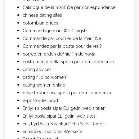
Catalogue de la mariГ©e par correspondance
chinese dating sites
colombian brides
Commandage mariГ©e Craigslist
Commande par courrier de la mariГ©e
Commandez par la poste pour de vrai?
correo en orden definiciГіn de novia
costo medio della sposa per corrispondenza
dating advices
dating filipino women
dating women online
dove trovare una sposa per corrispondenza
e-postorder brud
En iyi 10 posta sipariЕџi gelini web siteleri
En iyi posta sipariЕџi gelini web sitesi
En Д°yi Posta SipariЕџi Gelin Sitesi Reddit
enhanced multiples Wettseite