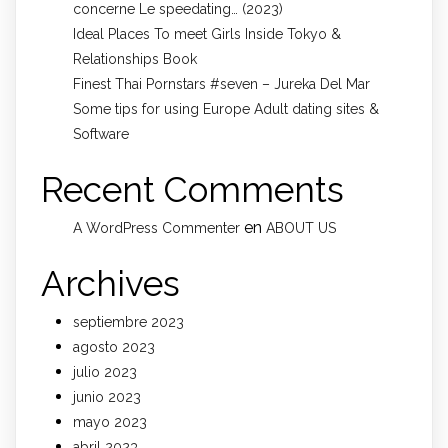
concerne Le speedating… (2023)
Ideal Places To meet Girls Inside Tokyo &
Relationships Book
Finest Thai Pornstars #seven – Jureka Del Mar
Some tips for using Europe Adult dating sites &
Software
Recent Comments
en
A WordPress Commenter
ABOUT US
Archives
septiembre 2023
agosto 2023
julio 2023
junio 2023
mayo 2023
abril 2023