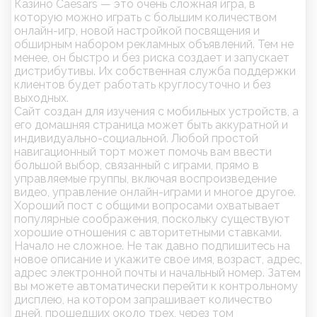
Казино Caesars — это очень сложная игра, в
которую можно играть с большим количеством
онлайн-игр, новой настройкой посвящения и
обширным набором рекламных объявлений. Тем не
менее, он быстро и без риска создает и запускает
дистрибутивы. Их собственная служба поддержки
клиентов будет работать круглосуточно и без
выходных.
Сайт создан для изучения с мобильных устройств, а
его домашняя страница может быть аккуратной и
индивидуально-социальной. Любой простой
навигационный торт может помочь вам ввести
большой выбор, связанный с играми, прямо в
управляемые группы, включая воспроизведение
видео, управление онлайн-играми и многое другое.
Хороший пост с общими вопросами охватывает
популярные соображения, поскольку существуют
хорошие отношения с авторитетными ставками.
Начало не сложное. Не так давно подпишитесь на
новое описание и укажите свое имя, возраст, адрес,
адрес электронной почты и начальный номер. Затем
вы можете автоматически перейти к контрольному
дисплею, на котором запрашивает количество
дней, прошедших около трех, через том