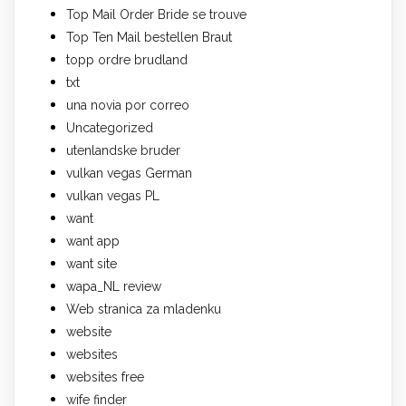
Top Mail Order Bride se trouve
Top Ten Mail bestellen Braut
topp ordre brudland
txt
una novia por correo
Uncategorized
utenlandske bruder
vulkan vegas German
vulkan vegas PL
want
want app
want site
wapa_NL review
Web stranica za mladenku
website
websites
websites free
wife finder