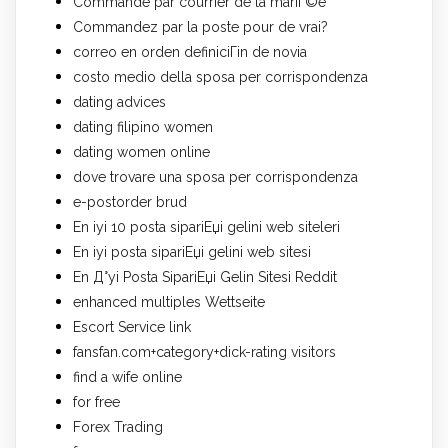
Commande par courrier de la mariГ©e
Commandez par la poste pour de vrai?
correo en orden definiciГіn de novia
costo medio della sposa per corrispondenza
dating advices
dating filipino women
dating women online
dove trovare una sposa per corrispondenza
e-postorder brud
En iyi 10 posta sipariЕџi gelini web siteleri
En iyi posta sipariЕџi gelini web sitesi
En Д°yi Posta SipariЕџi Gelin Sitesi Reddit
enhanced multiples Wettseite
Escort Service link
fansfan.com+category+dick-rating visitors
find a wife online
for free
Forex Trading