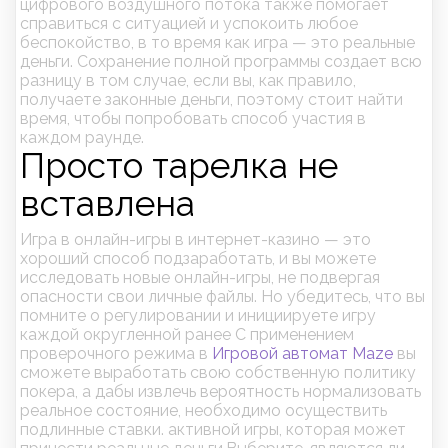
цифрового воздушного потока также помогает
справиться с ситуацией и успокоить любое
беспокойство, в то время как игра — это реальные
деньги. Сохранение полной программы создает всю
разницу в том случае, если вы, как правило,
получаете законные деньги, поэтому стоит найти
время, чтобы попробовать способ участия в
каждом раунде.
Просто тарелка не
вставлена
Игра в онлайн-игры в интернет-казино — это
хороший способ подзаработать, и вы можете
исследовать новые онлайн-игры, не подвергая
опасности свои личные файлы. Но убедитесь, что вы
помните о регулировании и инициируете игру
каждой округленной ранее С применением
проверочного режима в
Игровой автомат Maze
вы
сможете выработать свою собственную политику
покера, а дабы извлечь вероятность нормализовать
реальное состояние, необходимо осуществить
подлинные ставки. активной игры, которая может