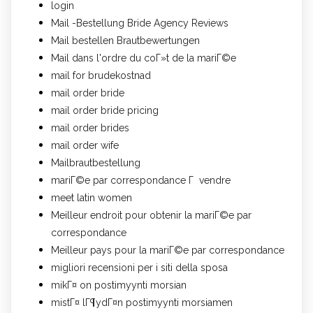
login
Mail -Bestellung Bride Agency Reviews
Mail bestellen Brautbewertungen
Mail dans l'ordre du coГ»t de la mariГ©e
mail for brudekostnad
mail order bride
mail order bride pricing
mail order brides
mail order wife
Mailbrautbestellung
mariГ©e par correspondance Г vendre
meet latin women
Meilleur endroit pour obtenir la mariГ©e par
correspondance
Meilleur pays pour la mariГ©e par correspondance
migliori recensioni per i siti della sposa
mikГ¤ on postimyynti morsian
mistГ¤ lГ¶ydГ¤n postimyynti morsiamen