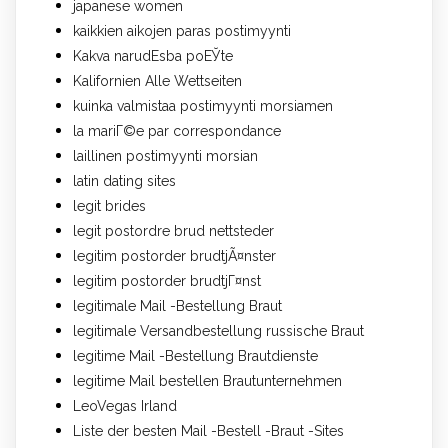
japanese women
kaikkien aikojen paras postimyynti
Kakva narudЕѕba poЕЎte
Kalifornien Alle Wettseiten
kuinka valmistaa postimyynti morsiamen
la mariГ©e par correspondance
laillinen postimyynti morsian
latin dating sites
legit brides
legit postordre brud nettsteder
legitim postorder brudtjÃ¤nster
legitim postorder brudtjГ¤nst
legitimale Mail -Bestellung Braut
legitimale Versandbestellung russische Braut
legitime Mail -Bestellung Brautdienste
legitime Mail bestellen Brautunternehmen
LeoVegas Irland
Liste der besten Mail -Bestell -Braut -Sites