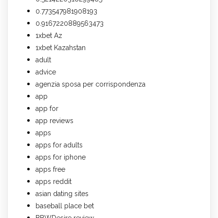
0.773547981908193
0.9167220889563473
1xbet Az
1xbet Kazahstan
adult
advice
agenzia sposa per corrispondenza
app
app for
app reviews
apps
apps for adults
apps for iphone
apps free
apps reddit
asian dating sites
baseball place bet