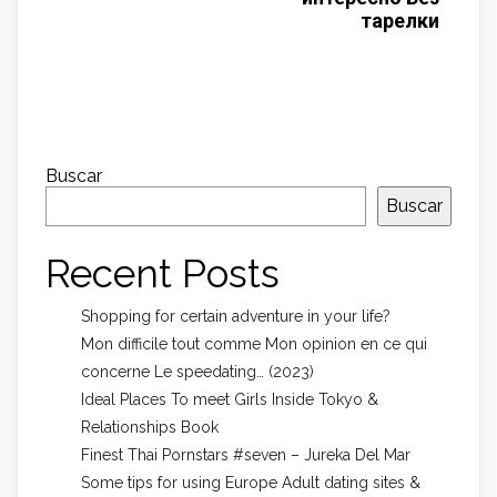
тарелки
Buscar
Buscar
Recent Posts
Shopping for certain adventure in your life?
Mon difficile tout comme Mon opinion en ce qui
concerne Le speedating… (2023)
Ideal Places To meet Girls Inside Tokyo &
Relationships Book
Finest Thai Pornstars #seven – Jureka Del Mar
Some tips for using Europe Adult dating sites &