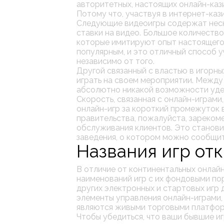
авторитетных, настоящих онлайн-каз
Потому что, участвуя в интернет-каз
Следующие видеоигры содержат неско
ставки на видео. Большое количеств
которые имитируют опыт настоящего 
популярным, и это отличный способ уч
независимо от того.
Другой связанный с властью в игорны
играть на своем мероприятии. Между 
абсолютно никакой возможности уде
Скорость, связанная с онлайн-играми
онлайн-игр за короткий промежуток 
правительства, пожалуйста, зареком
обслуживания клиентов. Это станови
заведения, о котором можно сообщит
Названия игр от
В отличие от континентальных онлайн
наименований игр с их фондовыми по
других электронных и стартовых игр 
элементы управления онлайн-играми, 
являются живыми торговыми платфор
Чтобы убедиться, что ваши бывшие и