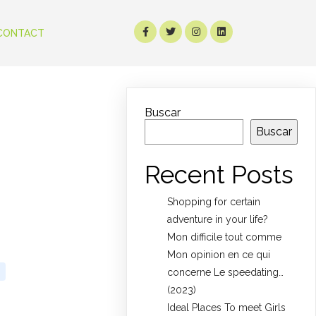
CONTACT
Buscar
Buscar
Recent Posts
Shopping for certain
adventure in your life?
Mon difficile tout comme
Mon opinion en ce qui
concerne Le speedating…
(2023)
Ideal Places To meet Girls