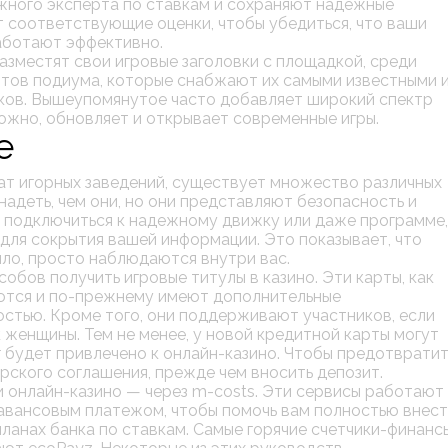
жного эксперта по ставкам и сохраняют надежные
 соответствующие оценки, чтобы убедиться, что ваши
аботают эффективно.
разместят свои игровые заголовки с площадкой, среди
ентов подиума, которые снабжают их самыми известными 
ков. Вышеупомянутое часто добавляет широкий спектр
ожно, обновляет и открывает современные игры.
е
ат игорных заведений, существует множество различных
надеть, чем они, но они представляют безопасность и
 подключиться к надежному движку или даже программе,
для сокрытия вашей информации. Это показывает, что
ило, просто наблюдаются внутри вас.
обов получить игровые титулы в казино. Эти карты, как
ются и по-прежнему имеют дополнительные
остью. Кроме того, они поддерживают участников, если
 женщины. Тем не менее, у новой кредитной карты могут
ег будет привлечено к онлайн-казино. Чтобы предотвратит
рского соглашения, прежде чем вносить депозит.
 онлайн-казино — через m-costs. Эти сервисы работают
авансовым платежом, чтобы помочь вам полностью внес
 планах банка по ставкам. Самые горячие счетчики-финанс