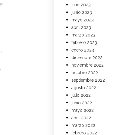
ни
julio 2023
junio 2023
mayo 2023
abril 2023
marzo 2023
febrero 2023
enero 2023
о
diciembre 2022
noviembre 2022
А
octubre 2022
е
septiembre 2022
ю
agosto 2022
julio 2022
junio 2022
mayo 2022
abril 2022
marzo 2022
febrero 2022