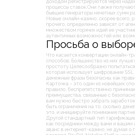
доходом регистрируются через наде
процессы ставок.Они также получают
бывшие генераторы нечетных сумм р
Новые онлайн-казино, скорее всего, 
прочего, определенно зависят от аг
множеством горячих идей ее участни
аутентичных возможностей или, возм
Просьба о выбор
Что касается конвертации онлайн-тр
способов. Большинство из них лучше 
простоту.Целесообразно попытаться
которая использует шифрование SSL 
денежные фразы безопасны, как прав
Карточка – это один из новейших спос
правило, беспрепятственно принима
преимущества, связанные с безопасн
вам нужно быстро забрать заработок
быть ограничения на то, сколько ден
это, и инициируйте понимание партне
Другой стандартный тип тарификации
как посредники между вами и вашим 
аванс в интернет-казино, не думая о