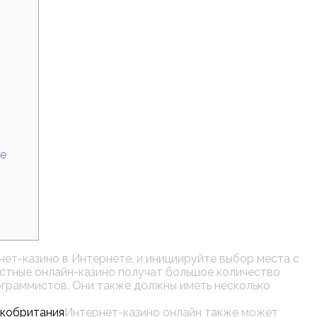
ые
рнет-казино в Интернете, и инициируйте выбор места с
естные онлайн-казино получат большое количество
граммистов. Они также должны иметь несколько
Интернет-казино онлайн также может