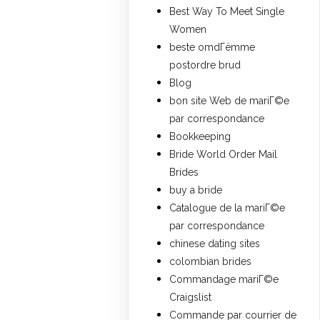
Best Way To Meet Single
Women
beste omdГёmme
postordre brud
Blog
bon site Web de mariГ©e
par correspondance
Bookkeeping
Bride World Order Mail
Brides
buy a bride
Catalogue de la mariГ©e
par correspondance
chinese dating sites
colombian brides
Commandage mariГ©e
Craigslist
Commande par courrier de