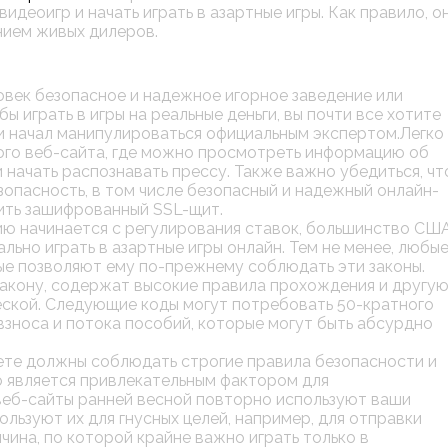
идеоигр и начать играть в азартные игры.
Как правило, о
нием живых дилеров.
овек безопасное и надежное игорное заведение или
ы играть в игры на реальные деньги, вы почти все хотите
 и начал манипулироваться официальным экспертом.Легко
ого веб-сайта, где можно просмотреть информацию об
 начать распознавать прессу. Также важно убедиться, чт
опасность, в том числе безопасный и надежный онлайн-
тить зашифрованный SSL-щит.
ию начинается с регулирования ставок, большинство СШ
ьно играть в азартные игры онлайн. Тем не менее, любы
рые позволяют ему по-прежнему соблюдать эти законы.
закону, содержат высокие правила прохождения и другу
еской. Следующие коды могут потребовать 50-кратного
взноса и потока пособий, которые могут быть абсурдно
ете должны соблюдать строгие правила безопасности и
о является привлекательным фактором для
веб-сайты ранней весной повторно используют ваши
ользуют их для гнусных целей, например, для отправки
ина, по которой крайне важно играть только в