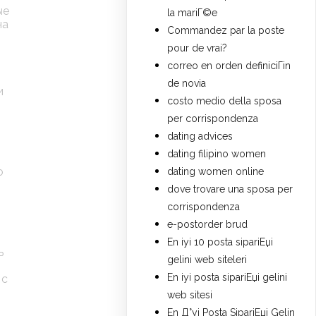
ые
la mariГ©e
на
Commandez par la poste
pour de vrai?
correo en orden definiciГіn
de novia
и
costo medio della sposa
per corrispondenza
dating advices
dating filipino women
о
dating women online
dove trovare una sposa per
corrispondenza
e-postorder brud
En iyi 10 posta sipariЕџi
ь
gelini web siteleri
En iyi posta sipariЕџi gelini
 с
web sitesi
En Д°yi Posta SipariЕџi Gelin