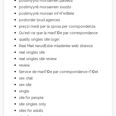
postimyynti morsiamen palvelut
postimyynti morsiamen sivusto
postimyynti morsian mГ¤Г¤rittele
postorder brud agences
prezzi medi per la sposa per corrispondenza
Qu'est-ce que la mariГ©e par correspondance
quality singles site login
Real Mail narudЕѕbe mladenke web stranice
real singles site
real singles site review
review
Service de mariГ©e par correspondance rГ©el
sex chat
sex site
single
site for people
site singles only
sites for adults