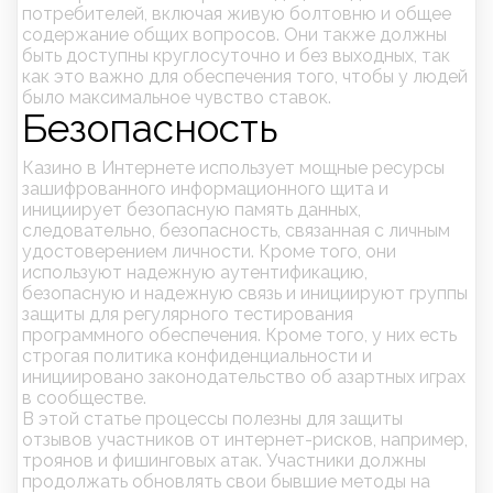
потребителей, включая живую болтовню и общее
содержание общих вопросов. Они также должны
быть доступны круглосуточно и без выходных, так
как это важно для обеспечения того, чтобы у людей
было максимальное чувство ставок.
Безопасность
Казино в Интернете использует мощные ресурсы
зашифрованного информационного щита и
инициирует безопасную память данных,
следовательно, безопасность, связанная с личным
удостоверением личности. Кроме того, они
используют надежную аутентификацию,
безопасную и надежную связь и инициируют группы
защиты для регулярного тестирования
программного обеспечения. Кроме того, у них есть
строгая политика конфиденциальности и
инициировано законодательство об азартных играх
в сообществе.
В этой статье процессы полезны для защиты
отзывов участников от интернет-рисков, например,
троянов и фишинговых атак. Участники должны
продолжать обновлять свои бывшие методы на