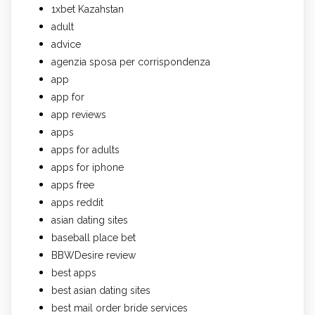
1xbet Kazahstan
adult
advice
agenzia sposa per corrispondenza
app
app for
app reviews
apps
apps for adults
apps for iphone
apps free
apps reddit
asian dating sites
baseball place bet
BBWDesire review
best apps
best asian dating sites
best mail order bride services