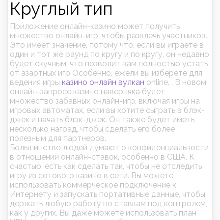
Круглый тип
Приложение онлайн-казино может получить
множество онлайн-игр, чтобы развлечь участников.
Это имеет значение, потому что, если вы играете в
один и тот же раунд по кругу и по кругу, он недавно
будет скучным, что позволит вам полностью устать
от азартных игр Особенно, ежели вы изберете для
ведения игры
казино онлайн вулкан
online. . В новом
онлайн-запросе казино наверняка будет
множество забавных онлайн-игр, включая игры на
игровых автоматах, если вы хотите сыграть в блэк-
джек и начать блэк-джек. Он также будет иметь
несколько наград, чтобы сделать его более
полезным для партнеров.
Большинство людей думают о конфиденциальности
в отношении онлайн-ставок, особенно в США. К
счастью, есть как сделать так, чтобы не отследить
игру из сотового казино в сети. Вы можете
использовать коммерческое подключение к
Интернету и запускать портативные данные, чтобы
держать любую работу по ставкам под контролем,
как у других. Вы даже можете использовать план