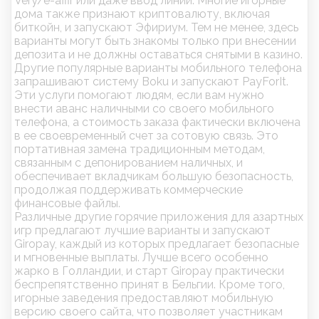
Very/e-affir или даже ввод линии. Многие игорные
дома также признают криптовалюту, включая
биткойн, и запускают Эфириум. Тем не менее, здесь
варианты могут быть знакомы только при внесении
депозита и не должны оставаться снятыми в казино.
Другие популярные варианты мобильного телефона
запрашивают систему Boku и запускают PayForIt.
Эти услуги помогают людям, если вам нужно
внести аванс наличными со своего мобильного
телефона, а стоимость заказа фактически включена
в ее своевременный счет за сотовую связь. Это
портативная замена традиционным методам,
связанным с депонированием наличных, и
обеспечивает вкладчикам большую безопасность,
продолжая поддерживать коммерческие
финансовые файлы.
Различные другие горячие приложения для азартных
игр предлагают лучшие варианты и запускают
Giropay, каждый из которых предлагает безопасные
и мгновенные выплаты. Лучше всего особенно
жарко в Голландии, и старт Giropay практически
беспрепятственно принят в Бельгии. Кроме того,
игорные заведения предоставляют мобильную
версию своего сайта, что позволяет участникам