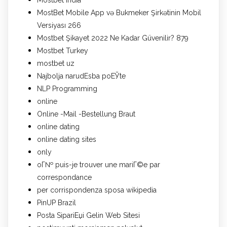
Mostbet India
MostBet Mobile App və Bukmeker Şirkətinin Mobil
Versiyası 266
Mostbet Şikayet 2022 Ne Kadar Güvenilir? 879
Mostbet Turkey
mostbet uz
Najbolja narudЕѕba poЕЎte
NLP Programming
online
Online -Mail -Bestellung Braut
online dating
online dating sites
only
oГ№ puis-je trouver une mariГ©e par
correspondance
per corrispondenza sposa wikipedia
PinUP Brazil
Posta SipariЕџi Gelin Web Sitesi