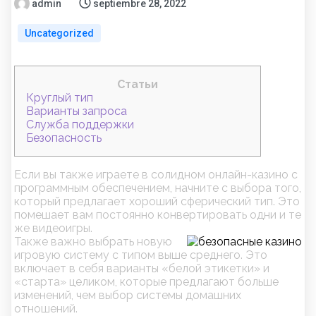
admin
septiembre 28, 2022
Uncategorized
Статьи
Круглый тип
Варианты запроса
Служба поддержки
Безопасность
Если вы также играете в солидном онлайн-казино с
программным обеспечением, начните с выбора того,
который предлагает хороший сферический тип. Это
помешает вам постоянно конвертировать одни и те
же видеоигры.
Также важно выбрать новую
игровую систему с типом выше среднего.
Это
включает в себя варианты «белой этикетки» и
«старта» целиком, которые предлагают больше
изменений, чем выбор системы домашних
отношений.