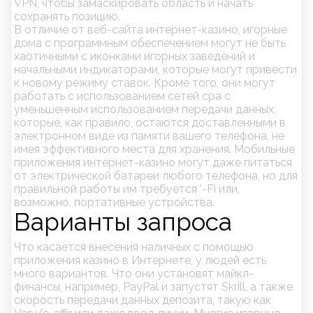
VPN, чтобы замаскировать область и начать
сохранять позицию.
В отличие от веб-сайта интернет-казино, игорные
дома с программным обеспечением могут не быть
хаотичными с иконками игорных заведений и
начальными индикаторами, которые могут привести
к новому режиму ставок. Кроме того, они могут
работать с использованием сетей cpa с
уменьшенным использованием передачи данных,
которые, как правило, остаются доставленными в
электронном виде из памяти вашего телефона, не
имея эффективного места для хранения. Мобильные
приложения интернет-казино могут даже питаться
от электрической батареи любого телефона, но для
правильной работы им требуется '-Fi или,
возможно, портативные устройства.
Варианты запроса
Что касается внесения наличных с помощью
приложения казино в Интернете, у людей есть
много вариантов. Что они установят майкл-
финансы, например, PayPal и запустят Skrill, а также
скорость передачи данных депозита, такую ​​как