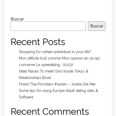
Buscar
Buscar
Recent Posts
Shopping for certain adventure in your life?
Mon difficile tout comme Mon opinion en ce qui
concerne Le speedating… (2023)
Ideal Places To meet Girls Inside Tokyo &
Relationships Book
Finest Thai Pornstars #seven – Jureka Del Mar
Some tips for using Europe Adult dating sites &
Software
Recent Comments