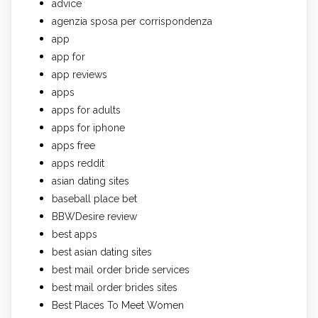
advice
agenzia sposa per corrispondenza
app
app for
app reviews
apps
apps for adults
apps for iphone
apps free
apps reddit
asian dating sites
baseball place bet
BBWDesire review
best apps
best asian dating sites
best mail order bride services
best mail order brides sites
Best Places To Meet Women