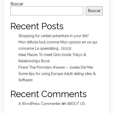
Buscar
Buscar
Recent Posts
Shopping for certain adventure in your life?
Mon difficile tout comme Mon opinion en ce qui
concerne Le speedating… (2023)
Ideal Places To meet Girls Inside Tokyo &
Relationships Book
Finest Thai Pornstars #seven – Jureka Del Mar
Some tips for using Europe Adult dating sites &
Software
Recent Comments
en
A WordPress Commenter
ABOUT US