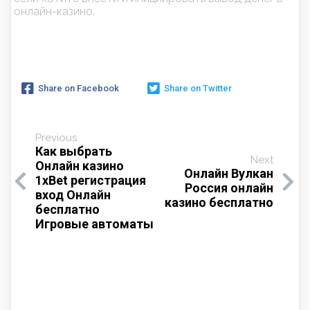
онлайн-казино.
Share on Facebook
Share on Twitter
Previous
Как выбрать
Next
Онлайн казино
Онлайн Вулкан
1xBet регистрация
Россия онлайн
вход Онлайн
казино бесплатно
бесплатно
Игровые автоматы