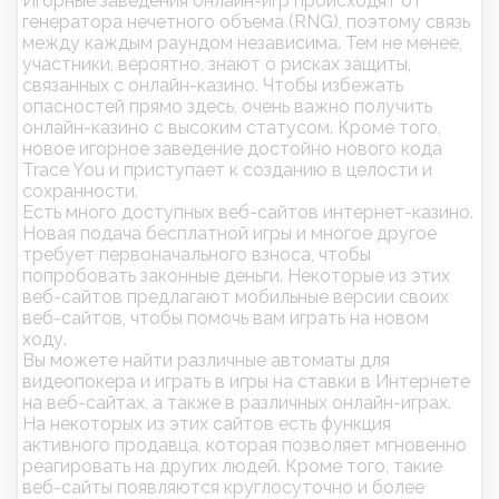
Игорные заведения онлайн-игр происходят от
генератора нечетного объема (RNG), поэтому связь
между каждым раундом независима. Тем не менее,
участники, вероятно, знают о рисках защиты,
связанных с онлайн-казино. Чтобы избежать
опасностей прямо здесь, очень важно получить
онлайн-казино с высоким статусом. Кроме того,
новое игорное заведение достойно нового кода
Trace You и приступает к созданию в целости и
сохранности.
Есть много доступных веб-сайтов интернет-казино.
Новая подача бесплатной игры и многое другое
требует первоначального взноса, чтобы
попробовать законные деньги. Некоторые из этих
веб-сайтов предлагают мобильные версии своих
веб-сайтов, чтобы помочь вам играть на новом
ходу.
Вы можете найти различные автоматы для
видеопокера и играть в игры на ставки в Интернете
на веб-сайтах, а также в различных онлайн-играх.
На некоторых из этих сайтов есть функция
активного продавца, которая позволяет мгновенно
реагировать на других людей. Кроме того, такие
веб-сайты появляются круглосуточно и более