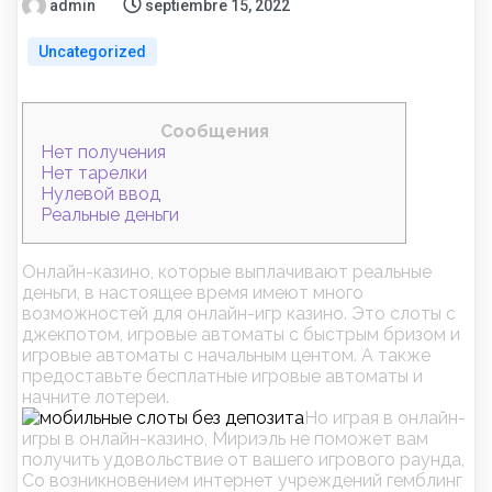
admin
septiembre 15, 2022
Uncategorized
Сообщения
Нет получения
Нет тарелки
Нулевой ввод
Реальные деньги
Онлайн-казино, которые выплачивают реальные
деньги, в настоящее время имеют много
возможностей для онлайн-игр казино. Это слоты с
джекпотом, игровые автоматы с быстрым бризом и
игровые автоматы с начальным центом.
А также
предоставьте бесплатные игровые автоматы и
начните лотереи.
Но играя в онлайн-
игры в онлайн-казино, Мириэль не поможет вам
получить удовольствие от вашего игрового раунда,
Со возникновением интернет учреждений гемблинг