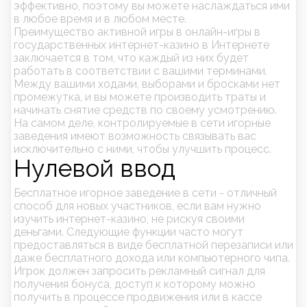
эффективно, поэтому вы можете наслаждаться ими
в любое время и в любом месте.
Преимущество активной игры в онлайн-игры в
государственных интернет-казино в Интернете
заключается в том, что каждый из них будет
работать в соответствии с вашими терминами.
Между вашими ходами, выборами и бросками нет
промежутка, и вы можете производить траты и
начинать снятие средств по своему усмотрению.
На самом деле, контролируемые в сети игорные
заведения имеют возможность связывать вас
исключительно с ними, чтобы улучшить процесс.
Нулевой ввод
Бесплатное игорное заведение в сети - отличный
способ для новых участников, если вам нужно
изучить интернет-казино, не рискуя своими
деньгами. Следующие функции часто могут
предоставляться в виде бесплатной перезаписи или
даже бесплатного дохода или компьютерного чипа.
Игрок должен запросить рекламный сигнал для
получения бонуса, доступ к которому можно
получить в процессе продвижения или в кассе