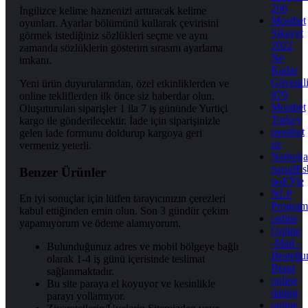
266
İngilizce kelime haznenizi arttıracak kelime
Mostbet
oyunları. Ayarlar bölümünü kullarak çevirisini
Şikayet
görmek istediğiniz sözlükleri seçme ve aynı
2022
zamanda sözlüklerin gösterim sırasını ayarlama
Ne
imkanı.
Kadar
Güvenili
Yeni ürün duyurularından, özel etkinliklerden ve
879
online tekliflerden ilk önce siz haberdar olun.
Mostbet
Oluşuturulan siparişler 1 ila 7 iş gününde Yurtiçi
Turkey
kargo ile gönderilecektir. İade için siparişinizle
mostbet
gelen iade formunu doldurup kargoya geri
uz
vermeniz yeterli.
Najbolja
narudЕѕ
Benzer Ürünler
poЕЎte
NLP
En iyi sonuçlar için lütfen tarayıcınızın çerezleri
Progra
kabul ettiğinden emin olun. Son 3 gündür çekim
online
yapamıyorum ve ödeme alamıyorum.
Online
-Mail -
Bulunduğunuz adres ve mobil bölgeye bağlı
Bestellu
olarak 1-4 iş günü içerisinde teslimat
Braut
sağlanmaktadır.
online
Bu site paraya el koyuyor ve kesinlikle
dating
parayı yollamıyor.
online