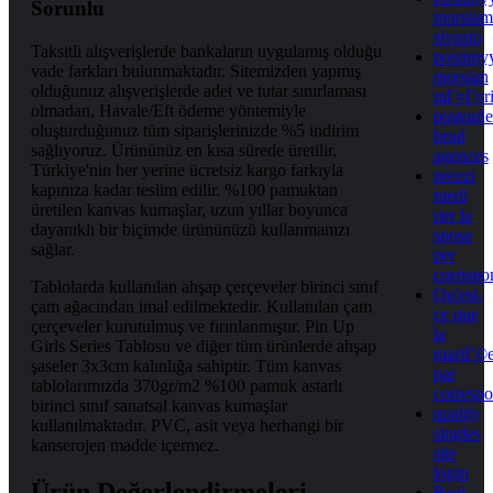
Sorunlu
morsiam
sivusto
Taksitli alışverişlerde bankaların uygulamış olduğu
postimyy
vade farkları bulunmaktadır. Sitemizden yapmış
morsian
olduğunuz alışverişlerde adet ve tutar sınırlaması
mГ¤Г¤rit
olmadan, Havale/Eft ödeme yöntemiyle
postorde
oluşturduğunuz tüm siparişlerinizde %5 indirim
brud
sağlıyoruz. Ürününüz en kısa sürede üretilir,
agences
Türkiye'nin her yerine ücretsiz kargo farkıyla
prezzi
kapınıza kadar teslim edilir. %100 pamuktan
medi
üretilen kanvas kumaşlar, uzun yıllar boyunca
per la
dayanıklı bir biçimde ürününüzü kullanmanızı
sposa
sağlar.
per
corrisp
Tablolarda kullanılan ahşap çerçeveler birinci sınıf
Qu'est-
çam ağacından imal edilmektedir. Kullanılan çam
ce que
çerçeveler kurutulmuş ve fırınlanmıştır. Pin Up
la
Girls Series Tablosu ve diğer tüm ürünlerde ahşap
mariГ©
şaseler 3x3cm kalınlığa sahiptir. Tüm kanvas
par
tablolarımızda 370gr/m2 %100 pamuk astarlı
corresp
birinci sınıf sanatsal kanvas kumaşlar
quality
kullanılmaktadır. PVC, asit veya herhangi bir
singles
kanserojen madde içermez.
site
login
Ürün Değerlendirmeleri
Real