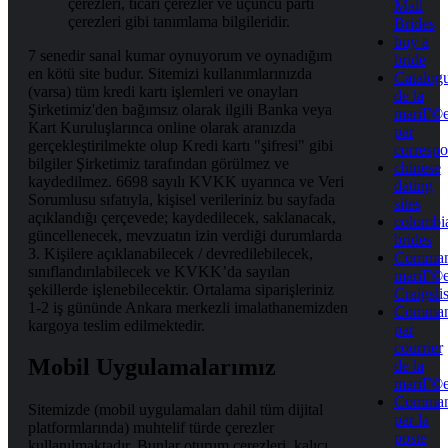
çerezleri, ticari çerezler ve üçüncü parti
Mail
çerezleri gibi tanımlama bilgileridir.
Brides
buy a
7 senedir sanal kumar oynuyorum ve oynadığım
bride
en kötü site budur. Sitemizi kullanımlarınızda
Catalog
(varsa) tüm kredi kartı işlemleri ve onayları
de la
Şirketimiz'den bağımsız olarak ilgili Banka veya
mariГ©
Kart Kuruluşlarınca online olarak aranızda
par
gerçekleştirilmekte olup Kredi kartı "şifresi" gibi
corresp
bilgiler Şirketimiz tarafından görülmez ve
chinese
kaydedilmez. 6698 sayılı KVKK uyarınca ve Veri
dating
Sorumlusu sıfatıyla, kişisel verileriniz bu sayfada
sites
açıklandığı çerçevede; kaydedilecek, saklanacak,
colombi
güncellenecek, mevzuatın izin verdiği durumlarda
brides
3. Kişilere açıklanabilecek / devredilebilecek,
Comman
sınıflandırılabilecek ve KVKK’da sayılan
mariГ©
şekillerde işlenebilecektir. Ortalama siparişleriniz
Craigslis
1-2 iş gününde Ankara merkezli imalathanemizden
Comma
kargoya teslim edilmektedir.
par
courrier
Mobil Uygulamalarımız
de la
mariГ©
Comman
Sitemizde (mobil uygulamaları dahil tüm dijital
par la
platformlarında) muhtelif türde çerezler
poste
kullanılmaktadır. Bunlar oturum çerezleri, kalıcı