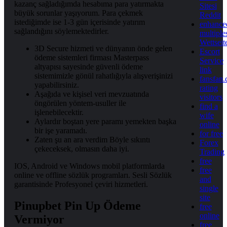
kazanç sağladığımda hesabıma para yatırmakta
Sitesi
büyük sorunlar yaşıyorum. Para çekmek
Reddit
istediğimde ise 1-3 gün içerisinde yatırım
enhance
sağlandığını söylemektedirler.
multiple
Wettseit
3D Secure hizmeti ve dünyanın önde gelen
Escort
ödeme sistemleri firması Masterpass
Service
altyapısı sayesinde güvenli ödeme
link
sistemimizle gönül rahatlığıyla alışverişinizi
fansfan
yapabilirsiniz.
rating
Aşağıda ve kişisel veri mevzuatında
visitors
öngörülen yöntem-usuller ile
find a
işlenebilecektir.
wife
Aylardır boştan yere paramı yemekten başka
online
bir işe yaramadı.
for free
Zaten şu an ara verdim Böyle sıkıntı
Forex
çekeceksek, olmasın daha iyi.
Trading
free
IOS, Android ve Windows mobil platformlarda
free
online ve offline sözlük programları. Sesli Sözlük
and
garantisinde Profesyonel çeviri hizmetleri.
single
site
Pinupbet Pin Up Ödeme
free
online
Vermiyor
free