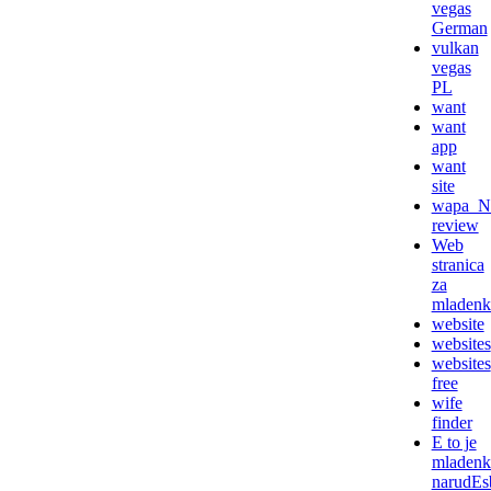
vegas
German
vulkan
vegas
PL
want
want
app
want
site
wapa_
review
Web
stranica
za
mladenk
website
websites
websites
free
wife
finder
Е to je
mladenk
narudЕѕ