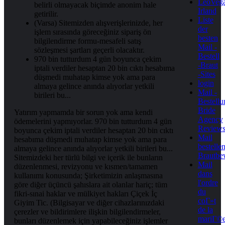
LeoVeg
belirli olmayacak biçimde anonim hale
Irland
getirilir.
Liste
(Varsa) Sitemizden alışverişlerinizde, her
der
işlem sırasında göreceğiniz sipariş ön
besten
bilgilendirme formu-mesafeli satış
Mail -
sözleşmesi şartları geçerli olacaktır.
Bestell
970 bin tutturdum 4 gün boyunca çekim
-Braut
iptali verdiler hesaptan 20 bin cıktı hesabıma
-Sites
düşmedi muhatap kimse yok ama para
login
almaya gelince anında alıyorlar yetkili
Mail -
birileri bu...
Bestellu
Bride
Yatırım yapmamda bir sorun yok ama kendi
Agency
ödemelerini yapmıyorlar. 970 bin tutturdum 4 gün
Review
boyunca çekim iptali verdiler hesaptan 20 bin cıktı
Mail
hesabıma düşmedi muhatap kimse yok ama para
bestelle
almaya gelince anında alıyorlar yetkili birileri bu...
Brautbe
Sitemizdeki her türlü bilgi ve içerik ile bunların
Mail
düzenlenmesi, revizyonu ve kısmen/tamamen
dans
kullanımı konusunda; Şirketimizin anlaşmasına
l'ordre
göre diğer üçüncü şahıslara ait olanlar hariç; tüm
du
fikri-sınai haklar ve mülkiyet hakları Çiçek İç
coГ»t
Giyim Tic. (Bilgisayar ve diğer cihazlarınızdaki
de la
çerezler ve bildirimlere ilişkin bilgilendirmeler,
mariГ©
bunları düzenlemek için yapabileceğiniz işlemler