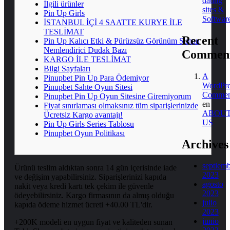
dating
İlgili ürünler
sites &
Pin Up Girls
Softwar
İSTANBUL İÇİ 4 SAATTE KURYE İLE
TESLİMAT
Recent
Pin Up Kalıcı Etki & Pürüzsüz Görünüm Sunan
Nemlendirici Dudak Bazı
Commen
KARGO İLE TESLİMAT
Bilgi Sayfaları
A
Pinupbet Pin Up Para Ödemiyor
WordPre
Pinupbet Sahte Oyun Sitesi
Commen
Pinupbet Pin Up Oyun Sitesine Giremiyorum
en
Fiyat sınırlaması olmaksınız tüm siparişlerinizde
ABOU
Ücretsiz Kargo avantajı!
US
Pin Up Girls Series Tablosu
Pinupbet Oyun Politikası
Archives
septiem
Ürünü teslim aldıktan sonra 14 gün içerisinde iade
2023
ve değişim yapabilirsiniz. Siparişlerinizi kapıda
agosto
nakit veya kredi kartı tek çekim ile güvenle
2023
ödeyebilirsiniz. Kargo firmasının da almış olduğu
julio
kapıda ödeme hizmet ücreti +40.00 TL'dir.
2023
junio
+200K modeli en uygun fiyat ve kaliteden sunan