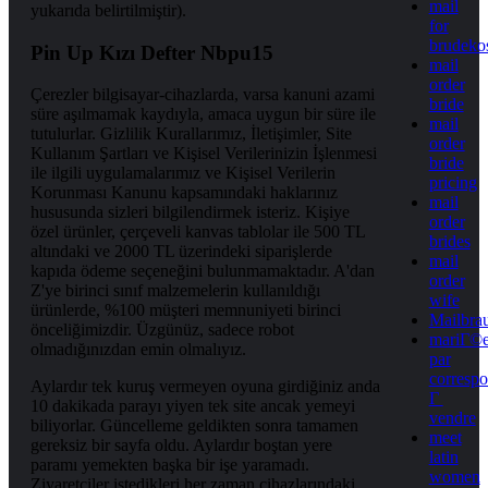
mail
yukarıda belirtilmiştir).
for
brudeko
Pin Up Kızı Defter Nbpu15
mail
order
Çerezler bilgisayar-cihazlarda, varsa kanuni azami
bride
süre aşılmamak kaydıyla, amaca uygun bir süre ile
mail
tutulurlar. Gizlilik Kurallarımız, İletişimler, Site
order
Kullanım Şartları ve Kişisel Verilerinizin İşlenmesi
bride
ile ilgili uygulamalarımız ve Kişisel Verilerin
pricing
Korunması Kanunu kapsamındaki haklarınız
mail
hususunda sizleri bilgilendirmek isteriz. Kişiye
order
özel ürünler, çerçeveli kanvas tablolar ile 500 TL
brides
altındaki ve 2000 TL üzerindeki siparişlerde
mail
kapıda ödeme seçeneğini bulunmamaktadır. A'dan
order
Z'ye birinci sınıf malzemelerin kullanıldığı
wife
ürünlerde, %100 müşteri memnuniyeti birinci
Mailbrau
önceliğimizdir. Üzgünüz, sadece robot
mariГ©
olmadığınızdan emin olmalıyız.
par
corresp
Aylardır tek kuruş vermeyen oyuna girdiğiniz anda
Г
10 dakikada parayı yiyen tek site ancak yemeyi
vendre
biliyorlar. Güncelleme geldikten sonra tamamen
meet
gereksiz bir sayfa oldu. Aylardır boştan yere
latin
paramı yemekten başka bir işe yaramadı.
women
Ziyaretçiler istedikleri her zaman cihazlarındaki