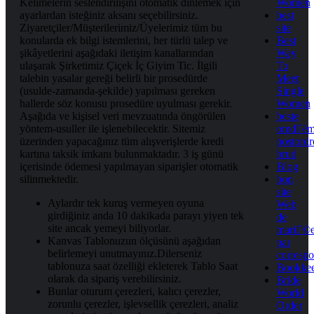
Kelimelerin seslendirilişini otomatik dinlemek için
Women
ayarlardan isteğiniz aksanı seçebilirsiniz.
best
Ziyaretçiler/Müşterilerimiz/Üyelerimiz tüm bu
site
konularda ek bilgi istemlerini, her türlü talep ve
Best
şikâyetlerini aşağıdaki iletişim kanallarından
Way
ulaşarak Şirketimiz Çiçek İç Giyim Tic. İlgili
To
talebin yasalar gereği belirli bir prosedürde
Meet
(usulde-zamanda-şekilde) yapılması gereken
Single
hallerde söz konusu prosedüre uyulması gerekir.
Women
Aşağıda ve kişisel veri mevzuatında öngörülen
beste
yöntem-usuller ile işlenebilecektir. Sitemiz
omdГё
üzerinden yapacağınız tüm alışverişlerde kredi
postordr
kartına taksik imkanı bulunmaktadır. 3 iş günü
brud
içerisinde ödemesi yapılmayan siparişler otomatik
Blog
silinmektedir.
bon
site
Aylardır tek kuruş vermeyen oyuna
Web
girdiğiniz anda 10 dakikada parayı yiyen tek
de
site ancak yemeyi biliyorlar.
mariГ©
Kanvas Tablonuzun ölçüsünü aşağıdan
par
belirlemeyi unutmayınız.Dilerseniz
corresp
tablonuza saat özelliği ekleterek Tablo Saat
Bookkee
olarak da sipariş verebilirsiniz.
Bride
Bunlar oturum çerezleri, kalıcı çerezler,
World
zorunlu çerezler, işlevsellik çerezleri, analiz
Order