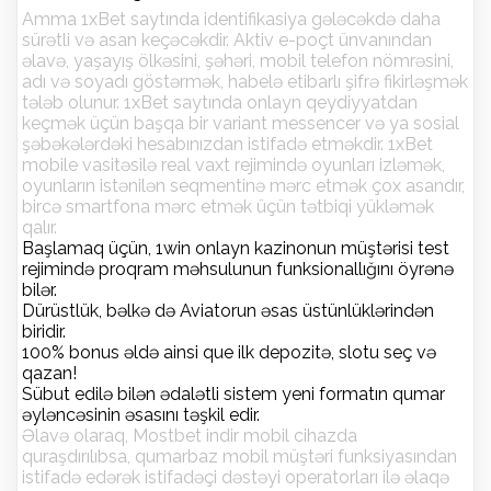
Amma 1xBet saytında identifikasiya gələcəkdə daha
sürətli və asan keçəcəkdir. Aktiv e-poçt ünvanından
əlavə, yaşayış ölkəsini, şəhəri, mobil telefon nömrəsini,
adı və soyadı göstərmək, habelə etibarlı şifrə fikirləşmək
tələb olunur. 1xBet saytında onlayn qeydiyyatdan
keçmək üçün başqa bir variant messencer və ya sosial
şəbəkələrdəki hesabınızdan istifadə etməkdir. 1xBet
mobile vasitəsilə real vaxt rejimində oyunları izləmək,
oyunların istənilən seqmentinə mərc etmək çox asandır,
bircə smartfona mərc etmək üçün tətbiqi yükləmək
qalır.
Başlamaq üçün, 1win onlayn kazinonun müştərisi test
rejimində proqram məhsulunun funksionallığını öyrənə
bilər.
Dürüstlük, bəlkə də Aviatorun əsas üstünlüklərindən
biridir.
100% bonus əldə ainsi que ilk depozitə, slotu seç və
qazan!
Sübut edilə bilən ədalətli sistem yeni formatın qumar
əyləncəsinin əsasını təşkil edir.
Əlavə olaraq, Mostbet indir mobil cihazda
quraşdırılıbsa, qumarbaz mobil müştəri funksiyasından
istifadə edərək istifadəçi dəstəyi operatorları ilə əlaqə