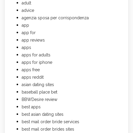
adult
advice
agenzia sposa per corrispondenza
app
app for
app reviews
apps
apps for adults
apps for iphone
apps free
apps reddit
asian dating sites
baseball place bet
BBWDesire review
best apps
best asian dating sites
best mail order bride services
best mail order brides sites