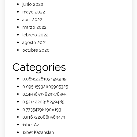
junio 2022
mayo 2022
abril 2022
marzo 2022
febrero 2022
agosto 2021
octubre 2020
Categories
0.08912281034993519
0.09565932609905325
0.14596533829378455
0.5214220318299485
0.773547981908193
0.9167220889563473
1xbet Az
1xbet Kazahstan