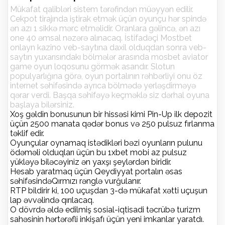
Mükafat qalibləri sistem tərəfindən müəyyən edilir.
Cekpot tirajında ​​iştirak etmək üçün oyunçu hər spində
ən azı 1 sikkə mərc etməlidir. Oranlara gəlincə, ən azı
one 40 əmsal nəzərə alınacaq. İstifadəçi Mostbet
onlayn kazino veb-saytına daxil olduqdan sonra veb-
saytın yuxarısındakı bölmələr arasında mosbet aviator
game oyun loqosunu görmək asandır. Slotun
populyarlığına görə, oyun portalının rəhbərliyi onu öz
internet səhifəsində ayrıca bölmədə yerləşdirməyə
qərar verdi. Başqa səhifəyə keçməklə siz dərhal oyuna
başlaya bilərsiniz.
Xoş gəldin bonusunun bir hissəsi kimi Pin-Up ilk depozit
üçün 2500 manata qədər bonus və 250 pulsuz fırlanma
təklif edir.
Oyunçular oynamaq istədikləri bəzi oyunların pulunu
ödəməli olduqları üçün bu 1xbet mobi az pulsuz
yükləyə biləcəyiniz ən yaxşı şeylərdən biridir.
Hesab yaratmaq üçün Qeydiyyat portalın əsas
səhifəsindəQırmızı rənglə vurğulanır.
RTP bildirir ki, 100 uçuşdan 3-də mükafat xətti uçuşun
lap əvvəlində qırılacaq.
O dövrdə əldə edilmiş sosial-iqtisadi təcrübə turizm
sahəsinin hərtərəfli inkişafı üçün yeni imkanlar yaratdı.