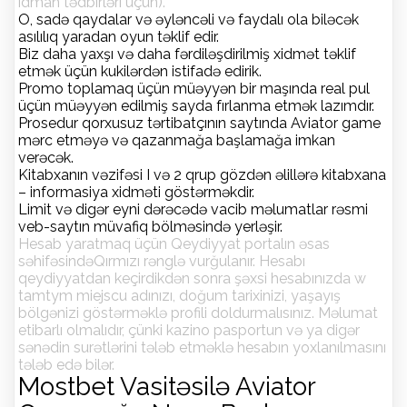
idman tədbirləri üçün).
O, sadə qaydalar və əyləncəli və faydalı ola biləcək
asılılıq yaradan oyun təklif edir.
Biz daha yaxşı və daha fərdiləşdirilmiş xidmət təklif
etmək üçün kukilərdən istifadə edirik.
Promo toplamaq üçün müəyyən bir maşında real pul
üçün müəyyən edilmiş sayda fırlanma etmək lazımdır.
Prosedur qorxusuz tərtibatçının saytında Aviator game
mərc etməyə və qazanmağa başlamağa imkan
verəcək.
Kitabxanın vəzifəsi I və 2 qrup gözdən əlillərə kitabxana
– informasiya xidməti göstərməkdir.
Limit və digər eyni dərəcədə vacib məlumatlar rəsmi
veb-saytın müvafiq bölməsində yerləşir.
Hesab yaratmaq üçün Qeydiyyat portalın əsas
səhifəsindəQırmızı rənglə vurğulanır. Hesabı
qeydiyyatdan keçirdikdən sonra şəxsi hesabınızda w
tamtym miejscu adınızı, doğum tarixinizi, yaşayış
bölgənizi göstərməklə profili doldurmalısınız. Məlumat
etibarlı olmalıdır, çünki kazino pasportun və ya digər
sənədin surətlərini tələb etməklə hesabın yoxlanılmasını
tələb edə bilər.
Mostbet Vasitəsilə Aviator