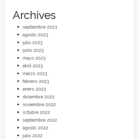
Archives
septiembre 2023
agosto 2023
julio 2023
junio 2023
mayo 2023
abril 2023
marzo 2023
febrero 2023
enero 2023
diciembre 2022
noviembre 2022
octubre 2022
septiembre 2022
agosto 2022
julio 2022