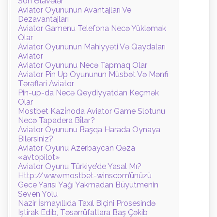
Son Əlavələr
Aviator Oyununun Avantajları Ve
Dezavantajları
Aviator Gamenu Telefona Necə Yükləmək
Olar
Aviator Oyununun Mahiyyəti Və Qaydaları
Aviator
Aviator Oyununu Necə Tapmaq Olar
Aviator Pin Up Oyununun Müsbət Və Mənfi
Tərəfləri Aviator
Pin-up-da Necə Qeydiyyatdan Keçmək
Olar
Mostbet Kazi̇noda Aviator Game Slotunu
Necə Tapadera Bi̇lər?
Aviator Oyununu Başqa Harada Oynaya
Bilərsiniz?
Aviator Oyunu Azerbaycan Qəza
«avtopilot»
Aviator Oyunu Türkiye’de Yasal Mı?
Http://wwwmostbet-winscom’ünüzü
Gece Yarısı Yağı Yakmadan Büyütmenin
Seven Yolu
Nazir İsmayıllıda Taxıl Biçini Prosesində
Iştirak Edib, Təsərrüfatlara Baş Çəkib