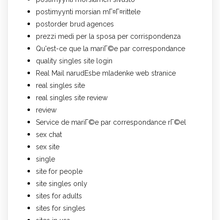
postimyynti morsian mГ¤Г¤rittele
postorder brud agences
prezzi medi per la sposa per corrispondenza
Qu'est-ce que la mariГ©e par correspondance
quality singles site login
Real Mail narudЕѕbe mladenke web stranice
real singles site
real singles site review
review
Service de mariГ©e par correspondance rГ©el
sex chat
sex site
single
site for people
site singles only
sites for adults
sites for singles