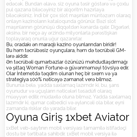
edəcək. Bundan əlavə, siz oyuna təsir göstərə və çoxlu
pul qazana biləcəyiniz bir alqoritm hazırlaya
biləcəksiniz. İndi bir çox slot maşınları müntəzəm olaraq
onlayn kazinoların kataloqunda görünür. Bəzi slot
maşınlarının görünüşü diqqətdən kənarda qalır. Digərləri,
əksinə, bir neçə ay ərzində milyonlarla pərəstişkarı
toplayaraq onunla uğur qazanırlar.
Bu, oradakı ən maraqlı kazino oyunlarından biridir!
Bu həm təcrübəsiz oyunçulara, həm də təcrübəli GM-
lərə aiddir.
Ən təcrübəli qumarbazlar özünüzü məhdudlaşdırmağı
və şıltaq Woman Fortune-ə güvənməməyi tövsiyə edir.
Olar İnternetdə təqdim olunan heç bir sxem və ya
strategiya 100% nəticəyə zəmanət verə bilməz.
Bununla belə, yadda saxlamaq lazımdır ki, bu, şans
oyunudur və uçuşların nəticələri təsadüfi olaraq
müəyyən edilir, müdaxilə oluna bilməz. Yadda saxlamaq
lazımdır ki, qumar cəlbedici və əyləncəli ola bilər, eyni
zamanda risklər də yarada bilər.
Oyuna Giriş 1xbet Aviator
1xBet veb-saytının mobil versiyası tamamilə istifadəçi
dostu bir tərtibata sahibdir. 1xBet mobil versiya ilə