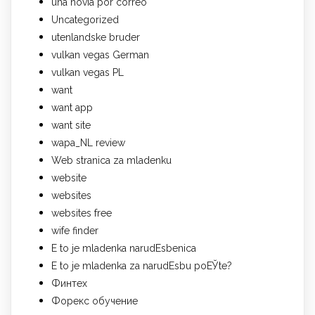
una novia por correo
Uncategorized
utenlandske bruder
vulkan vegas German
vulkan vegas PL
want
want app
want site
wapa_NL review
Web stranica za mladenku
website
websites
websites free
wife finder
Е to je mladenka narudЕѕbenica
Е to je mladenka za narudЕѕbu poЕЎte?
Финтех
Форекс обучение