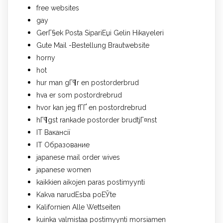
free websites
gay
GerГ§ek Posta SipariЕџi Gelin Hikayeleri
Gute Mail -Bestellung Brautwebsite
horny
hot
hur man gГ¶r en postorderbrud
hva er som postordrebrud
hvor kan jeg fГҐ en postordrebrud
hГ¶gst rankade postorder brudtjГ¤nst
IT Вакансії
IT Образование
japanese mail order wives
japanese women
kaikkien aikojen paras postimyynti
Kakva narudЕѕba poЕЎte
Kalifornien Alle Wettseiten
kuinka valmistaa postimyynti morsiamen