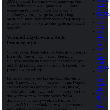
baseball
2800 zł oraz aż 100 darmowych spinów na Fire
place
Joker. Polecamy zawsze sprawdzać aktualność
bet
bonusu em stronie Promocje. Od lat cechą
BBWDes
charakterystyczną naszego kasyna jest bogata
review
oferta bonusowa. Wystarczy dokonać rejestrację w
best
naszym kasynie i otrzymasz dostęp do najlepszych
apps
bonusów.
best
asian
Warunki Użytkowania Kodu
dating
Promocyjnego
sites
best
Vulkan Vegas Bonus zależy od tego, ile wpłacisz i
mail
jest rozdzielany na trzy pierwsze depozyty.
order
Najlepsze kasyno na świecie jest na wyciągnięcie
bride
ręki dzięki takim grom, jak black jack i ruletka, ale
services
jest ich o wiele więcej!
best
mail
Darmowe spiny z tego kasyna gracz otrzyma w
order
ramach powyższego bonusu powitalnego. Dopóki
brides
człowiek wpłaca i przegrywa jest wszystko ok,
sites
alcohol jak chciałem wypłacić no to weryfikacja 3
Best
dni, wszystko zatwierdzone oprócz źródła
Places
dochodów ( normalna wypłata z Niemiec ) i
To
company? Nie przeszkadzało że wpłaty w euro z
Meet
niemieckiego konta, ale w drugą stronę to już