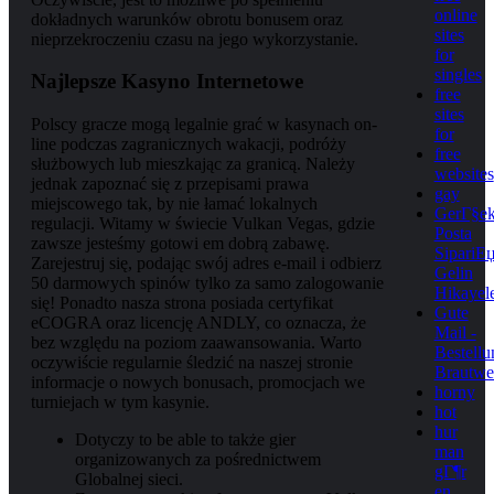
online
dokładnych warunków obrotu bonusem oraz
sites
nieprzekroczeniu czasu na jego wykorzystanie.
for
singles
Najlepsze Kasyno Internetowe
free
sites
Polscy gracze mogą legalnie grać w kasynach on-
for
line podczas zagranicznych wakacji, podróży
free
służbowych lub mieszkając za granicą. Należy
websites
jednak zapoznać się z przepisami prawa
gay
miejscowego tak, by nie łamać lokalnych
GerГ§e
regulacji. Witamy w świecie Vulkan Vegas, gdzie
Posta
zawsze jesteśmy gotowi em dobrą zabawę.
SipariЕџ
Zarejestruj się, podając swój adres e-mail i odbierz
Gelin
50 darmowych spinów tylko za samo zalogowanie
Hikayele
się! Ponadto nasza strona posiada certyfikat
Gute
eCOGRA oraz licencję ANDLY, co oznacza, że
Mail -
bez względu na poziom zaawansowania. Warto
Bestellu
oczywiście regularnie śledzić na naszej stronie
Brautwe
informacje o nowych bonusach, promocjach we
horny
turniejach w tym kasynie.
hot
hur
Dotyczy to be able to także gier
man
organizowanych za pośrednictwem
gГ¶r
Globalnej sieci.
en