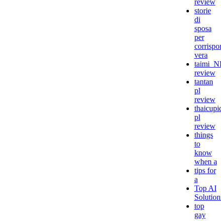
review
storie
di
sposa
per
corrisp
vera
taimi_N
review
tantan
pl
review
thaicupi
pl
review
things
to
know
when a
tips for
a
Top AI
Solution
top
gay