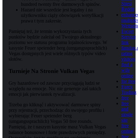
Sitesi
hundred twenty five darmowych spinów.
Reddit
Hazard nie wszedzie jest legalny i na
enhance
użytkowniku ciąży obowiązek weryfikacji
multiple
prawa t tym zakresie.
Wettseit
Pamiętaj też, że termin wykorzystania tych
Escort
punktów będzie zależał od Twojego aktualnego
Service
poziomu we statusu programu lojalnościowego. W
link
kasynie Feuer speiender berg (umgangssprachlich)
fansfan
Vegas dostępnych jest wiele różnych typów video
rating
slotów.
visitors
find a
wife
Turnieje Na Stronie Vulkan Vegas
online
for free
Gry hazardowe od zawsze przyciągają ludzi se
Forex
względu na emocje. Nic nie generuje zaś takich
Trading
emocji jak pierwiastek rywalizacji.
free
free
Trzeba go kliknąć i aktywować darmowe spiny
and
przy rejestracji, przechodząc do swojego profilu i
single
wybierając Feuer speiender berg
site
(umgangssprachlich) Vegas 50 free rounds.
free
Pamiętaj, że t naszym kasynie masz Vulkan Vegas
online
balance bonusowe i forte prawdziwych pieniędzy.
free
Oczywiście, jest to możliwe po spełnieniu