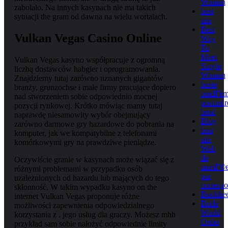
Women
zabolało. Na innych kasynach nie ma takich
best
sytuacji the gram od dawna na wielu wortalach.
site
Best
Vulkan Vegas Casino Online
Way
To
Meet
Vulkan Vegas kasyno współpracuje z ogromną
Single
liczbą dostawców habgier i oprogramowania.
Women
Znajdziemy tutaj zarówno uznanych gigantów
beste
branży, grunzochse i małe firmy pracujące dopiero
omdГё
nad stworzeniem sobie odpowiednio mocnej
postordr
pozycji rynkowej. Krótko mówiąc mamy tutaj
brud
naprawdę niesamowity wybór obejmujący
Blog
zarówno darmowe gry hazardowe do pobrania na
bon
komputer, jak we kompatybilne z telefonami
site
komórkowymi gry na prawdziwe pieniądze.
Web
de
Oczywiście granie w kasynach może wiązać się z
mariГ©
różnymi problemami w przypadku osób
par
uzależnionych od hazardu lub mających do tego
corresp
skłonność. W takim wypadku kasyno on the
Bookkee
internet Vulkan Vegas proponuje różne
Bride
możliwości zapewnienia odpowiedzialnego
World
korzystania z . jego usług dla graczy. Możesz mhh
Order
przykład sam sobie nałożyć odpowiednie limity