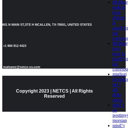
Meilleur
endroit
pour
obtenir
la
601 N MAIN ST,STE H MCALLEN, TX-78501, UNITED STATES
mariГ©
par
corresp
Meilleur
+1 866 812 4423
pays
pour la
mariГ©
par
malvarez@netcs-us.com
corresp
migliori
recensio
per i
siti
Copyright 2023 | NETCS | All Rights
della
Reserved
sposa
mikГ¤
on
postimyy
morsian
mistГ¤