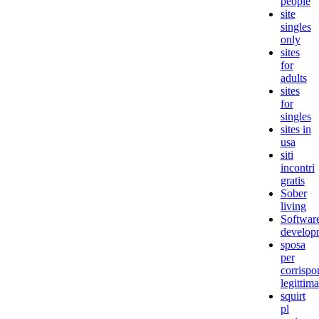
people
site
singles
only
sites
for
adults
sites
for
singles
sites in
usa
siti
incontri
gratis
Sober
living
Softwar
develop
sposa
per
corrisp
legittima
squirt
pl