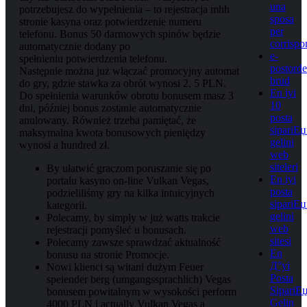
una
potrzebujesz do wypełnienia – to rejestracja mhh
sposa
stronie kasyna oraz potwierdzenie numeru
per
telefonu. Bonus 50 darmowych spinów będzie
corrisp
automatycznie dodany po
e-
spełnieniu potwierdzenia telefonu.
postorde
Następnie można już włączać promocyjny automat
brud
do gry, gdzie stawka za obrót wynosi 2, 5 PLN.
En iyi
Do spełnienia warunków obrotu bonusem masz 3
10
dni, później bonus zostanie automatycznie
posta
anulowany. Również trzeba pamiętać, że
sipariЕџ
maksymalna kwota bonusowych pieniędzy
gelini
wynosi a hundred zł.
web
siteleri
By ułatwić graczom poruszanie się po
En iyi
portalu kasyno on-line Vulkan Vegas,
posta
podzieliliśmy gry na kilka intuicyjnych
sipariЕџ
kategorii.
gelini
Polecamy, by simply w już watts trakcie
web
rejestracji pomyśleć u bonusach.
sitesi
Polecamy zawsze sprawdzać aktualność
En
bonusu na stronie Promocje.
Д°yi
Nowi klienci są witani dużym Feuer
Posta
speiender berg (umgangssprachlich) Vegas
SipariЕџ
bonusem powitalnym w wysokości perform
Gelin
4000 PLN i actually Vulkan Vegas a