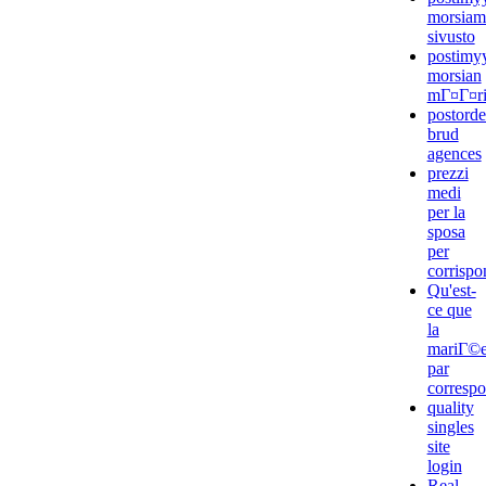
morsiam
sivusto
postimyy
morsian
mГ¤Г¤rit
postorde
brud
agences
prezzi
medi
per la
sposa
per
corrisp
Qu'est-
ce que
la
mariГ©
par
corresp
quality
singles
site
login
Real