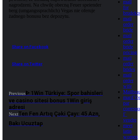
mail
nagrodzeni. Na chwilę obecną Feuer speiender
for
berg (umgangssprachlich) Vegas nie oferuje
brudeko
żadnego bonusu bez depozytu.
mail
order
bride
mail
order
bride
Share on Facebook
pricing
mail
order
Share on Twitter
brides
mail
order
wife
Mailbrau
ᐈ 1Win Türkiye: Spor bahisleri
Previous
mariГ©
ve casino sitesi bonus 1Win giriş
par
adresi
corresp
Ten Fen Artıq Çəki Çayı: 45 Azn,
Г
Next
vendre
Bakı Ucuztap
meet
latin
women