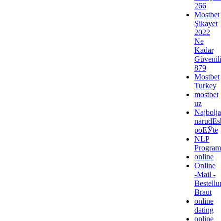
266
Mostbet
Şikayet
2022
Ne
Kadar
Güvenili
879
Mostbet
Turkey
mostbet
uz
Najbolja
narudЕѕ
poЕЎte
NLP
Progra
online
Online
-Mail -
Bestellu
Braut
online
dating
online