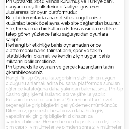
Pin Upwards, 2016 yılında kurulmuş ve Türkiye dahil
dünyanın çeşitli ülkelerinde faaliyet gösteren
uluslararası bir oyun platformudur.
Bu gibi durumlarda ana net sitesi engellenirse
kullanılabilecek özel ayna web site bağlantıları bulunur.
Site, the woman biri kullanıcı kitlesi arasında özellikle
talep gören yüzlerce farklı sağlayıcıdan oyunlara
sahiptir.
Herhangi bir etkinliğe bahis oynamadan önce,
platformdaki bahis talimatlarını, spor ve takım
istatistiklerini okumalı ve kendiniz için uygun bahis
miktarını belirlemelisiniz.
Pin Upwards ile oyunun ve gerçek kazançların tadını
çıkarabileceksiniz.
Hangi Pin-up Oyunu kategorisinin sizin için en uygun
olduğunu anlamak adına bu sanal platformda sunulan
eğlence kataloğuna daha yakından bakmalısınız. Pin-Up
Casino giriş işlemi, kullanıcı adı ve şifre ile yapılır.
Kullanıcı bu verileri unutursa "Şifremi unuttum" özel
seçeneği ile giriş bilgilerini geri yüklemek mümkündür.
Dilerseniz, gelecekte hesabınıza daha hızlı giriş
yapabilmek için giriş bilgilerinizi cihazınıza
kaydedebilirsiniz. Hemen hemen hepsi iki pimli fişli, eski
pim çapı 3, 5 millimeter ve pimden sonra 2, 5 millimeter