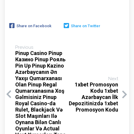
Share on Facebook
Share on Twitter
Previous
Pinup Casino Pinup
Казино Pinup Рояль
Pin Up Pinup Kazino
Azərbaycanın Ən
Yaxşı Qumarxanası
Next
Olan Pinup Regal
1xbet Promosyon
Qumarxanasına Xoş
Kodu 1xbet
Gəlmisiniz Pinup
Azərbaycan İlk
Royal Casino-da
Depozitinizdə 1xbet
Rulet, Blackjack Və
Promosyon Kodu
Slot Maşınları Ilə
Oynana Bilən Canlı
Oyunlar Və Actual