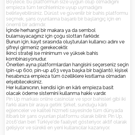
Böylece, bu platformun size uygun olup olmadığını
empieza tüm tercihlerinize uyup uymadığını
belirleyebilirsiniz. Dürüst ve güvenilir bir bahis platformu
seçmek, şans oyunlarına başarılı bir başlangıç ​​için en
önemli bir adımdır.
İçinde herhangi bir makara ya da sembol
bulamayacağınız için çoğu slottan farklıdır.
Bunun için, kayıt sırasında oluşturulan kullanıcı adını ve
şifreyi girmeniz gerekecektir.
İkinci strateji ise minimum ve yüksek bahis
kombinasyonudur.
Önerilen ayna platformlardan hangisini seçerseniz seçin
(pin-up 600, pin-up 463 veya başka bir bağlantı), kişisel
hesabınıza empieza tüm özelliklere kısıtlama olmadan
erişebileceksiniz.
Her kullanıcının, kendisi için en kârlı empieza basit
olacak ödeme sistemini kullanma hakkı vardır.
Pin Up markası online casinolar ve spor bahisleri gibi iki
farklı alanı bir araya getirir. Şirket, sunduğu kârlı
eğlenceler ve kaliteli hizmeti sayesinde tüm dünyada
itibarlı bir şans oyunları platformu olarak bilinir. Pin Up,
2016'dan beri Türkiye'de faaliyet gösteriyor, aktif olarak
gelişiyor ve sürekli en yeni kullanıcılar kazanıyor.