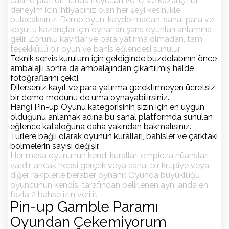
casino platformunda heyecan verici ve kazançlı bir
deneyim için ihtiyacınız olan her şeyi kesinlikle
bulacaksınız. Demo oyun; kaydolmadan, sanal para ve
koşullu kazançlar için oynanan şans oyunları anlamına
gelir. Zorunlu kayıtlar ve para yatırma olmadan, tam
teşekküllü bir oyun ve bahis eğlencesi sunulur.
Teknik servis kurulum için geldiğinde buzdolabının önce
ambalajlı sonra da ambalajından çıkartılmış halde
fotoğraflarını çekti.
Dilerseniz kayıt ve para yatırma gerektirmeyen ücretsiz
bir demo modunu de uma oynayabilirsiniz.
Hangi Pin-up Oyunu kategorisinin sizin için en uygun
olduğunu anlamak adına bu sanal platformda sunulan
eğlence kataloğuna daha yakından bakmalısınız.
Türlere bağlı olarak oyunun kuralları, bahisler ve çarktaki
bölmelerin sayısı değişir.
Her masa oyununun kendi kuralları empieza nüansları
vardır, ancak hepsi gerçek veya sanal bir krupiye veya
diğer rakiplerle beraber oynanır. Oyunda büyüklüğü
oyuncunun kendisi tarafından belirlenen aynı anda en
fazla 2 bahse izin verilir.
Pin-up Gamble Paramı
Oyundan Çekemiyorum