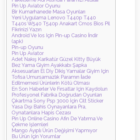
Pin Up Aviator Oyunu
Bir Kumarhanede Masa Oyunları
Yeni Uygulama Lenovo T440p T440
T440s W540 T540p Anakart Cmos Bios Pil
Fikrinizi Yazın
Android Ve Ios Için Pin-up Casino İndir
(apk)
Pin-up Oyunu
Pin Up Aviator
Adet Nakış Karikatür Güzel Kitty Büyük
Bez Yama Giyim Ayakkabı Şapka
Aksesuarları El Diy Dikiş Yamalar Giyim Için
Tofisa Umursamazlık Paramın İade
Edilmemesi Ürünlerin Kötü Olması
En Son Haberler Ve Fırsatlar Için Kaydolun
Profesyonel Fabrika Doğrudan Oyunları
Çıkartma Sony Psp 3000 İçin Cilt Sticker
Yasa Dışı Bahis Oynayanlara Pra,
Oynatanlara Hapis Cezası
Pin Up Online Casino Afin De Yatırma Ve
Çekme Işlemleri
Mango Ayıplı Ürün Değişimi Yapmıyor
Bu Ürün Için Yorumlar