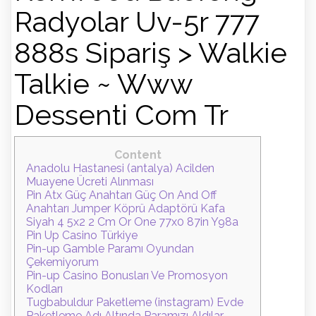
Radyolar Uv-5r 777
888s Sipariş > Walkie
Talkie ~ Www
Dessenti Com Tr
Content
Anadolu Hastanesi (antalya) Acilden
Muayene Ücreti Alınması
Pin Atx Güç Anahtarı Güç On And Off
Anahtarı Jumper Köprü Adaptörü Kafa
Siyah 4 5x2 2 Cm Or One 77x0 87in Y98a
Pin Up Casino Türkiye
Pin-up Gamble Paramı Oyundan
Çekemiyorum
Pin-up Casino Bonusları Ve Promosyon
Kodları
Tugbabuldur Paketleme (instagram) Evde
Paketleme Adı Altında Paramızı Aldılar