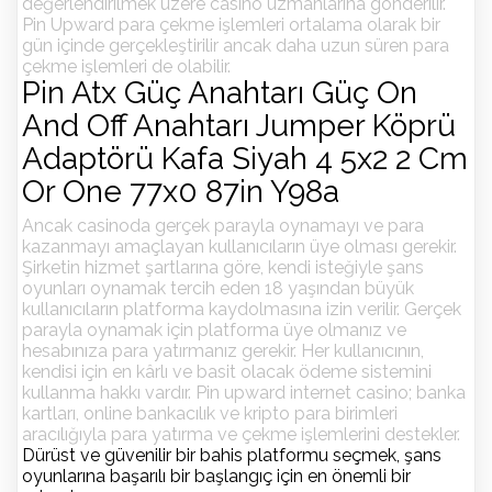
değerlendirilmek üzere casino uzmanlarına gönderilir.
Pin Upward para çekme işlemleri ortalama olarak bir
gün içinde gerçekleştirilir ancak daha uzun süren para
çekme işlemleri de olabilir.
Pin Atx Güç Anahtarı Güç On
And Off Anahtarı Jumper Köprü
Adaptörü Kafa Siyah 4 5x2 2 Cm
Or One 77x0 87in Y98a
Ancak casinoda gerçek parayla oynamayı ve para
kazanmayı amaçlayan kullanıcıların üye olması gerekir.
Şirketin hizmet şartlarına göre, kendi isteğiyle şans
oyunları oynamak tercih eden 18 yaşından büyük
kullanıcıların platforma kaydolmasına izin verilir. Gerçek
parayla oynamak için platforma üye olmanız ve
hesabınıza para yatırmanız gerekir. Her kullanıcının,
kendisi için en kârlı ve basit olacak ödeme sistemini
kullanma hakkı vardır. Pin upward internet casino; banka
kartları, online bankacılık ve kripto para birimleri
aracılığıyla para yatırma ve çekme işlemlerini destekler.
Dürüst ve güvenilir bir bahis platformu seçmek, şans
oyunlarına başarılı bir başlangıç ​​için en önemli bir