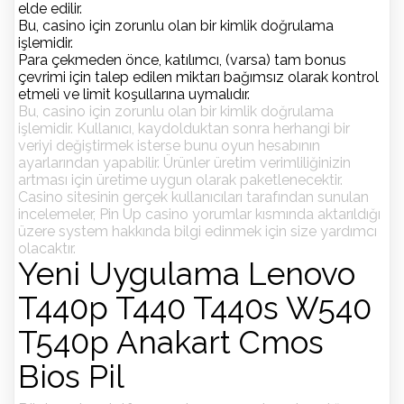
elde edilir.
Bu, casino için zorunlu olan bir kimlik doğrulama
işlemidir.
Para çekmeden önce, katılımcı, (varsa) tam bonus
çevrimi için talep edilen miktarı bağımsız olarak kontrol
etmeli ve limit koşullarına uymalıdır.
Bu, casino için zorunlu olan bir kimlik doğrulama
işlemidir. Kullanıcı, kaydolduktan sonra herhangi bir
veriyi değiştirmek isterse bunu oyun hesabının
ayarlarından yapabilir. Ürünler üretim verimliliğinizin
artması için üretime uygun olarak paketlenecektir.
Casino sitesinin gerçek kullanıcıları tarafından sunulan
incelemeler, Pin Up casino yorumlar kısmında aktarıldığı
üzere system hakkında bilgi edinmek için size yardımcı
olacaktır.
Yeni Uygulama Lenovo
T440p T440 T440s W540
T540p Anakart Cmos
Bios Pil