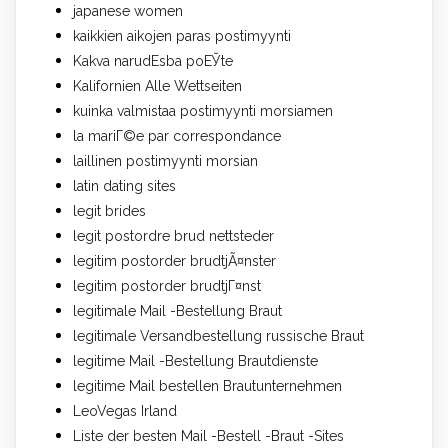
japanese women
kaikkien aikojen paras postimyynti
Kakva narudЕѕba poЕЎte
Kalifornien Alle Wettseiten
kuinka valmistaa postimyynti morsiamen
la mariГ©e par correspondance
laillinen postimyynti morsian
latin dating sites
legit brides
legit postordre brud nettsteder
legitim postorder brudtjÃ¤nster
legitim postorder brudtjГ¤nst
legitimale Mail -Bestellung Braut
legitimale Versandbestellung russische Braut
legitime Mail -Bestellung Brautdienste
legitime Mail bestellen Brautunternehmen
LeoVegas Irland
Liste der besten Mail -Bestell -Braut -Sites