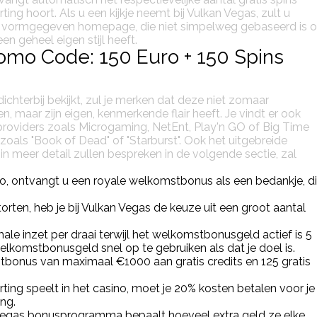
ng hoort. Als u een kijkje neemt bij Vulkan Vegas, zult u
ai vormgegeven homepage, die niet simpelweg gebaseerd is 
en geheel eigen stijl heeft.
omo Code: 150 Euro + 150 Spins
ichterbij bekijkt, zul je merken dat deze niet zomaar
, maar zijn eigen, kenmerkende flair heeft. Je vindt er ook
roviders zoals Microgaming, NetEnt, Play'n GO of Big Time
als "Book of Dead" of "Starburst". Ook het uitgebreide
 meer detail zullen bespreken in de volgende sectie, zal
o, ontvangt u een royale welkomstbonus als een bedankje, d
rten, heb je bij Vulkan Vegas de keuze uit een groot aantal
le inzet per draai terwijl het welkomstbonusgeld actief is 5
elkomstbonusgeld snel op te gebruiken als dat je doel is.
bonus van maximaal €1000 aan gratis credits en 125 gratis
rting speelt in het casino, moet je 20% kosten betalen voor je
ng.
n Vegas bonusprogramma bepaalt hoeveel extra geld ze elke