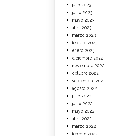
julio 2023
junio 2023
mayo 2023
abril 2023
marzo 2023
febrero 2023
enero 2023
diciembre 2022
noviembre 2022
octubre 2022
septiembre 2022
agosto 2022
julio 2022
junio 2022
mayo 2022
abril 2022
marzo 2022
febrero 2022