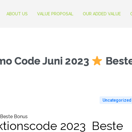
ABOUT US
VALUE PROPOSAL
OUR ADDED VALUE
mo Code Juni 2023
Best
Uncategorized
Beste Bonus
tionscode 2023 ️ Beste