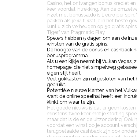
Casino, het ontvangen bonus krediet en
keer voordat intrekking. Aan de omzet
inzet met bonussaldo is 1 euro per spin
pakken als je wilt, wat je in het beste 
kunt u zich verheugen op 50 gratis spin
Tiger” van Pragmatic Play.
Spelers hebben 5 dagen om aan de inzet
winsten van de gratis spins.
De hoogte van de bonus en cashback han
bonusprogramma.
Als u een kijkje neemt bij Vulkan Vegas,
homepage, die niet simpelweg gebaseerd
eigen stijl heeft.
Veel gokkasten zijn uitgesloten van he
gebruikt.
Potentiële nieuwe klanten van het Vulkan
want de online speelhal heeft een ind
klinkt om waar te zijn.
Het goede nieuws is dat er geen kosten z
minstens twee keer met je storting spee
maar dat is de enige uitzondering. Ook 
voordat een winst op je account verschi
terugbetaalde cashback zijn ook onder
dagen moeten worden omgezet. Je ontvan