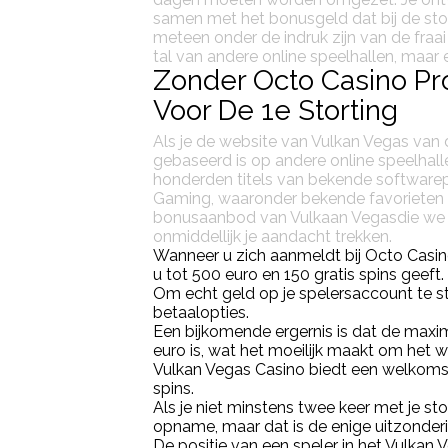
samen met het bonusgeld dat bij de storti
meteen onder de indruk zijn van de fra
tal van andere online speelhallen, maar e
Zonder Octo Casino Pr
Voor De 1e Storting
Als je de website van Vulkan Vegas van d
gebaseerd is op andere online speelhallen
honderden titels van bekende softwarep
Gaming, waaronder bekende favorieten zo
bonusaanbod van Vulkaan Vegasdie we in
onmiddellijk je aandacht trekken.
Wanneer u zich aanmeldt bij Octo Casin
u tot 500 euro en 150 gratis spins geeft.
Om echt geld op je spelersaccount te sto
betaalopties.
Een bijkomende ergernis is dat de maxima
euro is, wat het moeilijk maakt om het w
Vulkan Vegas Casino biedt een welkomst
spins.
Als je niet minstens twee keer met je sto
opname, maar dat is de enige uitzonderi
De positie van een speler in het Vulka