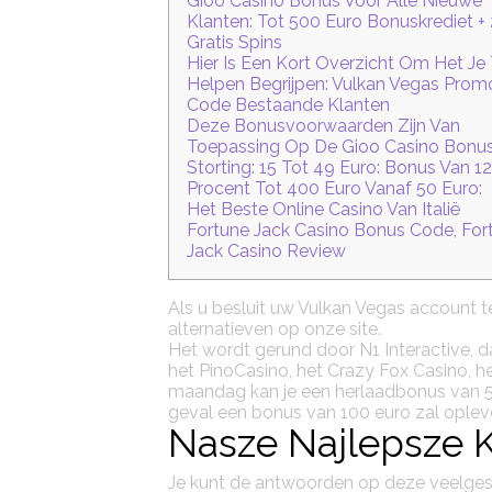
Gioo Casino Bonus Voor Alle Nieuwe
Klanten: Tot 500 Euro Bonuskrediet +
Gratis Spins
Hier Is Een Kort Overzicht Om Het Je
Helpen Begrijpen: Vulkan Vegas Prom
Code Bestaande Klanten
Deze Bonusvoorwaarden Zijn Van
Toepassing Op De Gioo Casino Bonu
Storting: 15 Tot 49 Euro: Bonus Van 1
Procent Tot 400 Euro Vanaf 50 Euro:
Het Beste Online Casino Van Italië
Fortune Jack Casino Bonus Code, For
Jack Casino Review
Als u besluit uw Vulkan Vegas account t
alternatieven op onze site.
Het wordt gerund door N1 Interactive, da
het PinoCasino, het Crazy Fox Casino, h
maandag kan je een herlaadbonus van 50%
geval een bonus van 100 euro zal oplev
Nasze Najlepsze 
Je kunt de antwoorden op deze veelgest