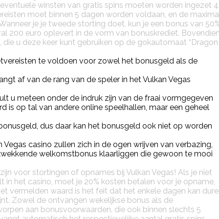
 eventuele winsten van gratis spins moeten worden ingezet 
vereisten moet binnen 5 dagen worden voldaan, en de maxima
. Wanneer je je tweede storting doet, kun je een bonus van 50
geval 200 euro oplevert in de vorm van bonuskrediet. Bovendie
s, die u deze keer kunt gebruiken op de gokautomaat “Dragon
vereisten te voldoen voor zowel het bonusgeld als de
gt af van de rang van de speler in het Vulkan Vegas
 zult u meteen onder de indruk zijn van de fraai vormgegeven
 is op tal van andere online speelhallen, maar een geheel
t bonusgeld, dus daar kan het bonusgeld ook niet op worden
 Vegas casino zullen zich in de ogen wrijven van verbazing,
rukwekkende welkomstbonus klaarliggen die gewoon te mooi
ijn voor stortingen of opnames bij Vulkan Vegas! Als je niet
lt in het casino, moet je 20% kosten betalen voor je opname,
het vermelden waard is het feit dat het enkele dagen kan dur
jnt. Zowel de ontvangen wekelijkse bonus als de
worpen aan bonusvoorwaarden, die ook binnen slechts 5
gt automatisch het respectievelijke aantal gratis spins