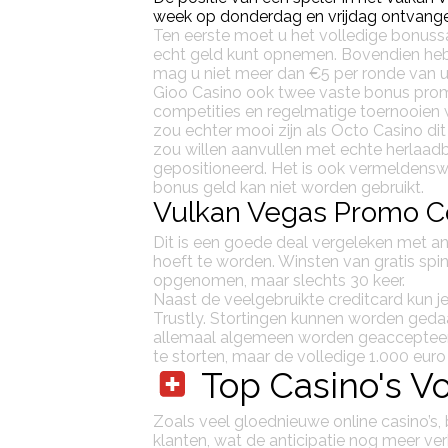
week op donderdag en vrijdag ontvang
Ten eerste moet u het volledige bonussa
echt geld kunt opnemen. Bovendien heb
mag u niet meer dan €5 per ronde van 
Gioo Casino ook twee vaste bonus promo
competities en regelmatige toernooien w
zou echter mooi zijn als Octo Casino dit
zou willen aanvullen met echte herlaadbo
gepositioneerd. Het is ook vermeldenswa
bonus geld kan niet worden gebruikt.
Vulkan Vegas Promo C
Dit is een goede deal vergeleken met a
hoeft te worden. Winsten van gratis s
opgenomen, maar slechts 30 keer.
Naast de veelgebruikte creditcard kun je
Trustly. Stortingen kunnen worden geda
allemaal algemeen worden geaccepteerd.
te storten, maar de volledige 1.000 euro
Top Casino's Vo
Zoals veel gloednieuwe online casino’s,
klanten, wat de anticipatie nog meer v